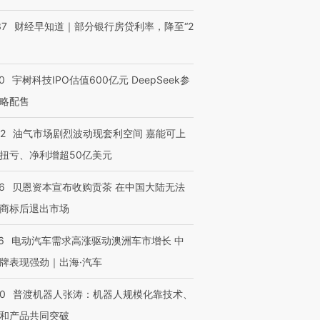
37
财经早知道｜部分银行房贷利率，降至“2
0
宇树科技IPO估值600亿元 DeepSeek参
略配售
22
油气市场剧烈波动现套利空间 嘉能可上
扭亏、净利增超50亿美元
6
贝恩资本宣布收购贡茶 在中国大陆无法
商标后退出市场
6
电动汽车需求高涨驱动澳洲车市增长 中
牌表现强劲｜出海·汽车
00
普渡机器人张涛：机器人规模化靠技术、
和产品共同突破