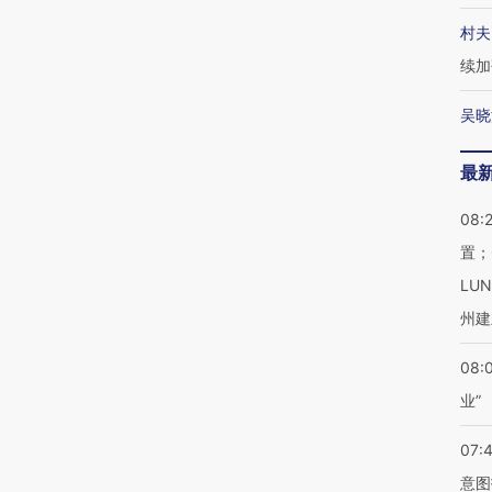
村夫
续加
吴晓
最
08:
置；
LU
州建
08:
业”
07:
意图