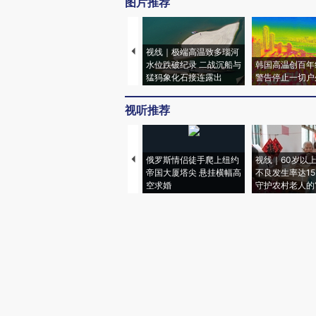
图片推荐
视线｜极端高温致多瑙河
水位跌破纪录 二战沉船与
韩国高温创百年
猛犸象化石接连露出
警告停止一切户
视听推荐
俄罗斯情侣徒手爬上纽约
视线｜60岁以
帝国大厦塔尖 悬挂横幅高
不良发生率达15.
空求婚
守护农村老人的“