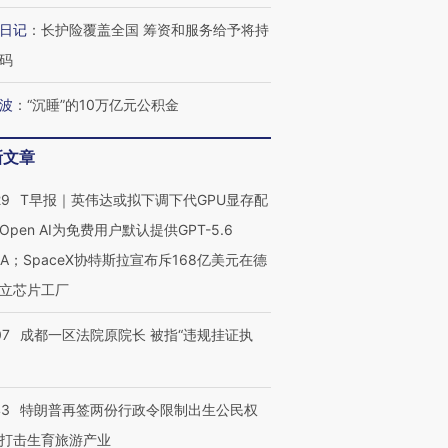
日记
：
长护险覆盖全国 筹资和服务给予将持
码
波
：
“沉睡”的10万亿元公积金
新文章
29
T早报｜英伟达或拟下调下代GPU显存配
Open AI为免费用户默认提供GPT-5.6
NA；SpaceX协特斯拉宣布斥168亿美元在德
立芯片工厂
07
成都一区法院原院长 被指“违规挂证执
43
特朗普再签两份行政令限制出生公民权
打击生育旅游产业