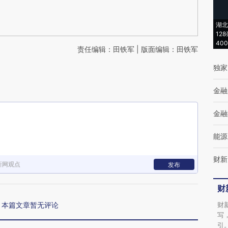
湖北
12
40
责任编辑：田铁军 | 版面编辑：田铁军
独家
金融
金融
能源
财新
新网观点
发布
财
本篇文章暂无评论
财
写
引