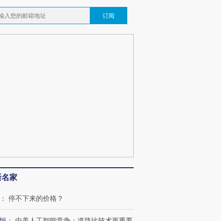
订阅
OX的吸金
马航飞行员跨国走私7万
视线｜被称为“蟑螂”的印
让中产们甘
粒摇头丸 尿检体内含3种
度Z世代 用街头抗争将教
秘鲁纳斯
”？
毒品
育部长拱下台
13人遇难
最热百城独占
视线｜不考竞赛的王虹、
何熬过48°C
38岁梅西上演帽子戏法
围棋失利的邓煜 两位菲尔
习近平抵
阿根廷3-0阿尔及利亚
兹奖得主的“非天才”拼图
再访朝鲜
新名家
：
停不下来的价格？
恒
：
中美人工智能竞争：道路比技术更重要