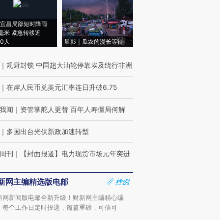
宜昌局部短时降雨
8毫米 紧急转移近
00人
显影｜瓜农的漫长等待
｜
规避封锁 中国超大油轮停靠埃及绕行非洲
｜
在岸人民币兑美元汇率连日升破6.75
我闻
｜
资管掌舵人更替 百年人寿僵局何解
｜
多国出台光伏新政加速转型
周刊
｜
【封面报道】电力现货市场元年突进
新网主编精选版电邮
样例
新网新闻版电邮全新升级！财新网主编精心编
，每个工作日定时投递，篇篇重磅，可信可
。