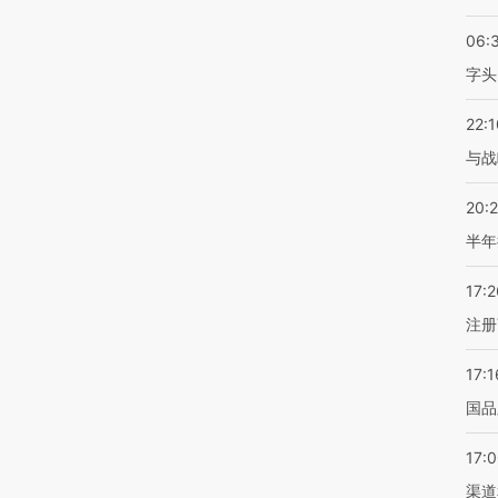
06:
字头
22:1
与战
20:
半年
17:2
注册
17:1
国品
17:
渠道