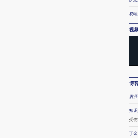
易峘
视
博
唐涯
知识
受伤
丁金