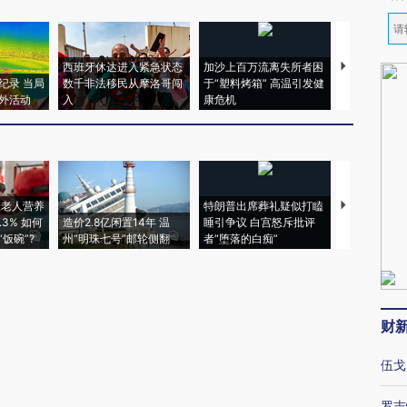
西班牙休达进入紧急状态
加沙上百万流离失所者困
视线｜HYR
纪录 当局
数千非法移民从摩洛哥闯
于“塑料烤箱” 高温引发健
术：是什么
外活动
入
康危机
心“花钱找虐
上老人营养
特朗普出席葬礼疑似打瞌
视线｜全球
3% 如何
造价2.8亿闲置14年 温
睡引争议 白宫怒斥批评
97个 印度如
饭碗”?
州“明珠七号”邮轮侧翻
者“堕落的白痴”
的夏天
财
伍戈
罗志