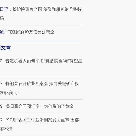
日记
：
长护险覆盖全国 筹资和服务给予将持
码
波
：
“沉睡”的10万亿元公积金
新文章
00
普渡机器人如何平衡“脚踏实地”与“仰望星
？
57
特朗普召开矿业圆桌会 拟向关键矿产投
20亿美元
09
美日联合干预汇率，为何影响了黄金
32
“90后”农民工讨薪涉刑案发回重审 因部
实不清