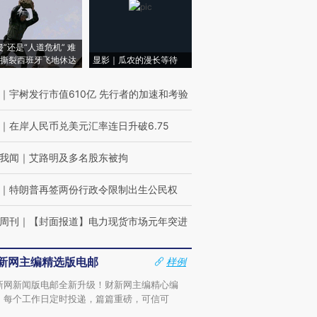
侵”还是“人道危机” 难
撕裂西班牙飞地休达
显影｜瓜农的漫长等待
｜
宇树发行市值610亿 先行者的加速和考验
｜
在岸人民币兑美元汇率连日升破6.75
我闻
｜
艾路明及多名股东被拘
｜
特朗普再签两份行政令限制出生公民权
周刊
｜
【封面报道】电力现货市场元年突进
新网主编精选版电邮
样例
新网新闻版电邮全新升级！财新网主编精心编
，每个工作日定时投递，篇篇重磅，可信可
。