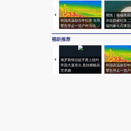
视线｜极端高温
韩国高温创百年纪录 当局
水位跌破纪录 
警告停止一切户外活动
猛犸象化石接连
视听推荐
俄罗斯情侣徒手爬上纽约
帝国大厦塔尖 悬挂横幅高
韩国高温创百年
空求婚
警告停止一切户