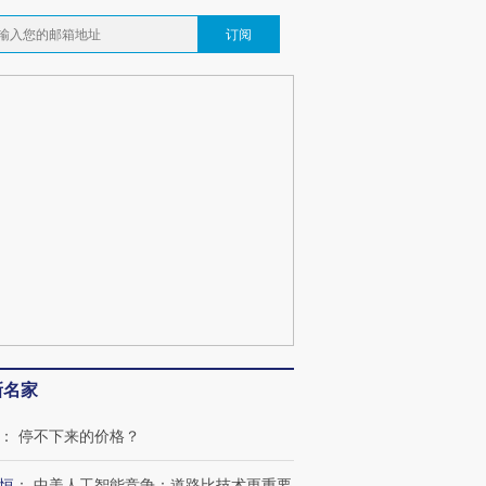
订阅
跨国走私7万
视线｜被称为“蟑螂”的印
视线｜“入侵”还是“人道危
检体内含3种
度Z世代 用街头抗争将教
机”？难民潮撕裂西班牙
秘鲁纳斯
育部长拱下台
飞地休达
13人遇难
葬礼疑似打瞌
视线｜极端高温致多瑙河
视线｜不
宫怒斥批评
38岁梅西上演帽子戏法
水位跌破纪录 二战沉船与
围棋失利
痴”
阿根廷3-0阿尔及利亚
猛犸象化石接连露出
兹奖得主
新名家
：
停不下来的价格？
恒
：
中美人工智能竞争：道路比技术更重要