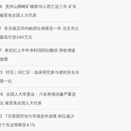
36
贵州山脚树矿难致16人死亡近三年 矿长
被罢免全国人大代表
2
非京籍五环内购房社保降至一年 北京市公
最高可贷340万元
7
寒武纪上半年净利润同比翻倍 营收增速
放缓
53
对话｜邱仁宗：临床研究参与者的安全永
第一位
06
全国人大常委会：六名将领涉嫌严重违
法 被罢免全国人大代表
43
7月美国劳动力市场意外放缓 岗位减少
3万个失业率降至4.1%