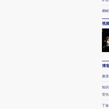
易峘
视
博
唐涯
知识
受伤
丁金