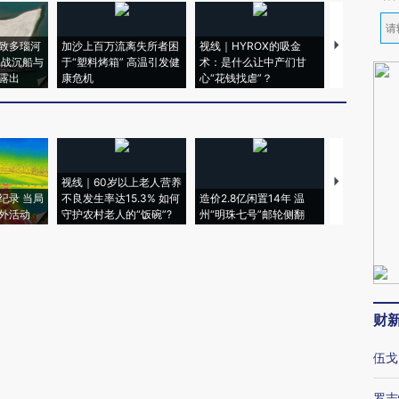
致多瑙河
加沙上百万流离失所者困
视线｜HYROX的吸金
马航飞行员
二战沉船与
于“塑料烤箱” 高温引发健
术：是什么让中产们甘
粒摇头丸 尿
露出
康危机
心“花钱找虐”？
毒品
视线｜60岁以上老人营养
特朗普出席
纪录 当局
不良发生率达15.3% 如何
造价2.8亿闲置14年 温
睡引争议 白
外活动
守护农村老人的“饭碗”?
州“明珠七号”邮轮侧翻
者“堕落的白
财
伍戈
罗志