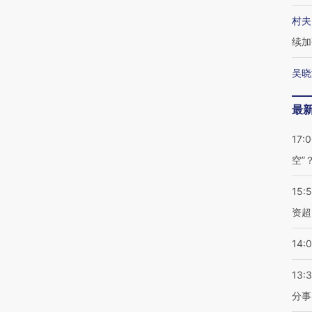
村夫
续加
吴晓
最
17:
空”
15:
资超
14:
13:
分事