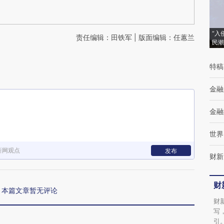
“入
责任编辑：田铁军 | 版面编辑：任蕙兰
民潮
特稿
金融
金融
世界
新网观点
发布
财新
财
本篇文章暂无评论
财
写
引