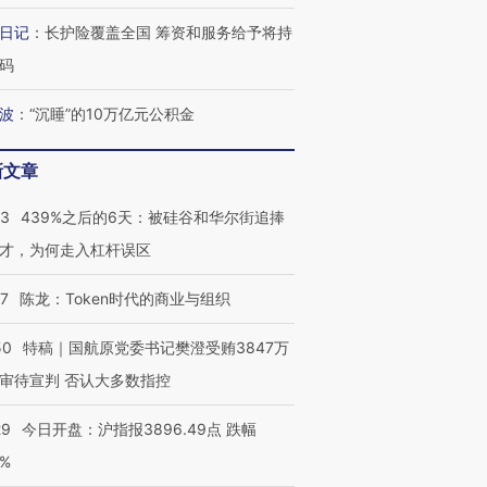
日记
：
长护险覆盖全国 筹资和服务给予将持
码
波
：
“沉睡”的10万亿元公积金
新文章
53
439%之后的6天：被硅谷和华尔街追捧
才，为何走入杠杆误区
07
陈龙：Token时代的商业与组织
50
特稿｜国航原党委书记樊澄受贿3847万
审待宣判 否认大多数指控
29
今日开盘：沪指报3896.49点 跌幅
0%