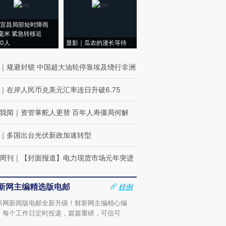
宜昌局部短时降雨
8毫米 紧急转移近
00人
显影｜瓜农的漫长等待
｜
规避封锁 中国超大油轮停靠埃及绕行非洲
｜
在岸人民币兑美元汇率连日升破6.75
我闻
｜
资管掌舵人更替 百年人寿僵局何解
｜
多国出台光伏新政加速转型
周刊
｜
【封面报道】电力现货市场元年突进
新网主编精选版电邮
样例
新网新闻版电邮全新升级！财新网主编精心编
，每个工作日定时投递，篇篇重磅，可信可
。