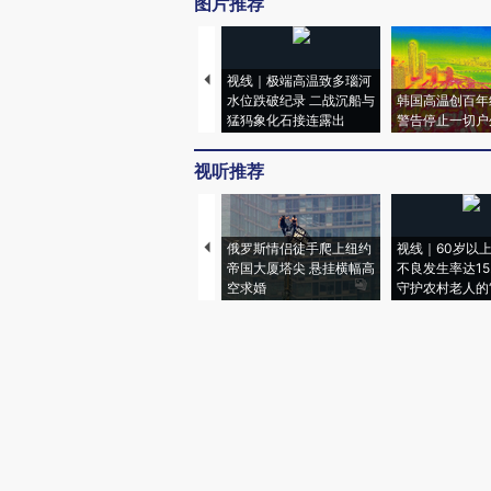
图片推荐
视线｜极端高温致多瑙河
水位跌破纪录 二战沉船与
韩国高温创百年
猛犸象化石接连露出
警告停止一切户
视听推荐
俄罗斯情侣徒手爬上纽约
视线｜60岁以
帝国大厦塔尖 悬挂横幅高
不良发生率达15.
空求婚
守护农村老人的“