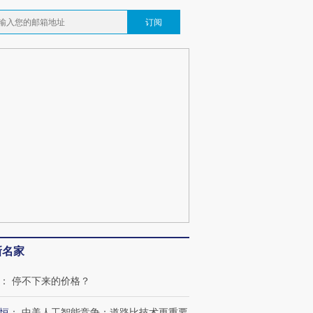
订阅
OX的吸金
马航飞行员跨国走私7万
视线｜被称为“蟑螂”的印
让中产们甘
粒摇头丸 尿检体内含3种
度Z世代 用街头抗争将教
秘鲁纳斯
”？
毒品
育部长拱下台
13人遇难
最热百城独占
视线｜不考竞赛的王虹、
何熬过48°C
38岁梅西上演帽子戏法
围棋失利的邓煜 两位菲尔
习近平抵
阿根廷3-0阿尔及利亚
兹奖得主的“非天才”拼图
再访朝鲜
新名家
：
停不下来的价格？
恒
：
中美人工智能竞争：道路比技术更重要