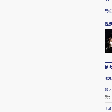
易峘
视
博
唐涯
知识
受伤
丁金