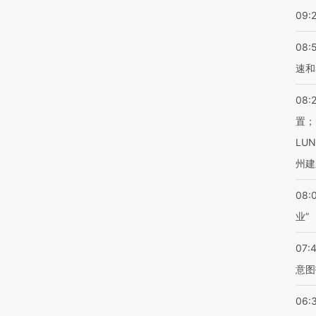
09:
08:
速和
08:
置；
LU
州建
08:
业”
07:
意图
06: