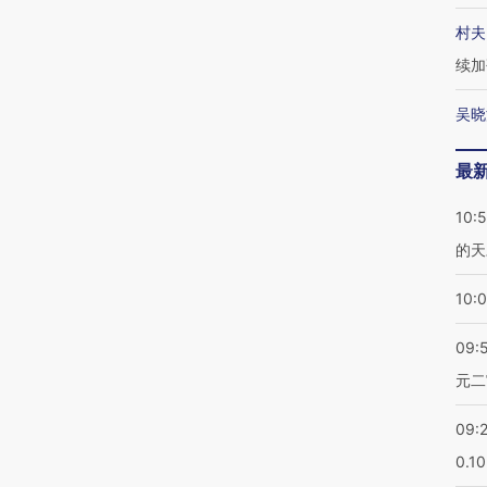
村夫
续加
吴晓
最
10:
的天
10:
09:
元二
09:
0.1