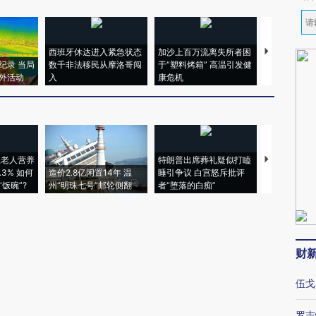
西班牙休达进入紧急状态
加沙上百万流离失所者困
视线｜HYR
纪录 当局
数千非法移民从摩洛哥闯
于“塑料烤箱” 高温引发健
术：是什么
外活动
入
康危机
心“花钱找虐
上老人营养
特朗普出席葬礼疑似打瞌
视线｜全球
3% 如何
造价2.8亿闲置14年 温
睡引争议 白宫怒斥批评
97个 印度如
饭碗”?
州“明珠七号”邮轮侧翻
者“堕落的白痴”
的夏天
财
伍戈
罗志