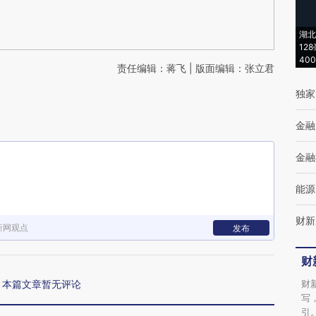
湖北
12
40
责任编辑：蒋飞 | 版面编辑：张立君
独家
金融
金融
能源
财新
新网观点
发布
财
本篇文章暂无评论
财
写
引