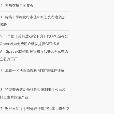
24
蓄势突破后的黄金
51
特稿｜宇树发行市值610亿 先行者的加
考验
29
T早报｜英伟达或拟下调下代GPU显存配
Open AI为免费用户默认提供GPT-5.6
NA；SpaceX协特斯拉宣布斥168亿美元在德
立芯片工厂
07
成都一区法院原院长 被指“违规挂证执
43
特朗普再签两份行政令限制出生公民权
打击生育旅游产业
37
财经早知道｜部分银行房贷利率，降至“2