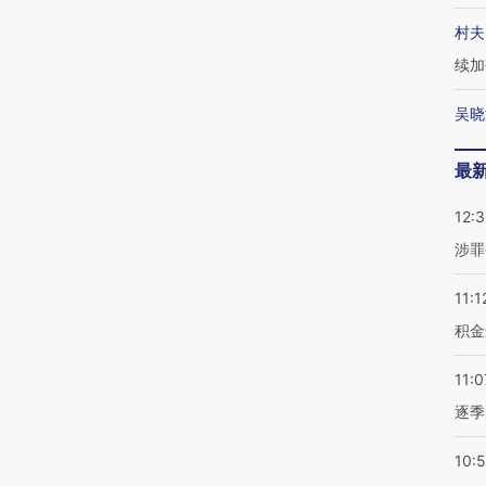
村夫
续加
吴晓
最
12:
涉罪
11:1
积金
11:0
逐季
10: