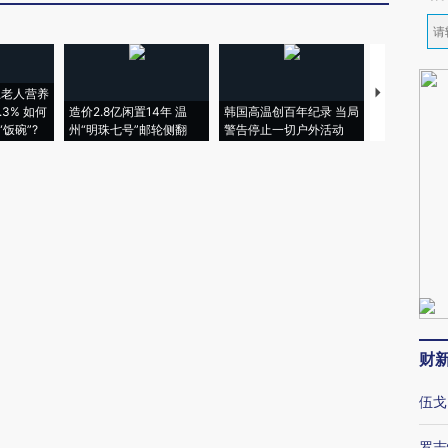
上老人营养
特朗普出席
3% 如何
造价2.8亿闲置14年 温
韩国高温创百年纪录 当局
睡引争议 白
饭碗”?
州“明珠七号”邮轮侧翻
警告停止一切户外活动
者“堕落的白
财
伍戈
罗志