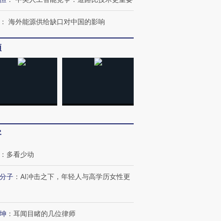
：
海外能源供给缺口对中国的影响
频
客
：
多看少动
分子
：
AI冲击之下，年轻人与高学历女性更
坤
：
耳闻目睹的几位律师