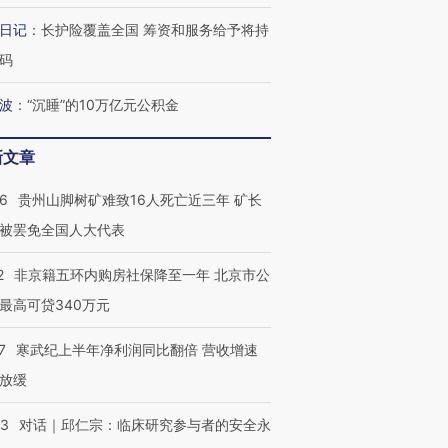
日记
：
长护险覆盖全国 筹资和服务给予将持
码
波
：
“沉睡”的10万亿元公积金
新文章
36
贵州山脚树矿难致16人死亡近三年 矿长
被罢免全国人大代表
2
非京籍五环内购房社保降至一年 北京市公
最高可贷340万元
7
寒武纪上半年净利润同比翻倍 营收增速
放缓
53
对话｜邱仁宗：临床研究参与者的安全永