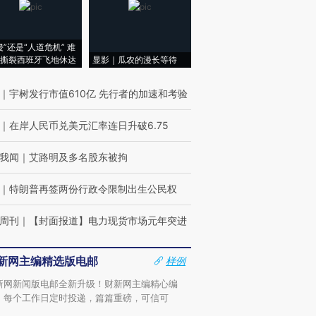
侵”还是“人道危机” 难
撕裂西班牙飞地休达
显影｜瓜农的漫长等待
｜
宇树发行市值610亿 先行者的加速和考验
｜
在岸人民币兑美元汇率连日升破6.75
我闻
｜
艾路明及多名股东被拘
｜
特朗普再签两份行政令限制出生公民权
周刊
｜
【封面报道】电力现货市场元年突进
新网主编精选版电邮
样例
跨国走私7万
视线｜被称为“蟑螂”的印
视线｜“入侵”还是“人道危
新网新闻版电邮全新升级！财新网主编精心编
检体内含3种
度Z世代 用街头抗争将教
机”？难民潮撕裂西班牙
秘鲁纳斯
，每个工作日定时投递，篇篇重磅，可信可
育部长拱下台
飞地休达
13人遇难
。