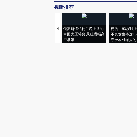
视听推荐
俄罗斯情侣徒手爬上纽约
视线｜60岁以
帝国大厦塔尖 悬挂横幅高
不良发生率达15.
空求婚
守护农村老人的“