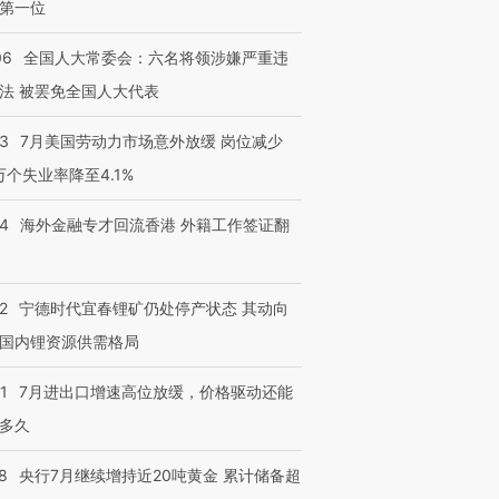
第一位
06
全国人大常委会：六名将领涉嫌严重违
法 被罢免全国人大代表
43
7月美国劳动力市场意外放缓 岗位减少
3万个失业率降至4.1%
14
海外金融专才回流香港 外籍工作签证翻
2
宁德时代宜春锂矿仍处停产状态 其动向
国内锂资源供需格局
1
7月进出口增速高位放缓，价格驱动还能
多久
8
央行7月继续增持近20吨黄金 累计储备超