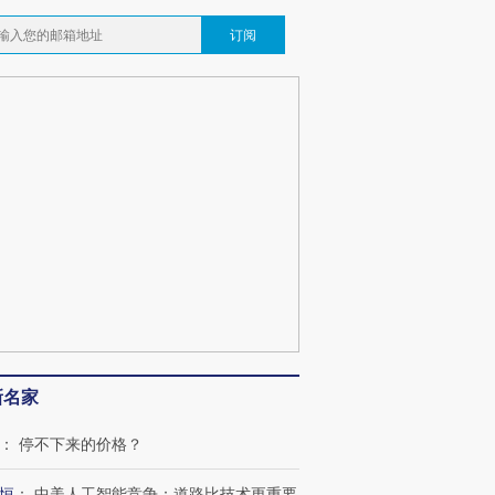
订阅
葬礼疑似打瞌
视线｜极端高温致多瑙河
视线｜不
宫怒斥批评
38岁梅西上演帽子戏法
水位跌破纪录 二战沉船与
围棋失利
痴”
阿根廷3-0阿尔及利亚
猛犸象化石接连露出
兹奖得主
新名家
：
停不下来的价格？
恒
：
中美人工智能竞争：道路比技术更重要