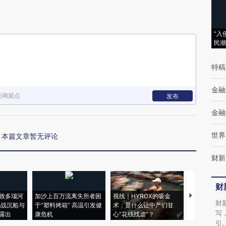
“入
民潮
特稿
金融
新网观点
发布
金融
世界
本篇文章暂无评论
财新
财
致多瑙河
加沙上百万流离失所者困
视线｜HYROX的吸金
马航飞行员
财
二战沉船与
于“塑料烤箱” 高温引发健
术：是什么让中产们甘
粒摇头丸 尿
写
露出
康危机
心“花钱找虐”？
毒品
引