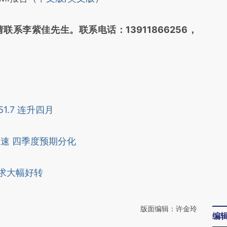
差。不代表财新观点和立场。推荐点击链接阅读原
系李紫佳先生。联系电话：13911866256，
1.7 连升四月
加速 四季度预期分化
需求大幅好转
版面编辑：许金玲
编