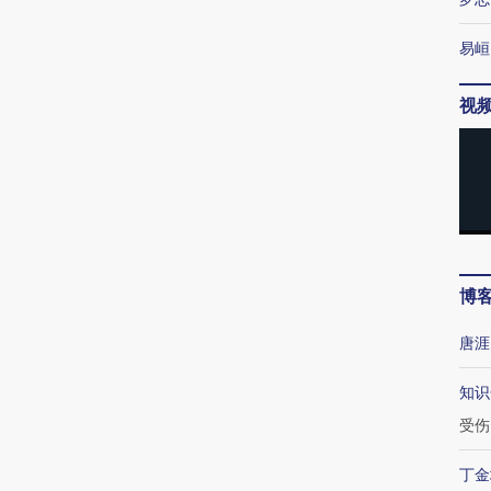
易峘
视
博
唐涯
知识
受伤
丁金