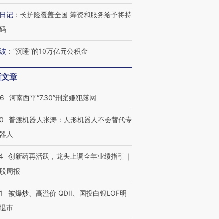
日记
：
长护险覆盖全国 筹资和服务给予将持
码
波
：
“沉睡”的10万亿元公积金
新文章
26
河南西平“7.30”刑案嫌犯落网
00
普渡机器人张涛：人形机器人不会替代专
器人
4
创新药再活跃，龙头上调全年业绩指引｜
股周报
1
被爆炒、高溢价 QDII、国投白银LOF明
退市