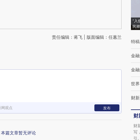
“入
民潮
责任编辑：蒋飞 | 版面编辑：任蕙兰
特稿
金融
金融
世界
财新
新网观点
发布
财
财
写
本篇文章暂无评论
引