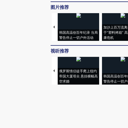
图片推荐
加沙上百万流离
韩国高温创百年纪录 当局
于“塑料烤箱” 
警告停止一切户外活动
康危机
视听推荐
俄罗斯情侣徒手爬上纽约
帝国大厦塔尖 悬挂横幅高
韩国高温创百年
空求婚
警告停止一切户