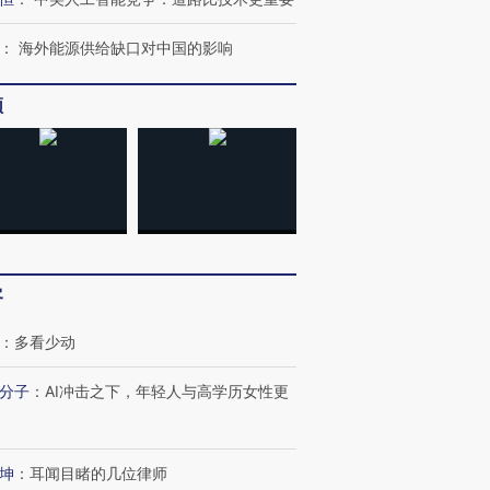
：
海外能源供给缺口对中国的影响
频
客
：
多看少动
分子
：
AI冲击之下，年轻人与高学历女性更
坤
：
耳闻目睹的几位律师