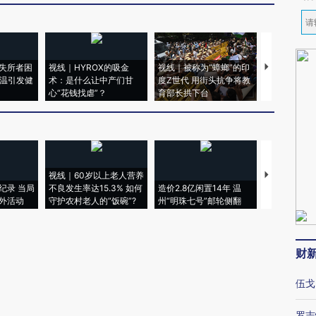
失所者困
视线｜HYROX的吸金
视线｜被称为“蟑螂”的印
视线｜“入侵
高温引发健
术：是什么让中产们甘
度Z世代 用街头抗争将教
机”？难民潮
心“花钱找虐”？
育部长拱下台
飞地休达
视线｜60岁以上老人营养
特朗普出席
纪录 当局
不良发生率达15.3% 如何
造价2.8亿闲置14年 温
睡引争议 白
外活动
守护农村老人的“饭碗”?
州“明珠七号”邮轮侧翻
者“堕落的白
财
伍戈
罗志