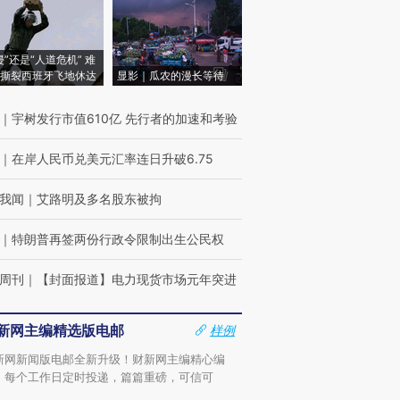
侵”还是“人道危机” 难
撕裂西班牙飞地休达
显影｜瓜农的漫长等待
｜
宇树发行市值610亿 先行者的加速和考验
｜
在岸人民币兑美元汇率连日升破6.75
我闻
｜
艾路明及多名股东被拘
｜
特朗普再签两份行政令限制出生公民权
周刊
｜
【封面报道】电力现货市场元年突进
新网主编精选版电邮
样例
新网新闻版电邮全新升级！财新网主编精心编
，每个工作日定时投递，篇篇重磅，可信可
。