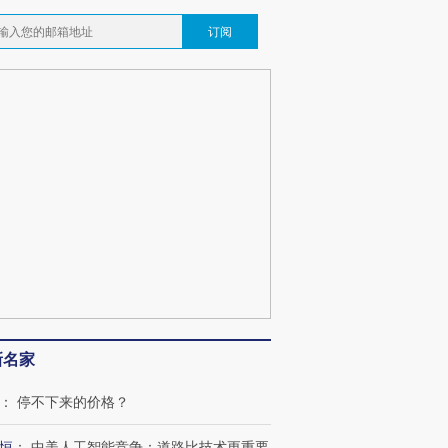
订阅
”还是“人道危
湖北宜昌局部短时降雨
哈尔滨遭遇短时极端强降
撕裂西班牙
128毫米 紧急转移近
雨 3小时累计雨量超80毫
秘鲁纳斯
4000人
米
13人遇难
葬礼疑似打瞌
视线｜极端高温致多瑙河
视线｜不
宫怒斥批评
水位跌破纪录 二战沉船与
38岁梅西上演帽子戏法
围棋失利
痴”
猛犸象化石接连露出
阿根廷3-0阿尔及利亚
兹奖得主
新名家
：
停不下来的价格？
恒
：
中美人工智能竞争：道路比技术更重要