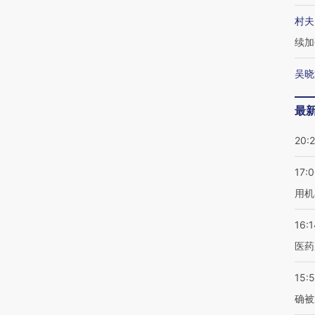
村夫
续加
吴晓
最
20:
17:
用机
16:1
医药
15:5
确被