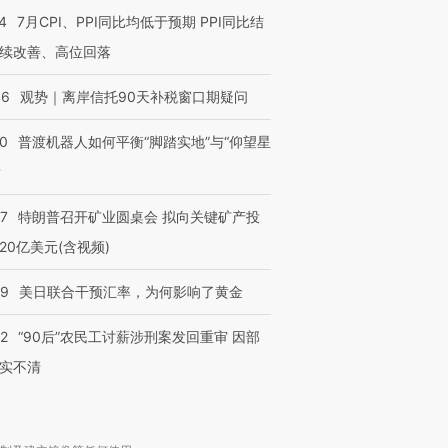
4
7月CPI、PPI同比均低于预期 PPI同比结
续改善、高位回落
46
观势｜离岸信托90天补税窗口期疑问
00
普渡机器人如何平衡“脚踏实地”与“仰望星
？
57
特朗普召开矿业圆桌会 拟向关键矿产投
20亿美元(含视频)
09
美日联合干预汇率，为何影响了黄金
32
“90后”农民工讨薪涉刑案发回重审 因部
实不清