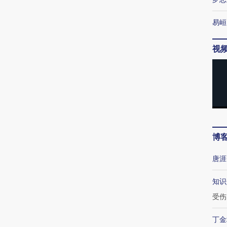
易峘
视
博
唐涯
知识
受伤
丁金