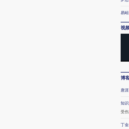
易峘
视
博
唐涯
知识
受伤
丁金