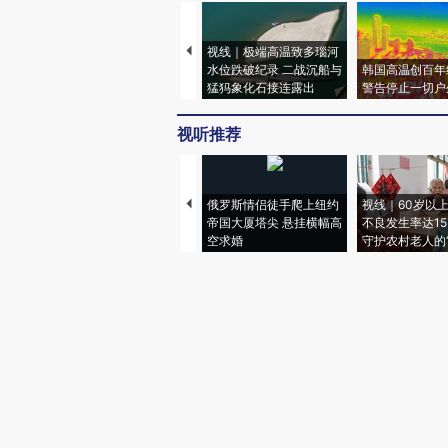
视线｜极端高温致多瑙河
水位跌破纪录 二战沉船与
韩国高温创百年
猛犸象化石接连露出
警告停止一切户
视听推荐
俄罗斯情侣徒手爬上纽约
视线｜60岁以
帝国大厦塔尖 悬挂横幅高
不良发生率达15.
空求婚
守护农村老人的“