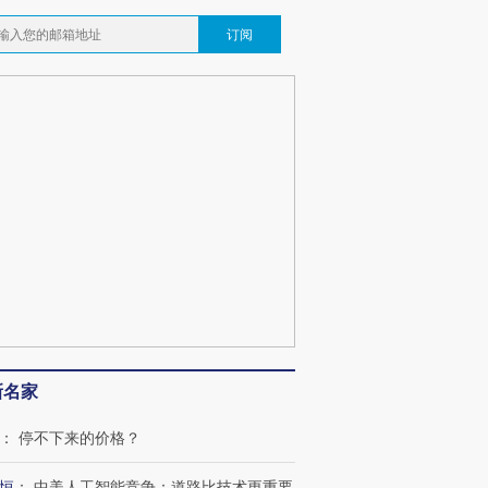
订阅
跨国走私7万
视线｜被称为“蟑螂”的印
视线｜“入侵”还是“人道危
检体内含3种
度Z世代 用街头抗争将教
机”？难民潮撕裂西班牙
秘鲁纳斯
育部长拱下台
飞地休达
13人遇难
最热百城独占
视线｜不
何熬过48°C
38岁梅西上演帽子戏法
韩国高温创百年纪录 当局
围棋失利
阿根廷3-0阿尔及利亚
警告停止一切户外活动
兹奖得主
新名家
：
停不下来的价格？
恒
：
中美人工智能竞争：道路比技术更重要