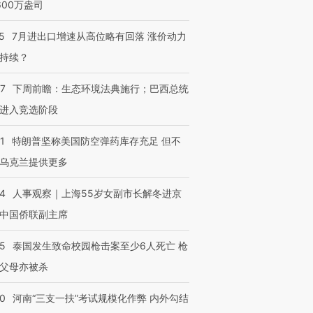
600万盎司
5
7月进出口增速从高位略有回落 涨价动力
持续？
07
下周前瞻：生态环境法典施行；巴西总统
进入竞选阶段
1
特朗普坚称美国防空弹药库存充足 但不
乌克兰提供更多
24
人事观察｜上海55岁女副市长解冬进京
中国侨联副主席
45
泰国发生致命校园枪击案至少6人死亡 枪
父母亦被杀
40
河南“三支一扶”考试规模化作弊 内外勾结