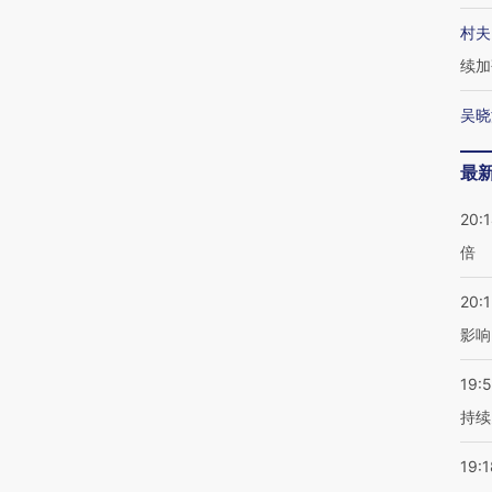
村夫
续加
吴晓
最
20:
倍
20:1
影响
19:5
持续
19:1