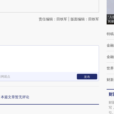
“入
责任编辑：田铁军 | 版面编辑：田铁军
民潮
特稿
金融
金融
世界
新网观点
发布
财新
财
本篇文章暂无评论
财
写
引