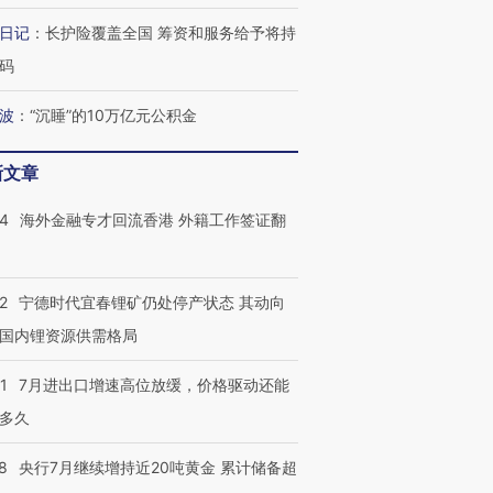
日记
：
长护险覆盖全国 筹资和服务给予将持
码
波
：
“沉睡”的10万亿元公积金
新文章
14
海外金融专才回流香港 外籍工作签证翻
2
宁德时代宜春锂矿仍处停产状态 其动向
国内锂资源供需格局
1
7月进出口增速高位放缓，价格驱动还能
多久
8
央行7月继续增持近20吨黄金 累计储备超