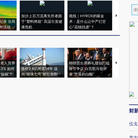
加沙上百万流离失所者困
视线｜HYROX的吸金
马航飞行员
纪录 当局
于“塑料烤箱” 高温引发健
术：是什么让中产们甘
粒摇头丸 尿
外活动
康危机
心“花钱找虐”？
毒品
上老人营养
特朗普出席葬礼疑似打瞌
视线｜全球
3% 如何
造价2.8亿闲置14年 温
睡引争议 白宫怒斥批评
97个 印度如
饭碗”?
州“明珠七号”邮轮侧翻
者“堕落的白痴”
的夏天
财
伍戈
罗志