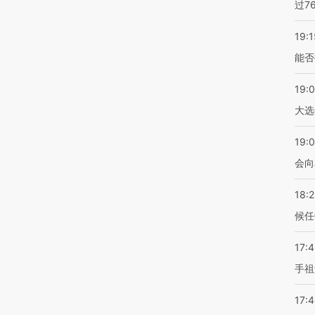
过7
19:1
能否
19:
大选
19:0
会向
18:
候任
17:
手祖
17: