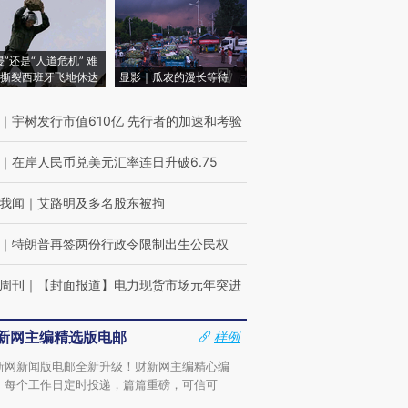
侵”还是“人道危机” 难
撕裂西班牙飞地休达
显影｜瓜农的漫长等待
｜
宇树发行市值610亿 先行者的加速和考验
｜
在岸人民币兑美元汇率连日升破6.75
我闻
｜
艾路明及多名股东被拘
｜
特朗普再签两份行政令限制出生公民权
周刊
｜
【封面报道】电力现货市场元年突进
新网主编精选版电邮
样例
新网新闻版电邮全新升级！财新网主编精心编
，每个工作日定时投递，篇篇重磅，可信可
。