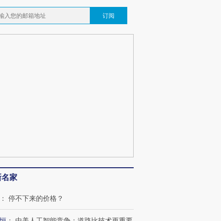
订阅
新名家
：
停不下来的价格？
恒
：
中美人工智能竞争：道路比技术更重要