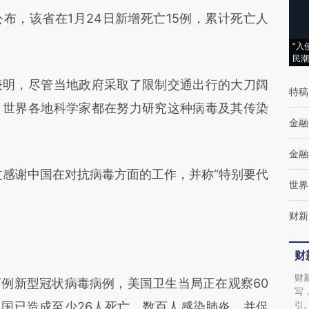
，该省在1月24日新增死亡15例，累计死亡人
“入
民潮
明，尽管当地政府采取了限制交通出行的大刀阔
特稿
。世界各地科学家都在努力研究这种病毒及其传染
金融
金融
感谢中国在对抗病毒方面的工作，并称“特别要代
世界
财新
财
财
新型冠状病毒病例，美国卫生当局正在观察60
写
国已造成至少26人死亡、数百人感染肺炎，并促
引