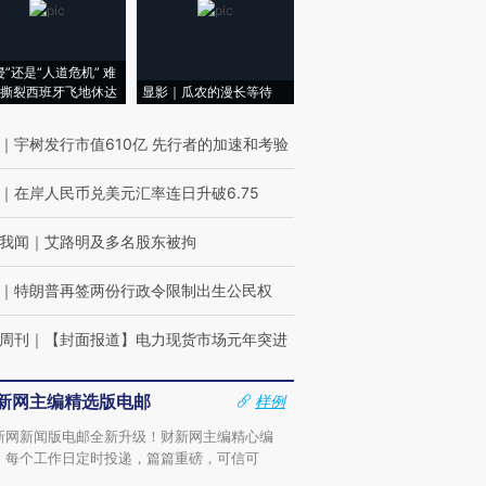
侵”还是“人道危机” 难
撕裂西班牙飞地休达
显影｜瓜农的漫长等待
｜
宇树发行市值610亿 先行者的加速和考验
｜
在岸人民币兑美元汇率连日升破6.75
我闻
｜
艾路明及多名股东被拘
｜
特朗普再签两份行政令限制出生公民权
周刊
｜
【封面报道】电力现货市场元年突进
新网主编精选版电邮
样例
新网新闻版电邮全新升级！财新网主编精心编
，每个工作日定时投递，篇篇重磅，可信可
。