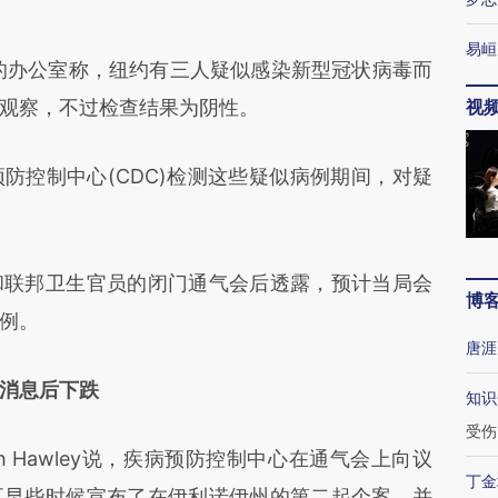
易峘
o的办公室称，纽约有三人疑似感染新型冠状病毒而
观察，不过检查结果为阴性。
视
控制中心(CDC)检测这些疑似病例期间，对疑
联邦卫生官员的闭门通气会后透露，预计当局会
博
例。
唐涯
消息后下跌
知识
受伤
osh Hawley说，疾病预防控制中心在通气会上向议
丁金
五早些时候宣布了在伊利诺伊州的第二起个案，并