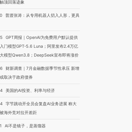
触顶回落迹象
00
普渡张涛：从专用机器人切入人形，更具
55
GPT周报｜OpenAI为免费用户默认提供
入门模型GPT-5.6 Luna；阿里发布2.4万亿
大模型Qwen3.8；DeepSeek宣布即将涨价
46
财新调查｜7月金融数据季节性承压 新增
或取决于政府债券
44
美国的AI投资、利率与经济
44
字节跳动开全员会复盘AI业务进展 称大
被海外竞对拉开差距
1
AI不是镜子，是蒸馏器