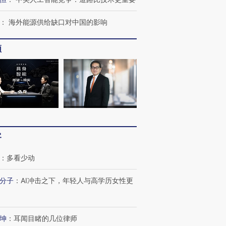
：
海外能源供给缺口对中国的影响
频
客
：
多看少动
分子
：
AI冲击之下，年轻人与高学历女性更
坤
：
耳闻目睹的几位律师