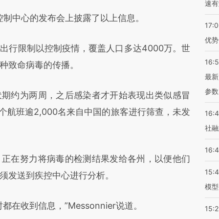
速有
控制中心的发布会上披露了以上信息。
17:
优势
行限制以控制疫情，覆盖人口多达4000万。世
16:
种致命病毒的传播。
最新
参数
期约为两周，之后感染者才开始表现出类似感冒
个航班逾2,000名来自中国的旅客进行筛查，未发
16:
社融
16:
正在努力将病毒的检测结果发给各州，以便他们
15:
须发送到疾控中心进行分析。
模型
收到信息，”Messonnier说道。
15:2