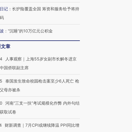
日记
：
长护险覆盖全国 筹资和服务给予将持
码
波
：
“沉睡”的10万亿元公积金
新文章
24
人事观察｜上海55岁女副市长解冬进京
中国侨联副主席
45
泰国发生致命校园枪击案至少6人死亡 枪
父母亦被杀
40
河南“三支一扶”考试规模化作弊 内外勾结
获取试卷
4
财新调查｜7月CPI或继续降温 PPI同比增