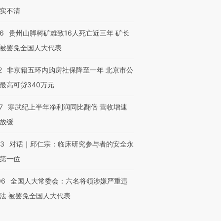
实不清
36
贵州山脚树矿难致16人死亡近三年 矿长
被罢免全国人大代表
2
非京籍五环内购房社保降至一年 北京市公
最高可贷340万元
7
寒武纪上半年净利润同比翻倍 营收增速
放缓
53
对话｜邱仁宗：临床研究参与者的安全永
第一位
06
全国人大常委会：六名将领涉嫌严重违
法 被罢免全国人大代表