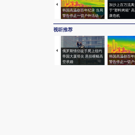
加沙上百万流离
韩国高温创百年纪录 当局
于“塑料烤箱” 
警告停止一切户外活动
康危机
视听推荐
俄罗斯情侣徒手爬上纽约
帝国大厦塔尖 悬挂横幅高
韩国高温创百年
空求婚
警告停止一切户