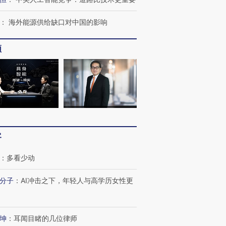
：
海外能源供给缺口对中国的影响
频
客
：
多看少动
分子
：
AI冲击之下，年轻人与高学历女性更
坤
：
耳闻目睹的几位律师