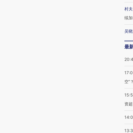
村夫
续加
吴晓
最
20:
17:
空”
15:
资超
14:
13: