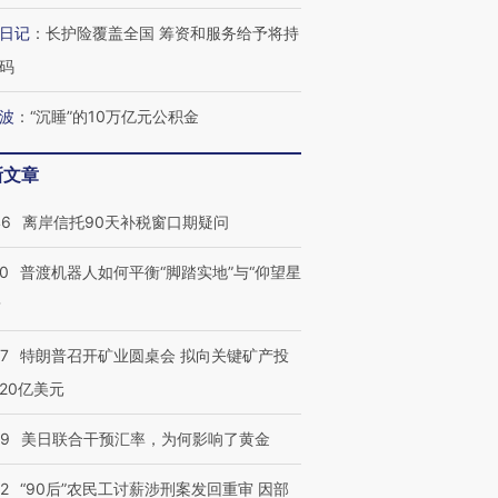
日记
：
长护险覆盖全国 筹资和服务给予将持
码
波
：
“沉睡”的10万亿元公积金
新文章
46
离岸信托90天补税窗口期疑问
00
普渡机器人如何平衡“脚踏实地”与“仰望星
？
57
特朗普召开矿业圆桌会 拟向关键矿产投
20亿美元
09
美日联合干预汇率，为何影响了黄金
32
“90后”农民工讨薪涉刑案发回重审 因部