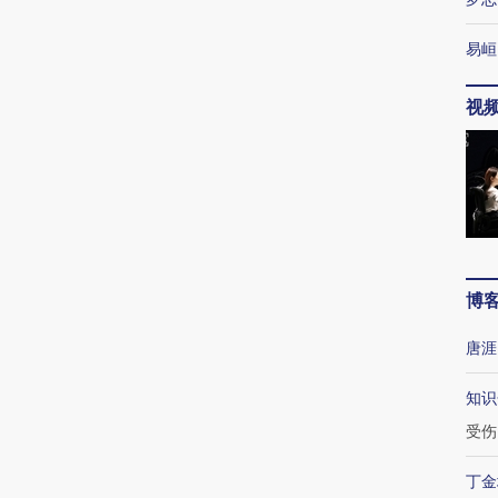
易峘
视
博
唐涯
知识
受伤
丁金