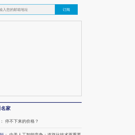
”还是“人道危
湖北宜昌局部短时降雨
哈尔滨遭遇短时极端强降
订阅
撕裂西班牙
128毫米 紧急转移近
雨 3小时累计雨量超80毫
秘鲁纳斯
4000人
米
13人遇难
葬礼疑似打瞌
视线｜极端高温致多瑙河
视线｜不
宫怒斥批评
38岁梅西上演帽子戏法
水位跌破纪录 二战沉船与
围棋失利
痴”
阿根廷3-0阿尔及利亚
猛犸象化石接连露出
兹奖得主
新名家
：
停不下来的价格？
恒
：
中美人工智能竞争：道路比技术更重要