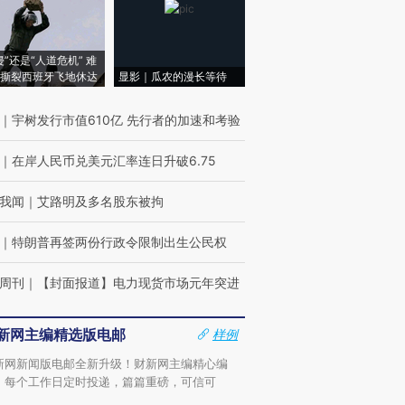
侵”还是“人道危机” 难
撕裂西班牙飞地休达
显影｜瓜农的漫长等待
｜
宇树发行市值610亿 先行者的加速和考验
｜
在岸人民币兑美元汇率连日升破6.75
我闻
｜
艾路明及多名股东被拘
｜
特朗普再签两份行政令限制出生公民权
周刊
｜
【封面报道】电力现货市场元年突进
新网主编精选版电邮
样例
新网新闻版电邮全新升级！财新网主编精心编
，每个工作日定时投递，篇篇重磅，可信可
。