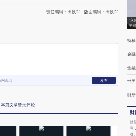
责任编辑：田铁军 | 版面编辑：田铁军
“入
民潮
特稿
金融
金融
新网观点
发布
世界
财新
本篇文章暂无评论
财
财
写
引