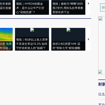
失所者困
视线｜HYROX的吸金
视线｜被称为“蟑螂”的印
视线｜“入侵
高温引发健
术：是什么让中产们甘
度Z世代 用街头抗争将教
机”？难民潮
心“花钱找虐”？
育部长拱下台
飞地休达
视线｜60岁以上老人营养
特朗普出席
纪录 当局
不良发生率达15.3% 如何
造价2.8亿闲置14年 温
睡引争议 白
外活动
守护农村老人的“饭碗”?
州“明珠七号”邮轮侧翻
者“堕落的白
财
伍戈
罗志