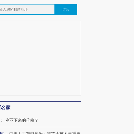
订阅
新名家
：
停不下来的价格？
恒
：
中美人工智能竞争：道路比技术更重要