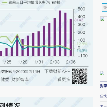
财
伍戈
罗志