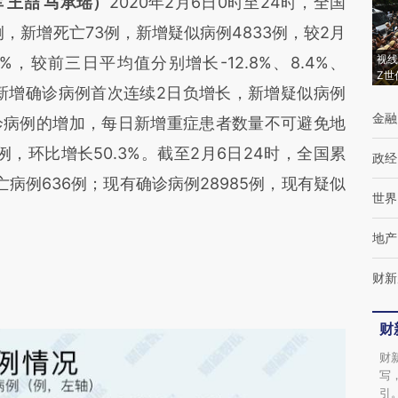
 王喆 马承瑶）
2020年2月6日0时至24时，全国
例，新增死亡73例，新增疑似病例4833例，较2月
视线
.3%，较前三日平均值分别增长-12.8%、8.4%、
Z世
国新增确诊病例首次连续2日负增长，新增疑似病例
金融
诊病例的增加，每日新增重症患者数量不可避免地
例，环比增长50.3%。截至2月6日24时，全国累
政经
亡病例636例；现有确诊病例28985例，现有疑似
世界
地产
财新
财
财
写
引