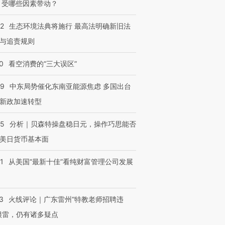
 受哪些因素带动？
42
生态环境法典将施行 最高法明确新旧法
与追责规则
0
看空消费的“三大误区”
59
中东局势催化东南亚能源焦虑 多国出台
新政加速转型
05
分析｜贝森特操盘稳日元，操作巧思能否
美日货币基本面
1
从美国“最新十佳”看纯财富管理公司发展
3
火线评论｜广东雷州“特教老师招聘违
很雷，仍有诸多疑点