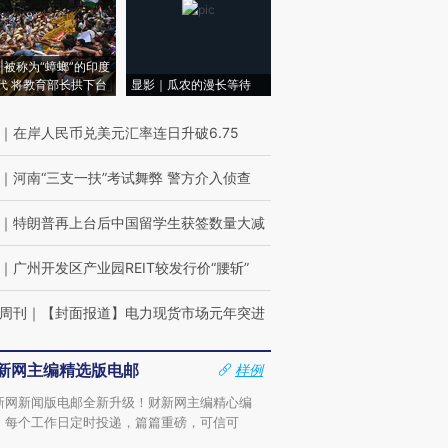
|被称为“蟑螂”的印度
代 将教育部长拱下台
显影｜瓜农的漫长等待
｜
在岸人民币兑美元汇率连日升破6.75
｜
河南“三支一扶”考试舞弊 警方介入侦查
｜
特朗普再上台后中国留学生获签数量大减
｜
广州开发区产业园REIT较发行价“腰斩”
周刊
｜
【封面报道】电力现货市场元年突进
新网主编精选版电邮
样例
新网新闻版电邮全新升级！财新网主编精心编
，每个工作日定时投递，篇篇重磅，可信可
。