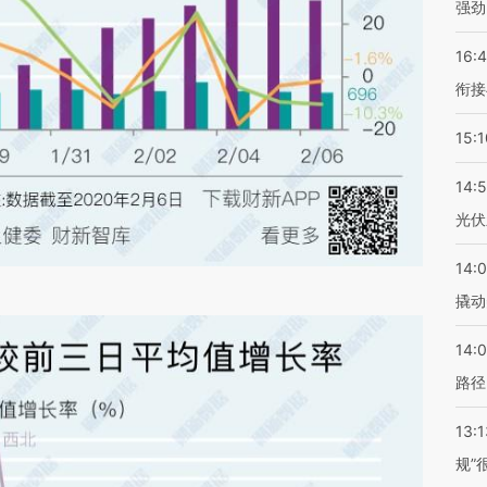
强劲
16:
衔接
15:1
14:
光伏
14:
撬动
14:0
路径
13:1
规”