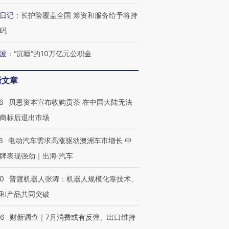
日记
：
长护险覆盖全国 筹资和服务给予将持
码
波
：
“沉睡”的10万亿元公积金
新文章
6
贝恩资本宣布收购贡茶 在中国大陆无法
商标后退出市场
6
电动汽车需求高涨驱动澳洲车市增长 中
牌表现强劲｜出海·汽车
00
普渡机器人张涛：机器人规模化靠技术、
和产品共同突破
56
财新调查｜7月消费或有反弹、出口维持