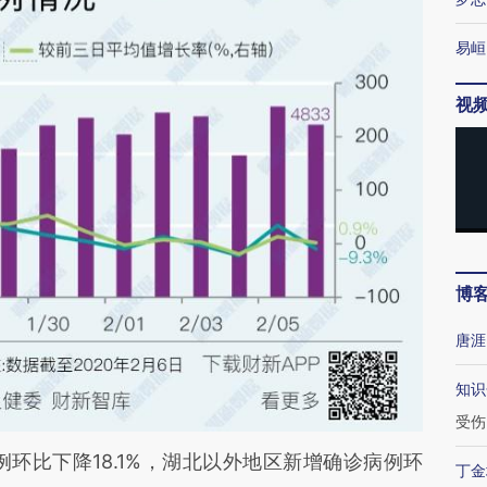
易峘
视
博
唐涯
知识
受伤
比下降18.1%，湖北以外地区新增确诊病例环
丁金