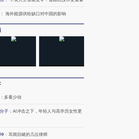
：
海外能源供给缺口对中国的影响
频
客
：
多看少动
分子
：
AI冲击之下，年轻人与高学历女性更
坤
：
耳闻目睹的几位律师