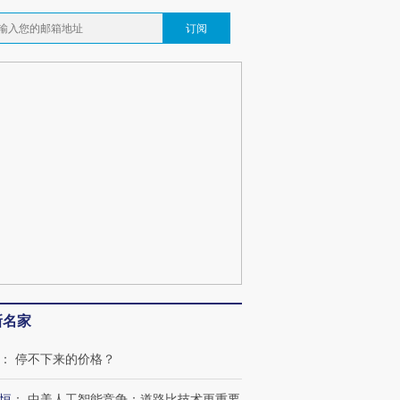
订阅
新名家
：
停不下来的价格？
恒
：
中美人工智能竞争：道路比技术更重要