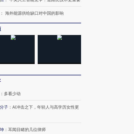
：
海外能源供给缺口对中国的影响
频
客
：
多看少动
分子
：
AI冲击之下，年轻人与高学历女性更
坤
：
耳闻目睹的几位律师