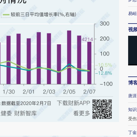
易峘
视
博
唐涯
知识
受伤
丁金