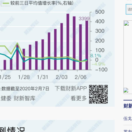
财
伍戈
罗志