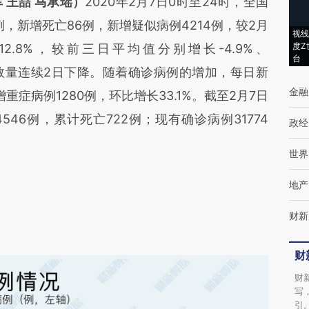
 王喆 马承瑶）
2020年2月7日0时至24时，全国
例，新增死亡86例，新增疑似病例4214例，较2月
视线
度Z
、-12.8%，较前三日平均值分别增长-4.9%、
台
似病例数量连续2日下降。随着确诊病例的增加，每日新
金融
症病例1280例，环比增长33.1%。截至2月7日
546例，累计死亡722例；现有确诊病例31774
政经
世界
地产
财新
财
财
写
引