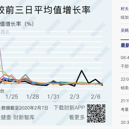
村夫
续加
吴晓
最
06:
干部
22:
销美
21:1
考量
20: