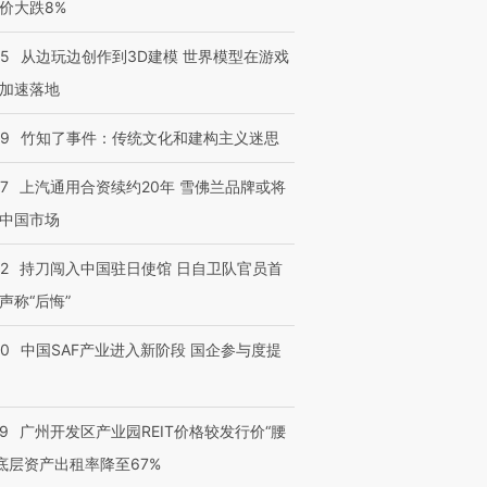
价大跌8%
25
从边玩边创作到3D建模 世界模型在游戏
加速落地
09
竹知了事件：传统文化和建构主义迷思
47
上汽通用合资续约20年 雪佛兰品牌或将
中国市场
42
持刀闯入中国驻日使馆 日自卫队官员首
声称“后悔”
30
中国SAF产业进入新阶段 国企参与度提
29
广州开发区产业园REIT价格较发行价“腰
 底层资产出租率降至67%