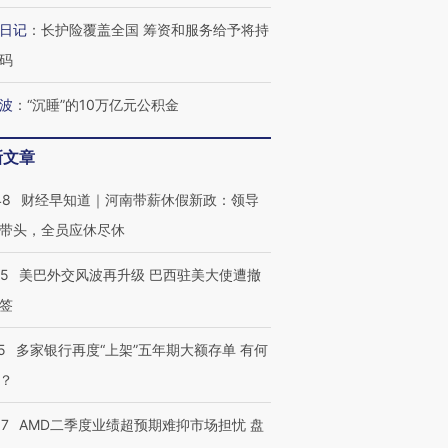
日记
：
长护险覆盖全国 筹资和服务给予将持
码
波
：
“沉睡”的10万亿元公积金
新文章
48
财经早知道｜河南带薪休假新政：领导
带头，全员应休尽休
05
美巴外交风波再升级 巴西驻美大使遭撤
签
5
多家银行再度“上架”五年期大额存单 有何
？
37
AMD二季度业绩超预期难抑市场担忧 盘