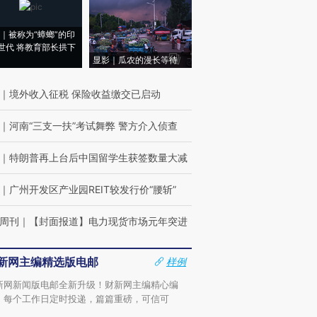
｜被称为“蟑螂”的印
世代 将教育部长拱下
显影｜瓜农的漫长等待
｜
境外收入征税 保险收益缴交已启动
｜
河南“三支一扶”考试舞弊 警方介入侦查
｜
特朗普再上台后中国留学生获签数量大减
｜
广州开发区产业园REIT较发行价“腰斩”
周刊
｜
【封面报道】电力现货市场元年突进
新网主编精选版电邮
样例
新网新闻版电邮全新升级！财新网主编精心编
，每个工作日定时投递，篇篇重磅，可信可
。