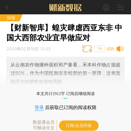
特报
【财新智库】蝗灾肆虐西亚东非 中
国大西部农业宜早做应对
2020年02月18日 13:53
试听
T中
从云南农作物播种面积和产量看，禾本科作物占据超
过80%，作为中国抵御东非蝗群的第一屏障，这将面
临巨大的被蝗虫侵蚀风险
本文共计2912字 订阅后继续阅读
登录
后获取已订阅的阅读权限
数据通会员
订阅/会员升级
可畅读全文