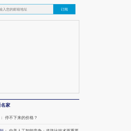
跨国走私7万
视线｜被称为“蟑螂”的印
视线｜“入侵”还是“人道危
订阅
检体内含3种
度Z世代 用街头抗争将教
机”？难民潮撕裂西班牙
秘鲁纳斯
育部长拱下台
飞地休达
13人遇难
葬礼疑似打瞌
视线｜极端高温致多瑙河
视线｜不
宫怒斥批评
38岁梅西上演帽子戏法
水位跌破纪录 二战沉船与
围棋失利
痴”
阿根廷3-0阿尔及利亚
猛犸象化石接连露出
兹奖得主
新名家
：
停不下来的价格？
恒
：
中美人工智能竞争：道路比技术更重要