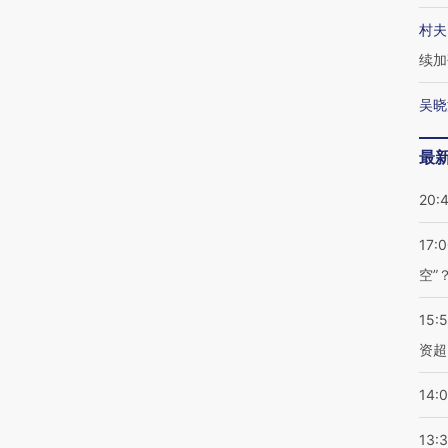
村夫
续加
吴晓
最
20:
17:
空”
15:
资超
14:
13: