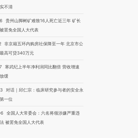
实不清
36
贵州山脚树矿难致16人死亡近三年 矿长
被罢免全国人大代表
2
非京籍五环内购房社保降至一年 北京市公
最高可贷340万元
7
寒武纪上半年净利润同比翻倍 营收增速
放缓
53
对话｜邱仁宗：临床研究参与者的安全永
第一位
06
全国人大常委会：六名将领涉嫌严重违
法 被罢免全国人大代表