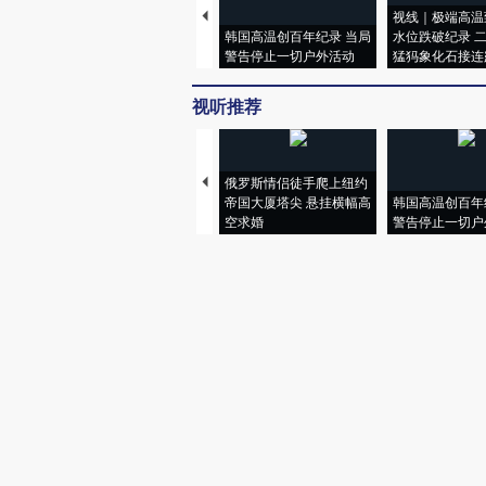
视线｜极端高温
韩国高温创百年纪录 当局
水位跌破纪录 
警告停止一切户外活动
猛犸象化石接连
视听推荐
俄罗斯情侣徒手爬上纽约
帝国大厦塔尖 悬挂横幅高
韩国高温创百年
空求婚
警告停止一切户