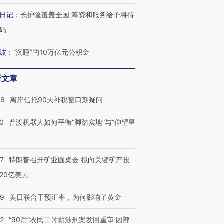
日记
：
长护险覆盖全国 筹资和服务给予将持
码
波
：
“沉睡”的10万亿元公积金
新文章
46
离岸信托90天补税窗口期疑问
00
普渡机器人如何平衡“脚踏实地”与“仰望星
？
57
特朗普召开矿业圆桌会 拟向关键矿产投
20亿美元
09
美日联合干预汇率，为何影响了黄金
32
“90后”农民工讨薪涉刑案发回重审 因部