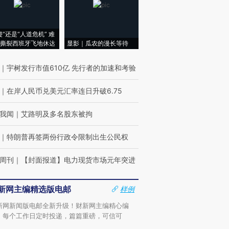
侵”还是“人道危机” 难
撕裂西班牙飞地休达
显影｜瓜农的漫长等待
｜
宇树发行市值610亿 先行者的加速和考验
｜
在岸人民币兑美元汇率连日升破6.75
我闻
｜
艾路明及多名股东被拘
｜
特朗普再签两份行政令限制出生公民权
周刊
｜
【封面报道】电力现货市场元年突进
新网主编精选版电邮
样例
新网新闻版电邮全新升级！财新网主编精心编
，每个工作日定时投递，篇篇重磅，可信可
。