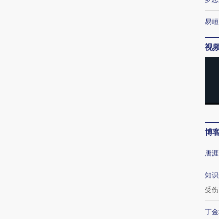
易峘
视
博
唐涯
知识
受伤
丁金