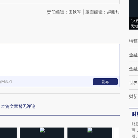
责任编辑：田铁军 | 版面编辑：赵甜甜
“入
民潮
特稿
金融
金融
新网观点
发布
世界
财新
本篇文章暂无评论
财
财
写
引