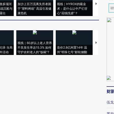
致多瑙河
加沙上百万流离失所者困
视线｜HYROX的吸金
马航飞行员
二战沉船与
于“塑料烤箱” 高温引发健
术：是什么让中产们甘
粒摇头丸 尿
露出
康危机
心“花钱找虐”？
毒品
视线｜60岁以上老人营养
特朗普出席
纪录 当局
不良发生率达15.3% 如何
造价2.8亿闲置14年 温
睡引争议 白
外活动
守护农村老人的“饭碗”?
州“明珠七号”邮轮侧翻
者“堕落的白
财
伍戈
罗志