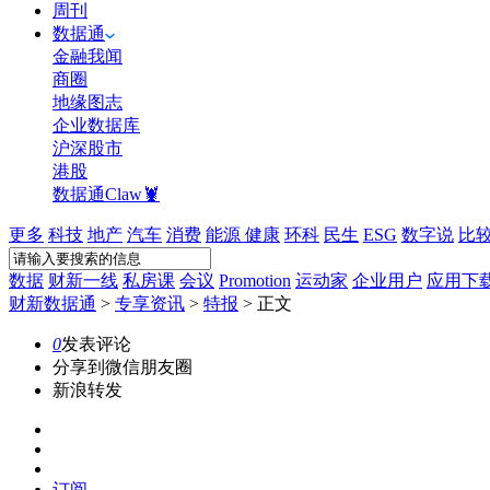
周刊
数据通
金融我闻
商圈
地缘图志
企业数据库
沪深股市
港股
数据通Claw🦞
更多
科技
地产
汽车
消费
能源
健康
环科
民生
ESG
数字说
比
数据
财新一线
私房课
会议
Promotion
运动家
企业用户
应用下
财新数据通
>
专享资讯
>
特报
>
正文
0
发表评论
分享到微信朋友圈
新浪转发
订阅