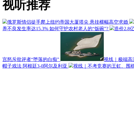
视听推荐
俄罗斯情侣徒手爬上纽约帝国大厦塔尖 悬挂横幅高空求婚
养不良发生率达15.3% 如何守护农村老人的“饭碗”?
造价2.8
宫怒斥批评者“堕落的白痴”
视线｜极端高
帽子戏法 阿根廷3-0阿尔及利亚
视线｜不考竞赛的王虹、围棋