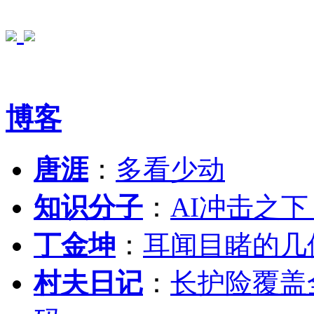
博客
唐涯
：
多看少动
知识分子
：
AI冲击之
丁金坤
：
耳闻目睹的几
村夫日记
：
长护险覆盖