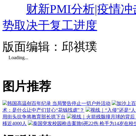
财新PMI分析|疫情
势取决于复工进度
版面编辑：邱祺璞
Loading...
图片推荐
韩国高温创百年纪录 当局警告停止一切户外活动
加沙上百
术：是什么让中产们甘心“花钱找虐”？
视线｜“入侵”还是“
用街头抗争将教育部长拱下台
视线｜火箭残骸撞月球的背后：
移近4000人
泰国突发校园枪击案致6死22伤 枪手为14岁在校