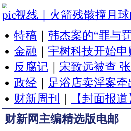
视线｜火箭残骸撞月球
特稿
｜
韩杰案的“罪与罚
金融
｜
宇树科技开始申
反腐记
｜
宋致远被查 
政经
｜
足浴店卖淫案牵
财新周刊
｜
【封面报道
财新网主编精选版电邮