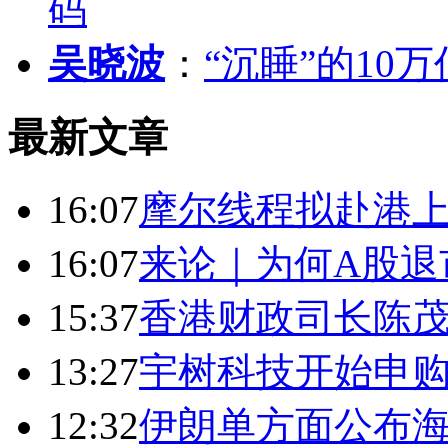
码
吴晓波
：
“沉睡”的10
最新文章
16:07
摩尔线程拟赴港上
16:07
来论｜为何A股退
15:37
香港财政司长陈
13:27
宇树科技开始申购
12:32
伊朗单方面公布海