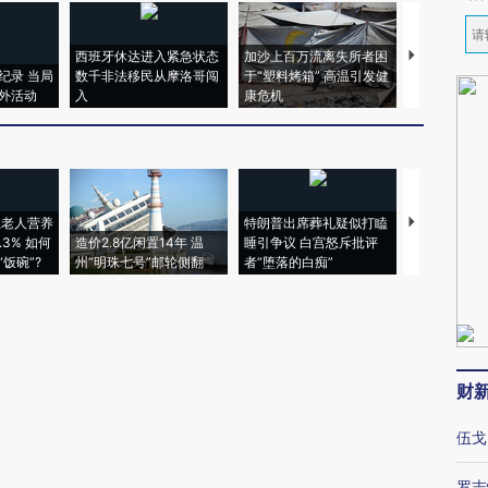
西班牙休达进入紧急状态
加沙上百万流离失所者困
马航飞行员
纪录 当局
数千非法移民从摩洛哥闯
于“塑料烤箱” 高温引发健
粒摇头丸 尿
外活动
入
康危机
毒品
上老人营养
特朗普出席葬礼疑似打瞌
视线｜全球
3% 如何
造价2.8亿闲置14年 温
睡引争议 白宫怒斥批评
97个 印度如
饭碗”?
州“明珠七号”邮轮侧翻
者“堕落的白痴”
的夏天
财
伍戈
罗志