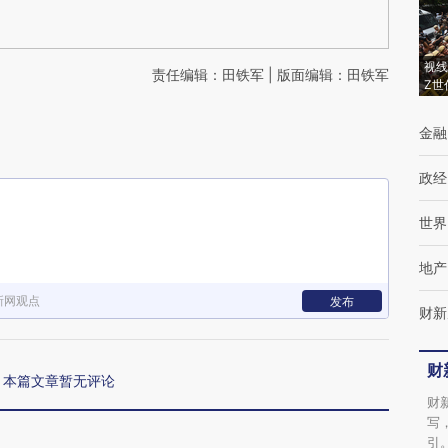
视线
责任编辑：田铁军 | 版面编辑：田铁军
Z世
金融
政经
世界
地产
新网观点
发布
财新
财
本篇文章暂无评论
财
写
引