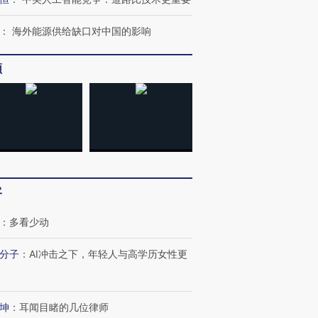
：
海外能源供给缺口对中国的影响
频
客
：
多看少动
分子
：
AI冲击之下，年轻人与高学历女性更
坤
：
耳闻目睹的几位律师