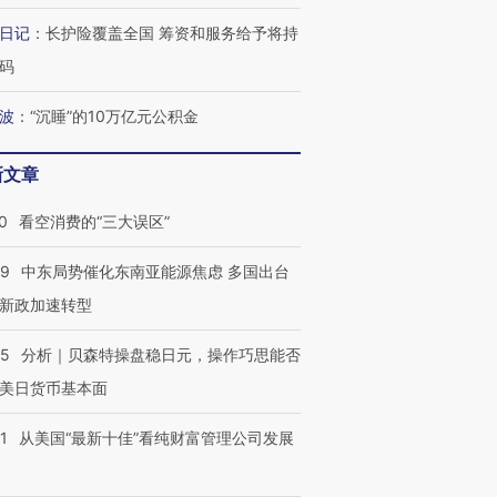
日记
：
长护险覆盖全国 筹资和服务给予将持
码
波
：
“沉睡”的10万亿元公积金
新文章
0
看空消费的“三大误区”
59
中东局势催化东南亚能源焦虑 多国出台
新政加速转型
05
分析｜贝森特操盘稳日元，操作巧思能否
美日货币基本面
1
从美国“最新十佳”看纯财富管理公司发展