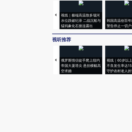
视线｜极端高温致多瑙河
水位跌破纪录 二战沉船与
韩国高温创百年
猛犸象化石接连露出
警告停止一切户
视听推荐
俄罗斯情侣徒手爬上纽约
视线｜60岁以
帝国大厦塔尖 悬挂横幅高
不良发生率达15.
空求婚
守护农村老人的“