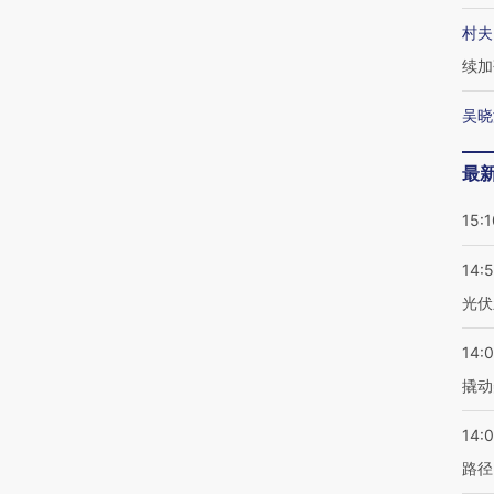
村夫
续加
吴晓
最
15:1
14:
光伏
14:
撬动
14:0
路径