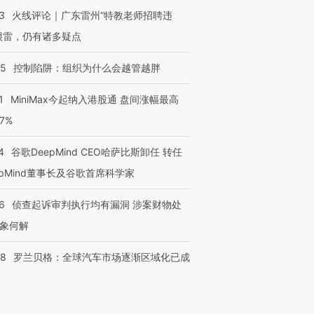
3
火线评论｜广东雷州“特教老师招聘违
很雷，仍有诸多疑点
05
控制陷阱：组织为什么会越管越胖
1
MiniMax今起纳入港股通 盘间涨幅最高
77%
4
谷歌DeepMind CEO哈萨比斯卸任 转任
epMind董事长及谷歌首席科学家
6
侦查起诉审判执行均有漏洞 涉案财物处
象何解
58
罗兰贝格：全球汽车市场逐渐区域化已成