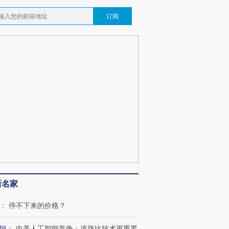
订阅
跨国走私7万
视线｜HYROX的吸金
视线｜被
检体内含3种
术：是什么让中产们甘
泽连斯基密集出访美英 索
度Z世代
心“花钱找虐”？
要防空导弹“救急”
育部长拱
最热百城独占
视线｜不考竞赛的王虹、
何熬过48°C
38岁梅西上演帽子戏法
围棋失利的邓煜 两位菲尔
习近平抵
阿根廷3-0阿尔及利亚
兹奖得主的“非天才”拼图
再访朝鲜
新名家
：
停不下来的价格？
恒
：
中美人工智能竞争：道路比技术更重要