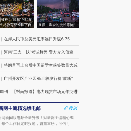
|被称为“蟑螂”的印度
代 将教育部长拱下台
显影｜瓜农的漫长等待
｜
在岸人民币兑美元汇率连日升破6.75
｜
河南“三支一扶”考试舞弊 警方介入侦查
｜
特朗普再上台后中国留学生获签数量大减
｜
广州开发区产业园REIT较发行价“腰斩”
周刊
｜
【封面报道】电力现货市场元年突进
新网主编精选版电邮
样例
新网新闻版电邮全新升级！财新网主编精心编
，每个工作日定时投递，篇篇重磅，可信可
。