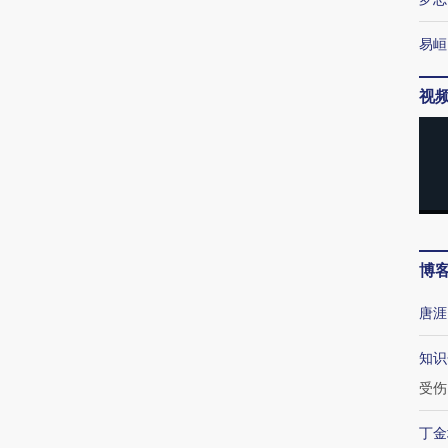
易峘
视
博
唐涯
知识
受伤
丁金