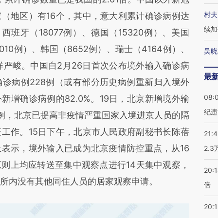
村夫
（地区）有16个，其中，意大利累计确诊病例达
续加
、西班牙（18077例）、德国（15320例）、美国
010例）、韩国（8652例）、瑞士（4164例）、
吴晓
样严峻。中国自2月26日首次公布境外输入确诊病
最
诊病例228例（或有部分历史病例重新归入境外
08:
增确诊病例的82.0%。19日，北京新增境外输
纪违
1例，北京已提高非疫情严重国家入境进京人员的隔
工作。15日下午，北京市人民政府副秘书长陈蓓
21:
表示，境外输入已成为北京疫情防控重点，从16
2.
则上均应转送至集中观察点进行14天集中观察，
20:
住所内没有其他同住人员的居家观察申请。
倍
20:1