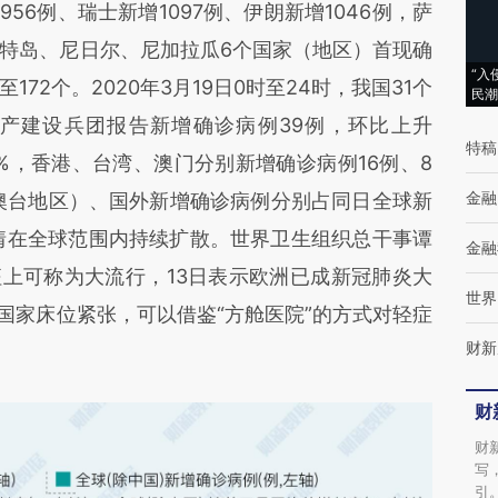
956例、瑞士新增1097例、伊朗新增1046例，萨
特岛、尼日尔、尼加拉瓜6个国家（地区）首现确
“入
72个。2020年3月19日0时至24时，我国31个
民潮
产建设兵团报告新增确诊病例39例，环比上升
特稿
.1%，香港、台湾、澳门分别新增确诊病例16例、8
金融
港澳台地区）、国外新增确诊病例分别占同日全球新
冠疫情在全球范围内持续扩散。世界卫生组织总干事谭
金融
征上可称为大流行，13日表示欧洲已成新冠肺炎大
世界
个国家床位紧张，可以借鉴“方舱医院”的方式对轻症
财新
财
财
写
引