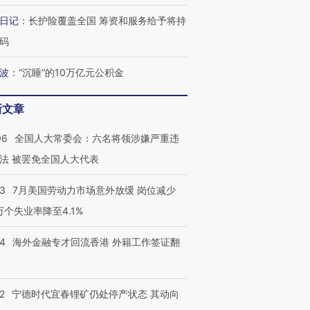
日记
：
长护险覆盖全国 筹资和服务给予将持
码
波
：
“沉睡”的10万亿元公积金
新文章
06
全国人大常委会：六名将领涉嫌严重违
法 被罢免全国人大代表
43
7月美国劳动力市场意外放缓 岗位减少
3万个失业率降至4.1%
14
海外金融专才回流香港 外籍工作签证翻
2
宁德时代宜春锂矿仍处停产状态 其动向