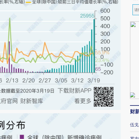
财
伍戈
罗志