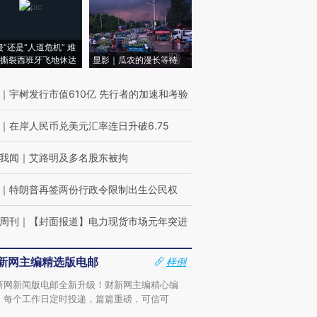
侵”还是“人道危机” 难
撕裂西班牙飞地休达
显影｜瓜农的漫长等待
｜
宇树发行市值610亿 先行者的加速和考验
｜
在岸人民币兑美元汇率连日升破6.75
我闻
｜
艾路明及多名股东被拘
｜
特朗普再签两份行政令限制出生公民权
周刊
｜
【封面报道】电力现货市场元年突进
新网主编精选版电邮
样例
新网新闻版电邮全新升级！财新网主编精心编
，每个工作日定时投递，篇篇重磅，可信可
。