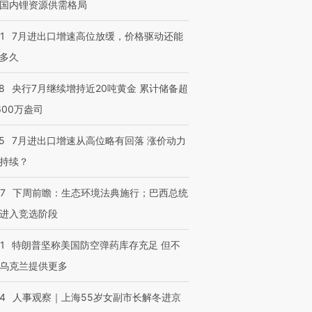
国内锂资源供需格局
1
7月进出口增速高位放缓，价格驱动还能
多久
8
央行7月继续增持近20吨黄金 累计储备超
600万盎司
5
7月进出口增速从高位略有回落 涨价动力
持续？
07
下周前瞻：生态环境法典施行；巴西总统
进入竞选阶段
1
特朗普坚称美国防空弹药库存充足 但不
乌克兰提供更多
24
人事观察｜上海55岁女副市长解冬进京