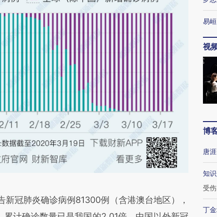
易峘
视
博
唐涯
知识
受伤
新冠肺炎确诊病例81300例（含港澳台地区），
丁金
例，累计确诊数量已是我国的2.01倍。中国以外新冠