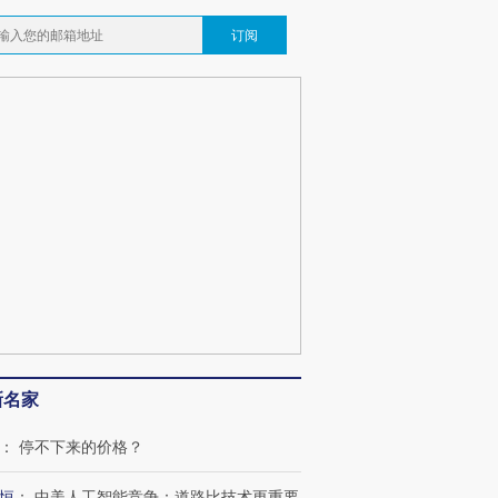
订阅
新名家
：
停不下来的价格？
恒
：
中美人工智能竞争：道路比技术更重要