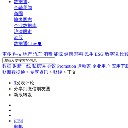
数据通
金融我闻
商圈
地缘图志
企业数据库
沪深股市
港股
数据通Claw🦞
更多
科技
地产
汽车
消费
能源
健康
环科
民生
ESG
数字说
比
数据
财新一线
私房课
会议
Promotion
运动家
企业用户
应用下
财新数据通
>
专享资讯
>
财经
>
正文
0
发表评论
分享到微信朋友圈
新浪转发
订阅
电邮