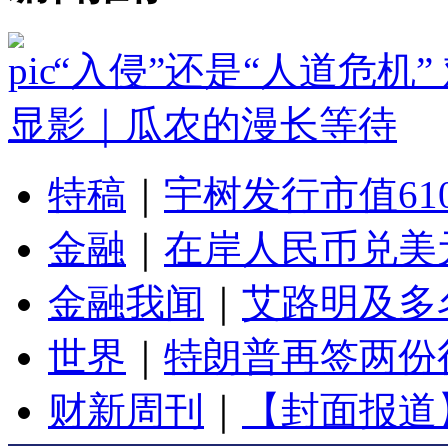
“入侵”还是“人道危机
显影｜瓜农的漫长等待
特稿
｜
宇树发行市值61
金融
｜
在岸人民币兑美元
金融我闻
｜
艾路明及多
世界
｜
特朗普再签两份
财新周刊
｜
【封面报道