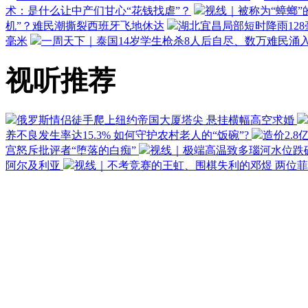
术：是什么让中产们甘心“花钱找虐”？
视线｜被称为“蟑螂”
机”？难民潮撕裂西班牙飞地休达
湖北宜昌局部短时降雨128毫
毫米
一周天下｜泰国14岁学生枪杀8人后自尽、数万难民涌
视听推荐
俄罗斯情侣徒手爬上纽约帝国大厦塔尖 悬挂横幅高空求婚
养不良发生率达15.3% 如何守护农村老人的“饭碗”?
造价2.8
宫怒斥批评者“堕落的白痴”
视线｜极端高温致多瑙河水位跌
阿尔及利亚
视线｜不考竞赛的王虹、围棋失利的邓煜 两位菲