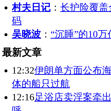
村夫日记
：
长护险覆盖
码
吴晓波
：
“沉睡”的10
最新文章
12:32
伊朗单方面公布海
体的船只过航
12:16
足浴店卖淫案牵出
呼