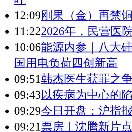
12:09
刚果（金）再禁
11:22
2026年，民营
10:06
能源内参｜八大硅
国用电负荷四创新高
09:51
韩杰医生获罪之
09:43
以疾病为中心的
09:29
今日开盘：沪指报394
09:21
票房｜沈腾新片点