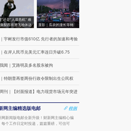
侵”还是“人道危机” 难
撕裂西班牙飞地休达
显影｜瓜农的漫长等待
｜
宇树发行市值610亿 先行者的加速和考验
｜
在岸人民币兑美元汇率连日升破6.75
我闻
｜
艾路明及多名股东被拘
｜
特朗普再签两份行政令限制出生公民权
周刊
｜
【封面报道】电力现货市场元年突进
新网主编精选版电邮
样例
新网新闻版电邮全新升级！财新网主编精心编
，每个工作日定时投递，篇篇重磅，可信可
。