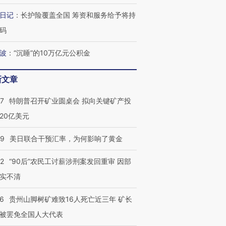
日记
：
长护险覆盖全国 筹资和服务给予将持
码
波
：
“沉睡”的10万亿元公积金
新文章
57
特朗普召开矿业圆桌会 拟向关键矿产投
20亿美元
09
美日联合干预汇率，为何影响了黄金
32
“90后”农民工讨薪涉刑案发回重审 因部
实不清
36
贵州山脚树矿难致16人死亡近三年 矿长
被罢免全国人大代表