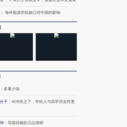
：
海外能源供给缺口对中国的影响
频
客
：
多看少动
分子
：
AI冲击之下，年轻人与高学历女性更
坤
：
耳闻目睹的几位律师