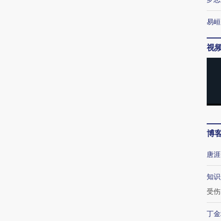
易峘
视
博
唐涯
知识
受伤
丁金