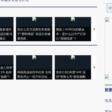
致多瑙河
加沙上百万流离失所者困
视线｜HYROX的吸金
马航飞行员
二战沉船与
于“塑料烤箱” 高温引发健
术：是什么让中产们甘
粒摇头丸 尿
露出
康危机
心“花钱找虐”？
毒品
上老人营养
特朗普出席
3% 如何
韩国高温创百年纪录 当局
造价2.8亿闲置14年 温
睡引争议 白
饭碗”?
警告停止一切户外活动
州“明珠七号”邮轮侧翻
者“堕落的白
财
伍戈
罗志