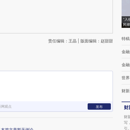
“入
民潮
特稿
责任编辑：王晶 | 版面编辑：赵甜甜
金融
金融
世界
财新
新网观点
发布
财
财
写
引
本篇文章暂无评论