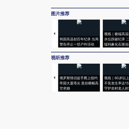
图片推荐
视线｜极端高温
韩国高温创百年纪录 当局
水位跌破纪录 
警告停止一切户外活动
猛犸象化石接连
视听推荐
俄罗斯情侣徒手爬上纽约
视线｜60岁以
帝国大厦塔尖 悬挂横幅高
不良发生率达15.
空求婚
守护农村老人的“