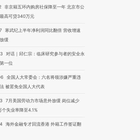
2
非京籍五环内购房社保降至一年 北京市公
最高可贷340万元
7
寒武纪上半年净利润同比翻倍 营收增速
放缓
53
对话｜邱仁宗：临床研究参与者的安全永
第一位
06
全国人大常委会：六名将领涉嫌严重违
法 被罢免全国人大代表
43
7月美国劳动力市场意外放缓 岗位减少
3万个失业率降至4.1%
14
海外金融专才回流香港 外籍工作签证翻