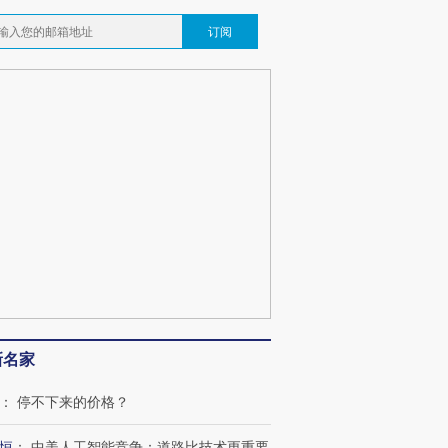
订阅
跨国走私7万
视线｜被称为“蟑螂”的印
视线｜“入侵”还是“人道危
检体内含3种
度Z世代 用街头抗争将教
机”？难民潮撕裂西班牙
秘鲁纳斯
育部长拱下台
飞地休达
13人遇难
葬礼疑似打瞌
视线｜极端高温致多瑙河
视线｜不
宫怒斥批评
38岁梅西上演帽子戏法
水位跌破纪录 二战沉船与
围棋失利
痴”
阿根廷3-0阿尔及利亚
猛犸象化石接连露出
兹奖得主
新名家
：
停不下来的价格？
恒
：
中美人工智能竞争：道路比技术更重要