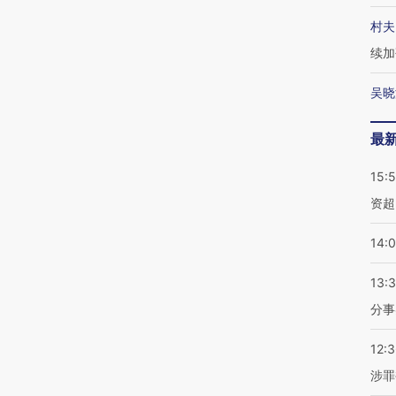
村夫
续加
吴晓
最
15:
资超
14:
13:
分事
12:
涉罪