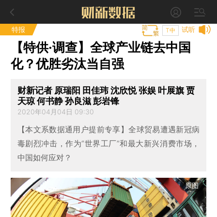
特报
试听
T中
【特供·调查】全球产业链去中国
化？优胜劣汰当自强
财新记者 原瑞阳 田佳玮 沈欣悦 张娱 叶展旗 贾
天琼 何书静 孙良滋 彭岩锋
2020年04月04日 09:30
【本文系数据通用户提前专享】全球贸易遭遇新冠病
毒剧烈冲击，作为“世界工厂”和最大新兴消费市场，
中国如何应对？
原图