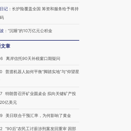
日记
：
长护险覆盖全国 筹资和服务给予将持
码
波
：
“沉睡”的10万亿元公积金
新文章
46
离岸信托90天补税窗口期疑问
00
普渡机器人如何平衡“脚踏实地”与“仰望星
？
57
特朗普召开矿业圆桌会 拟向关键矿产投
20亿美元
09
美日联合干预汇率，为何影响了黄金
32
“90后”农民工讨薪涉刑案发回重审 因部