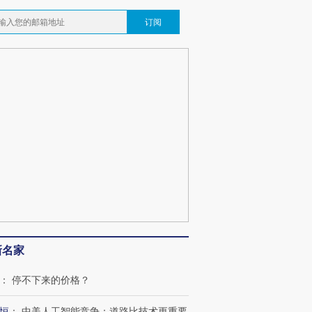
订阅
跨国走私7万
视线｜被称为“蟑螂”的印
视线｜“入侵”还是“人道危
检体内含3种
度Z世代 用街头抗争将教
机”？难民潮撕裂西班牙
秘鲁纳斯
育部长拱下台
飞地休达
13人遇难
葬礼疑似打瞌
视线｜极端高温致多瑙河
视线｜不
宫怒斥批评
38岁梅西上演帽子戏法
水位跌破纪录 二战沉船与
围棋失利
痴”
阿根廷3-0阿尔及利亚
猛犸象化石接连露出
兹奖得主
新名家
：
停不下来的价格？
恒
：
中美人工智能竞争：道路比技术更重要