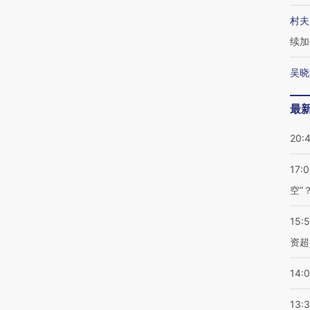
村夫
续加
吴晓
最
20:
17:
空”
15:
资超
14:
13: