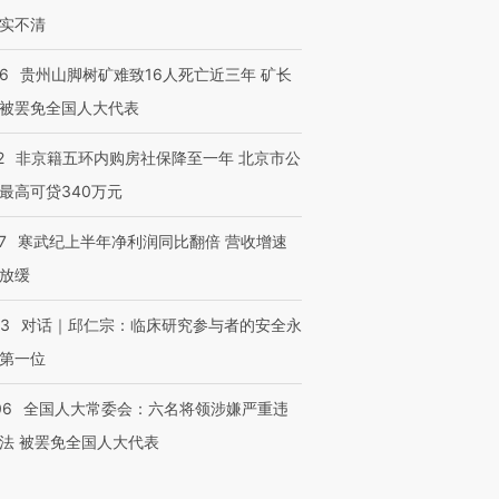
实不清
36
贵州山脚树矿难致16人死亡近三年 矿长
被罢免全国人大代表
2
非京籍五环内购房社保降至一年 北京市公
最高可贷340万元
7
寒武纪上半年净利润同比翻倍 营收增速
放缓
53
对话｜邱仁宗：临床研究参与者的安全永
第一位
06
全国人大常委会：六名将领涉嫌严重违
法 被罢免全国人大代表