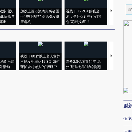
致多瑙河
加沙上百万流离失所者困
视线｜HYROX的吸金
马航飞行员
二战沉船与
于“塑料烤箱” 高温引发健
术：是什么让中产们甘
粒摇头丸 尿
露出
康危机
心“花钱找虐”？
毒品
视线｜60岁以上老人营养
特朗普出席
纪录 当局
不良发生率达15.3% 如何
造价2.8亿闲置14年 温
睡引争议 白
外活动
守护农村老人的“饭碗”?
州“明珠七号”邮轮侧翻
者“堕落的白
财
伍戈
罗志