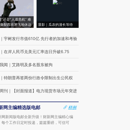
侵”还是“人道危机” 难
撕裂西班牙飞地休达
显影｜瓜农的漫长等待
｜
宇树发行市值610亿 先行者的加速和考验
｜
在岸人民币兑美元汇率连日升破6.75
我闻
｜
艾路明及多名股东被拘
｜
特朗普再签两份行政令限制出生公民权
周刊
｜
【封面报道】电力现货市场元年突进
新网主编精选版电邮
样例
新网新闻版电邮全新升级！财新网主编精心编
，每个工作日定时投递，篇篇重磅，可信可
。