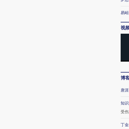
易峘
视
博
唐涯
知识
受伤
丁金