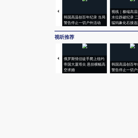
视线｜极端高温
韩国高温创百年纪录 当局
水位跌破纪录 
警告停止一切户外活动
猛犸象化石接连
视听推荐
俄罗斯情侣徒手爬上纽约
帝国大厦塔尖 悬挂横幅高
韩国高温创百年
空求婚
警告停止一切户