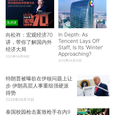
私房课
In Depth: As
向松祚：宏观经济70
Tencent Lays Off
讲，带你了解国内外
Staff, Is Its ‘Winter’
经济大局
Approaching?
2022年04月06日
2022年04月01日
特朗普被曝欲在伊核问题上让
步 伊朗高层人事重组强硬派
得势
2026年08月10日
泰国校园枪击案致枪手在内9