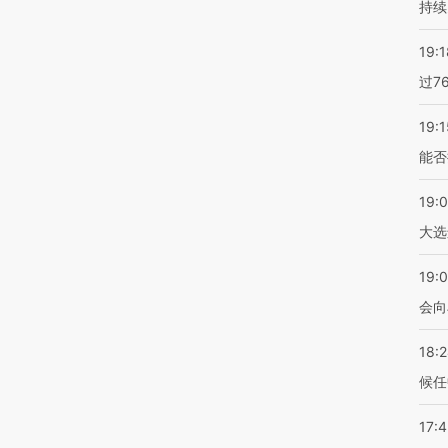
持续
19:1
过7
19:1
能否
19:
大选
19:0
会向
18:
候任
17: