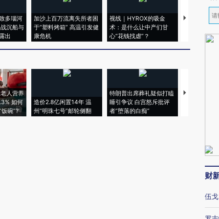
致多瑙河
加沙上百万流离失所者困
视线｜HYROX的吸金
马航飞行员
二战沉船与
于“塑料烤箱” 高温引发健
术：是什么让中产们甘
粒摇头丸 尿
露出
康危机
心“花钱找虐”？
毒品
上老人营养
特朗普出席葬礼疑似打瞌
视线｜全球
3% 如何
造价2.8亿闲置14年 温
睡引争议 白宫怒斥批评
97个 印度如
饭碗”?
州“明珠七号”邮轮侧翻
者“堕落的白痴”
的夏天
财
伍戈
罗志