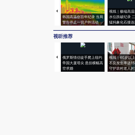
视线｜极端高温
韩国高温创百年纪录 当局
水位跌破纪录 
警告停止一切户外活动
猛犸象化石接连
视听推荐
俄罗斯情侣徒手爬上纽约
视线｜60岁以
帝国大厦塔尖 悬挂横幅高
不良发生率达15.
空求婚
守护农村老人的“