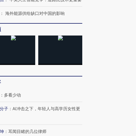
：
海外能源供给缺口对中国的影响
频
客
：
多看少动
分子
：
AI冲击之下，年轻人与高学历女性更
坤
：
耳闻目睹的几位律师