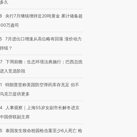
多久
8
央行7月继续增持近20吨黄金 累计储备超
600万盎司
5
7月进出口增速从高位略有回落 涨价动力
持续？
07
下周前瞻：生态环境法典施行；巴西总统
进入竞选阶段
1
特朗普坚称美国防空弹药库存充足 但不
乌克兰提供更多
24
人事观察｜上海55岁女副市长解冬进京
中国侨联副主席
45
泰国发生致命校园枪击案至少6人死亡 枪