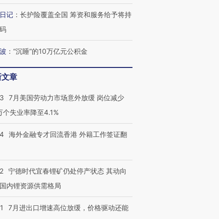
日记
：
长护险覆盖全国 筹资和服务给予将持
码
波
：
“沉睡”的10万亿元公积金
新文章
43
7月美国劳动力市场意外放缓 岗位减少
3万个失业率降至4.1%
14
海外金融专才回流香港 外籍工作签证翻
2
宁德时代宜春锂矿仍处停产状态 其动向
国内锂资源供需格局
1
7月进出口增速高位放缓，价格驱动还能