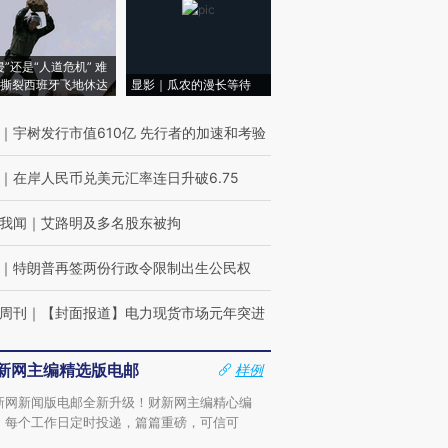
侵”还是“人道危机” 难
撕裂西班牙飞地休达
显影｜瓜农的漫长等待
｜
宇树发行市值610亿 先行者的加速和考验
｜
在岸人民币兑美元汇率连日升破6.75
我闻
｜
艾路明及多名股东被拘
｜
特朗普再签两份行政令限制出生公民权
周刊
｜
【封面报道】电力现货市场元年突进
新网主编精选版电邮
样例
新网新闻版电邮全新升级！财新网主编精心编
，每个工作日定时投递，篇篇重磅，可信可
。