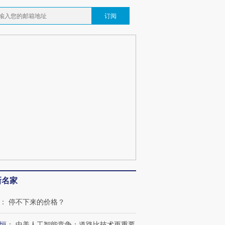
订阅
跨国走私7万
视线｜被称为“蟑螂”的印
视线｜“入侵”还是“人道危
检体内含3种
度Z世代 用街头抗争将教
机”？难民潮撕裂西班牙
秘鲁纳斯
育部长拱下台
飞地休达
13人遇难
最热百城独占
视线｜不
何熬过48°C
38岁梅西上演帽子戏法
韩国高温创百年纪录 当局
围棋失利
阿根廷3-0阿尔及利亚
警告停止一切户外活动
兹奖得主
新名家
：
停不下来的价格？
恒
：
中美人工智能竞争：道路比技术更重要