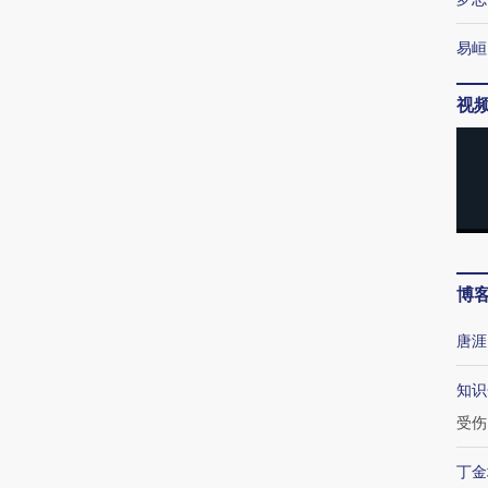
易峘
视
博
唐涯
知识
受伤
丁金