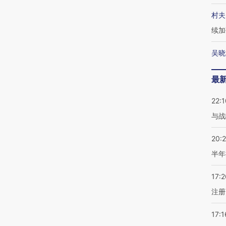
村夫
续加
吴晓
最
22:1
与战
20:
半年
17:2
注册
17:1