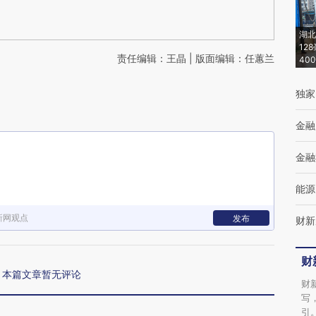
湖北
12
责任编辑：王晶 | 版面编辑：任蕙兰
40
独家
金融
金融
能源
新网观点
发布
财新
财
本篇文章暂无评论
财
写
引