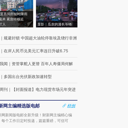
宜昌局部短时降雨
8毫米 紧急转移近
00人
显影｜瓜农的漫长等待
｜
规避封锁 中国超大油轮停靠埃及绕行非洲
｜
在岸人民币兑美元汇率连日升破6.75
我闻
｜
资管掌舵人更替 百年人寿僵局何解
｜
多国出台光伏新政加速转型
周刊
｜
【封面报道】电力现货市场元年突进
新网主编精选版电邮
样例
新网新闻版电邮全新升级！财新网主编精心编
，每个工作日定时投递，篇篇重磅，可信可
。