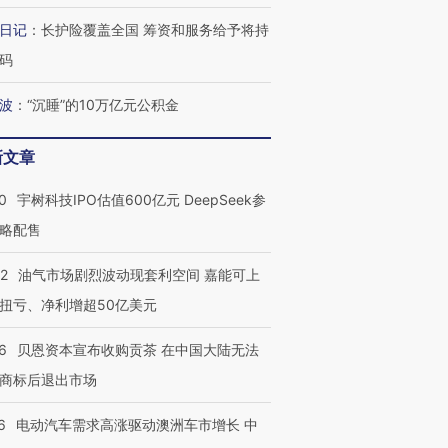
日记
：
长护险覆盖全国 筹资和服务给予将持
码
波
：
“沉睡”的10万亿元公积金
新文章
0
宇树科技IPO估值600亿元 DeepSeek参
略配售
22
油气市场剧烈波动现套利空间 嘉能可上
扭亏、净利增超50亿美元
6
贝恩资本宣布收购贡茶 在中国大陆无法
商标后退出市场
6
电动汽车需求高涨驱动澳洲车市增长 中