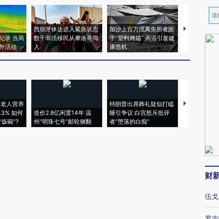
西班牙休达进入紧急状态
加沙上百万流离失所者困
视线｜HYR
纪录 当局
数千非法移民从摩洛哥闯
于“塑料烤箱” 高温引发健
术：是什么
外活动
入
康危机
心“花钱找虐
上老人营养
特朗普出席葬礼疑似打瞌
视线｜全球
3% 如何
造价2.8亿闲置14年 温
睡引争议 白宫怒斥批评
97个 印度如
饭碗”?
州“明珠七号”邮轮侧翻
者“堕落的白痴”
的夏天
财
伍戈
罗志