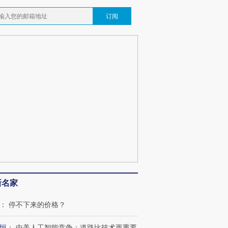
订阅
OX的吸金
马航飞行员跨国走私7万
视线｜被称为“蟑螂”的印
让中产们甘
粒摇头丸 尿检体内含3种
度Z世代 用街头抗争将教
秘鲁纳斯
”？
毒品
育部长拱下台
13人遇难
最热百城独占
视线｜不考竞赛的王虹、
何熬过48°C
38岁梅西上演帽子戏法
围棋失利的邓煜 两位菲尔
习近平抵
阿根廷3-0阿尔及利亚
兹奖得主的“非天才”拼图
再访朝鲜
新名家
：
停不下来的价格？
恒
：
中美人工智能竞争：道路比技术更重要