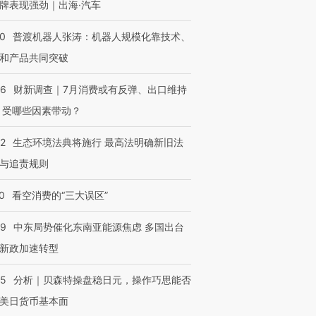
牌表现强劲｜出海·汽车
00
普渡机器人张涛：机器人规模化靠技术、
和产品共同突破
56
财新调查｜7月消费或有反弹、出口维持
 受哪些因素带动？
42
生态环境法典将施行 最高法明确新旧法
与追责规则
0
看空消费的“三大误区”
59
中东局势催化东南亚能源焦虑 多国出台
新政加速转型
05
分析｜贝森特操盘稳日元，操作巧思能否
美日货币基本面