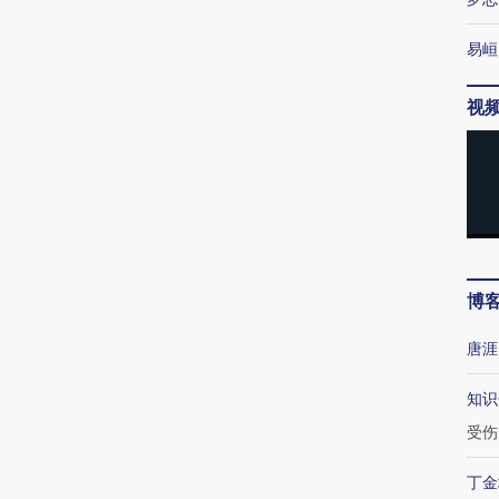
易峘
视
博
唐涯
知识
受伤
丁金