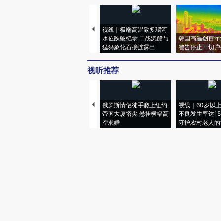
视线｜极端高温致多瑙河
水位跌破纪录 二战沉船与
韩国高温创百年
猛犸象化石接连露出
警告停止一切户
视听推荐
俄罗斯情侣徒手爬上纽约
视线｜60岁以
帝国大厦塔尖 悬挂横幅高
不良发生率达15.
空求婚
守护农村老人的“