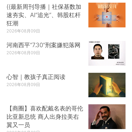
{{最新周刊导播｜社保基数加
速夯实、AI“追光”、韩股杠杆
狂潮
2026年08月09日
河南西平“7.30”刑案嫌犯落网
2026年08月09日
心智｜教孩子真正阅读
2026年08月09日
【商圈】喜欢配戴名表的哥伦
比亚新总统 商人出身拉美右
翼又一员