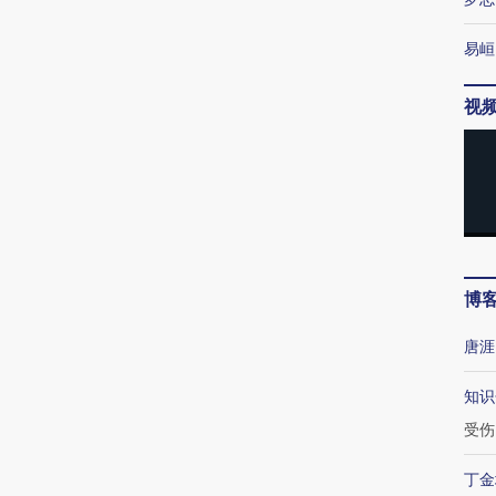
易峘
视
博
唐涯
知识
受伤
丁金