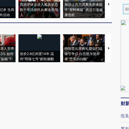
西班牙休达进入紧急状态
加沙上百万流离失所者困
视线｜HYR
纪录 当局
数千非法移民从摩洛哥闯
于“塑料烤箱” 高温引发健
术：是什么
外活动
入
康危机
心“花钱找虐
上老人营养
特朗普出席葬礼疑似打瞌
视线｜全球
3% 如何
造价2.8亿闲置14年 温
睡引争议 白宫怒斥批评
97个 印度如
饭碗”?
州“明珠七号”邮轮侧翻
者“堕落的白痴”
的夏天
财
伍戈
罗志