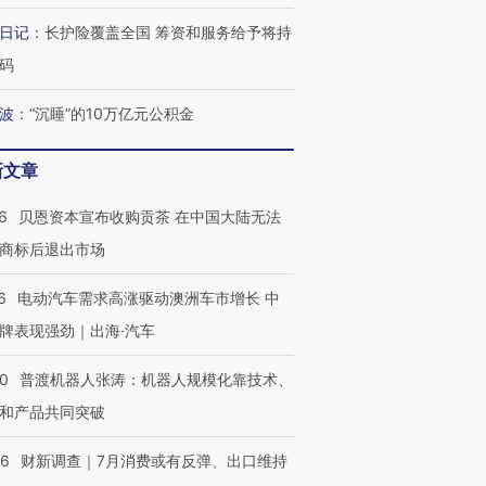
日记
：
长护险覆盖全国 筹资和服务给予将持
码
波
：
“沉睡”的10万亿元公积金
新文章
6
贝恩资本宣布收购贡茶 在中国大陆无法
商标后退出市场
6
电动汽车需求高涨驱动澳洲车市增长 中
牌表现强劲｜出海·汽车
00
普渡机器人张涛：机器人规模化靠技术、
和产品共同突破
56
财新调查｜7月消费或有反弹、出口维持