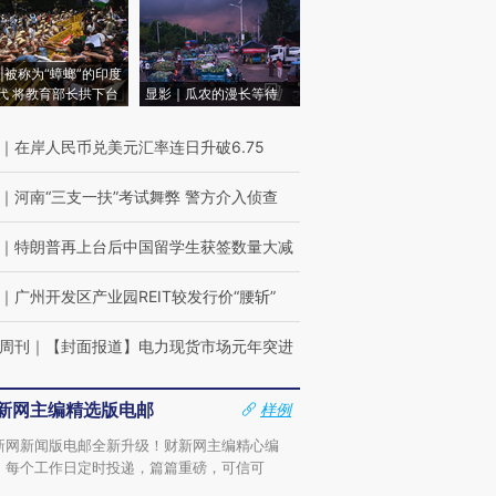
|被称为“蟑螂”的印度
代 将教育部长拱下台
显影｜瓜农的漫长等待
｜
在岸人民币兑美元汇率连日升破6.75
｜
河南“三支一扶”考试舞弊 警方介入侦查
｜
特朗普再上台后中国留学生获签数量大减
｜
广州开发区产业园REIT较发行价“腰斩”
周刊
｜
【封面报道】电力现货市场元年突进
新网主编精选版电邮
样例
新网新闻版电邮全新升级！财新网主编精心编
，每个工作日定时投递，篇篇重磅，可信可
。