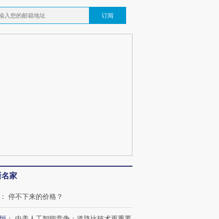
OX的吸金
马航飞行员跨国走私7万
视线｜被称为“蟑螂”的印
订阅
让中产们甘
粒摇头丸 尿检体内含3种
度Z世代 用街头抗争将教
秘鲁纳斯
”？
毒品
育部长拱下台
13人遇难
最热百城独占
视线｜不考竞赛的王虹、
何熬过48°C
38岁梅西上演帽子戏法
围棋失利的邓煜 两位菲尔
习近平抵
阿根廷3-0阿尔及利亚
兹奖得主的“非天才”拼图
再访朝鲜
新名家
：
停不下来的价格？
恒
：
中美人工智能竞争：道路比技术更重要