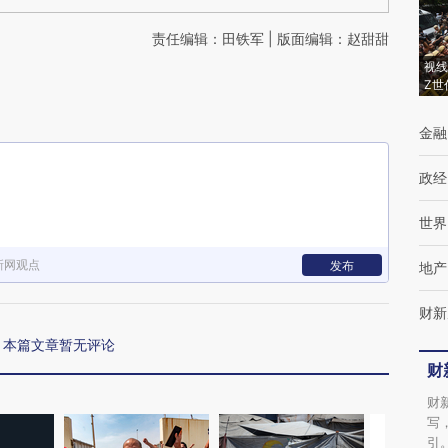
责任编辑：田铁军 | 版面编辑：赵甜甜
视线
Z世
金融
政经
世界
新网观点
发布
地产
财新
本篇文章暂无评论
财
财
写
引