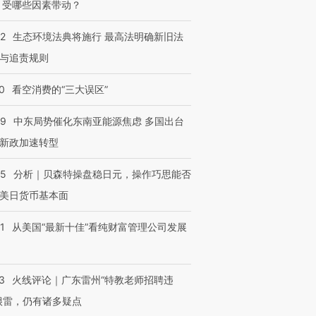
 受哪些因素带动？
42
生态环境法典将施行 最高法明确新旧法
与追责规则
0
看空消费的“三大误区”
59
中东局势催化东南亚能源焦虑 多国出台
新政加速转型
05
分析｜贝森特操盘稳日元，操作巧思能否
美日货币基本面
1
从美国“最新十佳”看纯财富管理公司发展
3
火线评论｜广东雷州“特教老师招聘违
很雷，仍有诸多疑点