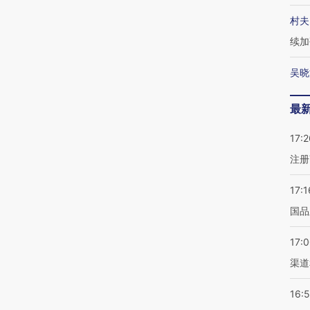
村夫
续加
吴晓
最
17:2
注册
17:1
国品
17:
渠道
16: