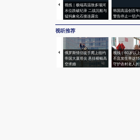
视线｜极端高温致多瑙河
水位跌破纪录 二战沉船与
韩国高温创百年
猛犸象化石接连露出
警告停止一切户
视听推荐
俄罗斯情侣徒手爬上纽约
视线｜60岁以
帝国大厦塔尖 悬挂横幅高
不良发生率达15.
空求婚
守护农村老人的“