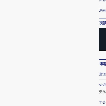
易峘
视
博
唐涯
知识
受伤
丁金