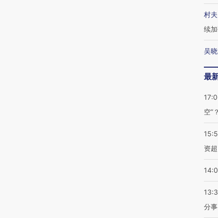
村夫
续加
吴晓
最
17:
空”
15:
资超
14:
13:
分事