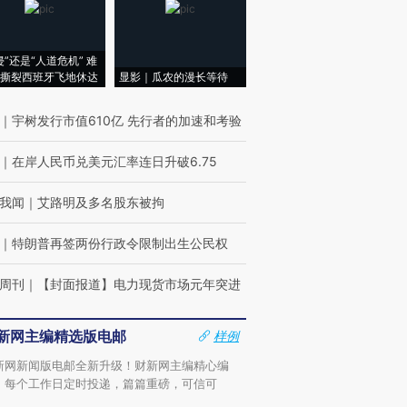
侵”还是“人道危机” 难
撕裂西班牙飞地休达
显影｜瓜农的漫长等待
｜
宇树发行市值610亿 先行者的加速和考验
｜
在岸人民币兑美元汇率连日升破6.75
我闻
｜
艾路明及多名股东被拘
｜
特朗普再签两份行政令限制出生公民权
周刊
｜
【封面报道】电力现货市场元年突进
新网主编精选版电邮
样例
新网新闻版电邮全新升级！财新网主编精心编
，每个工作日定时投递，篇篇重磅，可信可
。