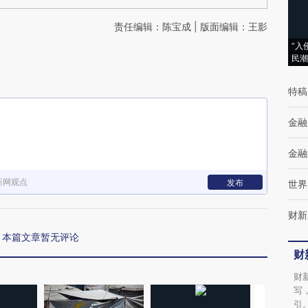
责任编辑：陈宝成 | 版面编辑：王影
“入
民潮
特稿
金融
金融
新网观点
发布
世界
财新
本篇文章暂无评论
财
财
写
引