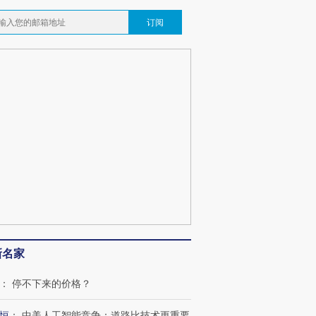
跨国走私7万
视线｜被称为“蟑螂”的印
视线｜“入侵”还是“人道危
订阅
检体内含3种
度Z世代 用街头抗争将教
机”？难民潮撕裂西班牙
秘鲁纳斯
育部长拱下台
飞地休达
13人遇难
葬礼疑似打瞌
视线｜极端高温致多瑙河
视线｜不
宫怒斥批评
38岁梅西上演帽子戏法
水位跌破纪录 二战沉船与
围棋失利
痴”
阿根廷3-0阿尔及利亚
猛犸象化石接连露出
兹奖得主
新名家
：
停不下来的价格？
恒
：
中美人工智能竞争：道路比技术更重要