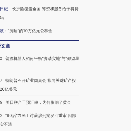
日记
：
长护险覆盖全国 筹资和服务给予将持
码
波
：
“沉睡”的10万亿元公积金
新文章
00
普渡机器人如何平衡“脚踏实地”与“仰望星
？
57
特朗普召开矿业圆桌会 拟向关键矿产投
20亿美元
09
美日联合干预汇率，为何影响了黄金
32
“90后”农民工讨薪涉刑案发回重审 因部
实不清