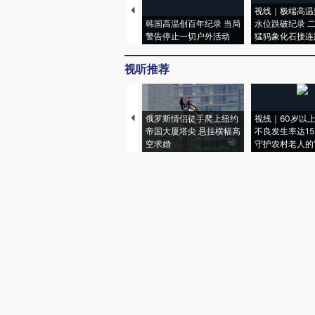
视线｜极端高温
韩国高温创百年纪录 当局
水位跌破纪录 
警告停止一切户外活动
猛犸象化石接连
视听推荐
俄罗斯情侣徒手爬上纽约
视线｜60岁以
帝国大厦塔尖 悬挂横幅高
不良发生率达15.
空求婚
守护农村老人的“