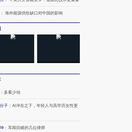
：
海外能源供给缺口对中国的影响
频
客
：
多看少动
分子
：
AI冲击之下，年轻人与高学历女性更
坤
：
耳闻目睹的几位律师