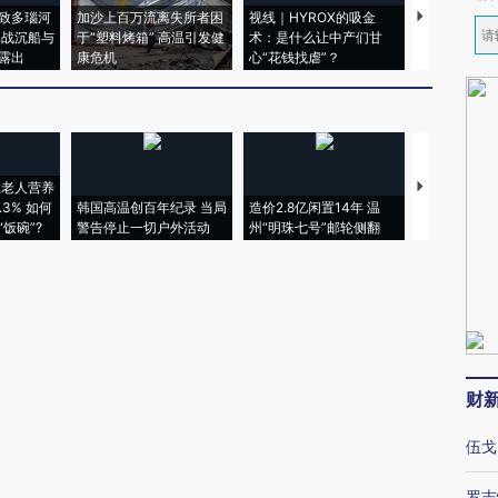
致多瑙河
加沙上百万流离失所者困
视线｜HYROX的吸金
马航飞行员
二战沉船与
于“塑料烤箱” 高温引发健
术：是什么让中产们甘
粒摇头丸 尿
露出
康危机
心“花钱找虐”？
毒品
上老人营养
特朗普出席
3% 如何
韩国高温创百年纪录 当局
造价2.8亿闲置14年 温
睡引争议 白
饭碗”?
警告停止一切户外活动
州“明珠七号”邮轮侧翻
者“堕落的白
财
伍戈
罗志