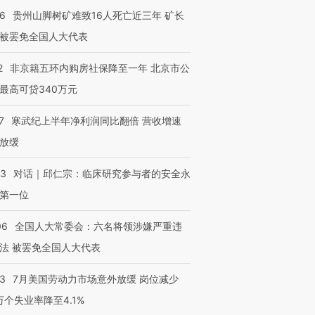
36
贵州山脚树矿难致16人死亡近三年 矿长
被罢免全国人大代表
2
非京籍五环内购房社保降至一年 北京市公
最高可贷340万元
7
寒武纪上半年净利润同比翻倍 营收增速
放缓
53
对话｜邱仁宗：临床研究参与者的安全永
第一位
06
全国人大常委会：六名将领涉嫌严重违
法 被罢免全国人大代表
43
7月美国劳动力市场意外放缓 岗位减少
3万个失业率降至4.1%