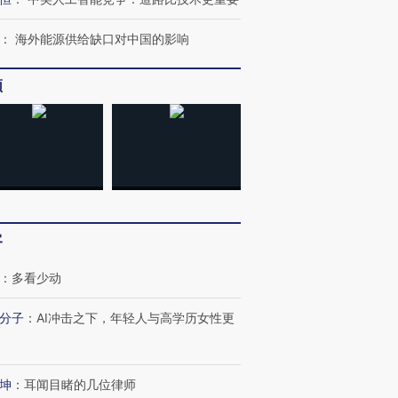
：
海外能源供给缺口对中国的影响
频
客
：
多看少动
分子
：
AI冲击之下，年轻人与高学历女性更
坤
：
耳闻目睹的几位律师