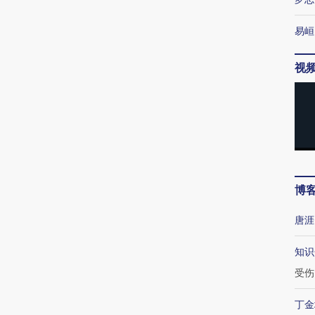
易峘
视
博
唐涯
知识
受伤
丁金