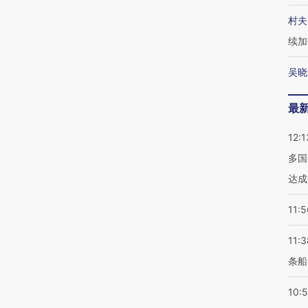
村夫
续加
吴晓
最
12:1
多国
达成
11:5
11:3
条船
10: