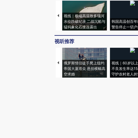
视线｜极端高温致多瑙河
水位跌破纪录 二战沉船与
韩国高温创百年
猛犸象化石接连露出
警告停止一切户
视听推荐
俄罗斯情侣徒手爬上纽约
视线｜60岁以
帝国大厦塔尖 悬挂横幅高
不良发生率达15.
空求婚
守护农村老人的“