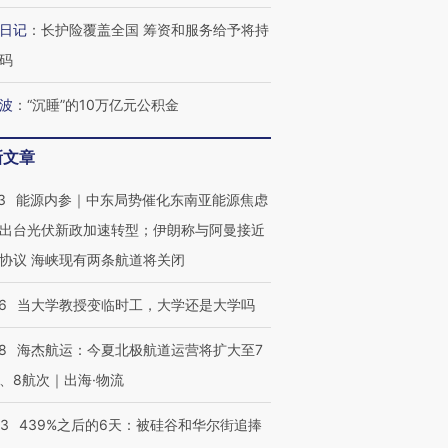
日记
：
长护险覆盖全国 筹资和服务给予将持
码
波
：
“沉睡”的10万亿元公积金
新文章
3
能源内参｜中东局势催化东南亚能源焦虑
出台光伏新政加速转型；伊朗称与阿曼接近
协议 海峡现有两条航道将关闭
6
当大学教授变临时工，大学还是大学吗
8
海杰航运：今夏北极航道运营将扩大至7
、8航次｜出海·物流
53
439%之后的6天：被硅谷和华尔街追捧