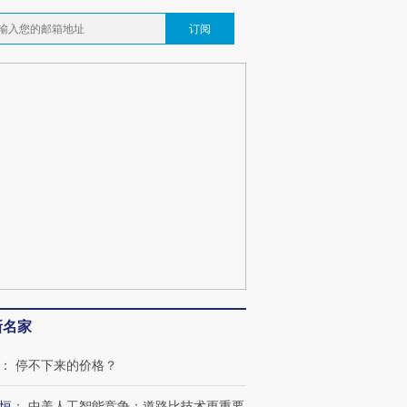
订阅
OX的吸金
马航飞行员跨国走私7万
视线｜被称为“蟑螂”的印
让中产们甘
粒摇头丸 尿检体内含3种
度Z世代 用街头抗争将教
秘鲁纳斯
”？
毒品
育部长拱下台
13人遇难
最热百城独占
视线｜不考竞赛的王虹、
何熬过48°C
38岁梅西上演帽子戏法
围棋失利的邓煜 两位菲尔
习近平抵
阿根廷3-0阿尔及利亚
兹奖得主的“非天才”拼图
再访朝鲜
新名家
：
停不下来的价格？
恒
：
中美人工智能竞争：道路比技术更重要