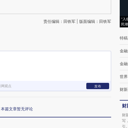
“入
责任编辑：田铁军 | 版面编辑：田铁军
民潮
特稿
金融
金融
世界
新网观点
发布
财新
财
本篇文章暂无评论
财
写
引