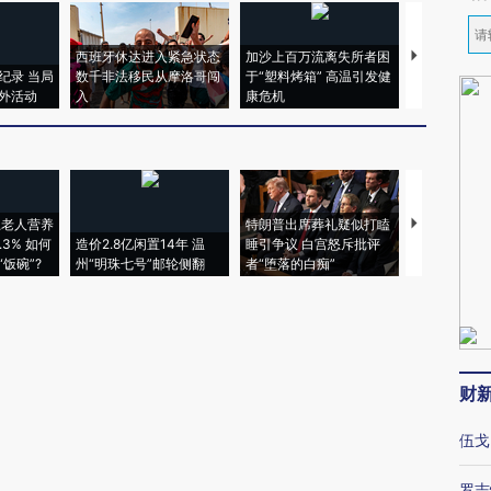
西班牙休达进入紧急状态
加沙上百万流离失所者困
视线｜HYR
纪录 当局
数千非法移民从摩洛哥闯
于“塑料烤箱” 高温引发健
术：是什么
外活动
入
康危机
心“花钱找虐
上老人营养
特朗普出席葬礼疑似打瞌
视线｜全球
3% 如何
造价2.8亿闲置14年 温
睡引争议 白宫怒斥批评
97个 印度如
饭碗”?
州“明珠七号”邮轮侧翻
者“堕落的白痴”
的夏天
财
伍戈
罗志