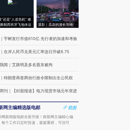
侵”还是“人道危机” 难
撕裂西班牙飞地休达
显影｜瓜农的漫长等待
｜
宇树发行市值610亿 先行者的加速和考验
｜
在岸人民币兑美元汇率连日升破6.75
我闻
｜
艾路明及多名股东被拘
｜
特朗普再签两份行政令限制出生公民权
周刊
｜
【封面报道】电力现货市场元年突进
新网主编精选版电邮
样例
新网新闻版电邮全新升级！财新网主编精心编
，每个工作日定时投递，篇篇重磅，可信可
。