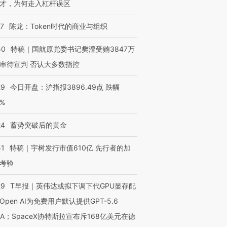
才，为何走入杠杆误区
07
陈龙：Token时代的商业与组织
50
特稿｜国航原党委书记樊澄受贿3847万
审待宣判 否认大多数指控
29
今日开盘：沪指报3896.49点 跌幅
0%
24
蓄势突破后的黄金
51
特稿｜宇树发行市值610亿 先行者的加
考验
29
T早报｜英伟达或拟下调下代GPU显存配
Open AI为免费用户默认提供GPT-5.6
NA；SpaceX协特斯拉宣布斥168亿美元在德