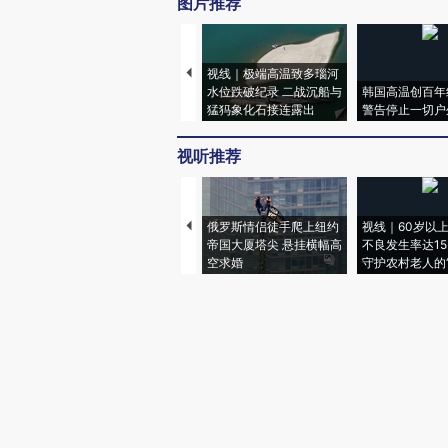
图片推荐
视线｜极端高温致多瑙河
水位跌破纪录 二战沉船与
韩国高温创百年
猛犸象化石接连露出
警告停止一切户
视听推荐
俄罗斯情侣徒手爬上纽约
视线｜60岁以
帝国大厦塔尖 悬挂横幅高
不良发生率达15.
空求婚
守护农村老人的“