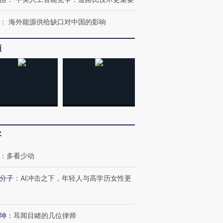
：
海外能源供给缺口对中国的影响
频
客
：
多看少动
分子
：
AI冲击之下，年轻人与高学历女性更
坤
：
耳闻目睹的几位律师