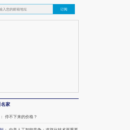
订阅
OX的吸金
马航飞行员跨国走私7万
视线｜被称为“蟑螂”的印
让中产们甘
粒摇头丸 尿检体内含3种
度Z世代 用街头抗争将教
秘鲁纳斯
”？
毒品
育部长拱下台
13人遇难
最热百城独占
视线｜不考竞赛的王虹、
何熬过48°C
38岁梅西上演帽子戏法
围棋失利的邓煜 两位菲尔
习近平抵
阿根廷3-0阿尔及利亚
兹奖得主的“非天才”拼图
再访朝鲜
新名家
：
停不下来的价格？
恒
：
中美人工智能竞争：道路比技术更重要