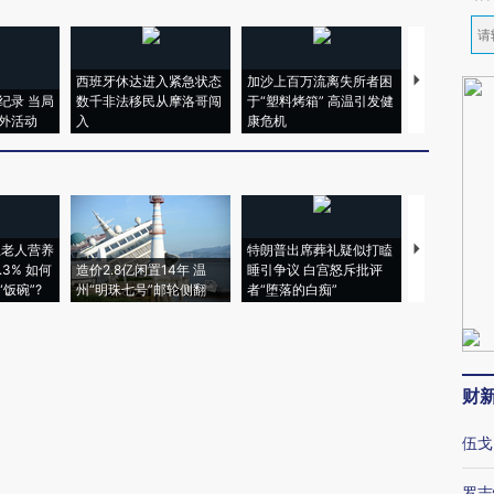
西班牙休达进入紧急状态
加沙上百万流离失所者困
视线｜HYR
纪录 当局
数千非法移民从摩洛哥闯
于“塑料烤箱” 高温引发健
术：是什么
外活动
入
康危机
心“花钱找虐
上老人营养
特朗普出席葬礼疑似打瞌
视线｜全球
3% 如何
造价2.8亿闲置14年 温
睡引争议 白宫怒斥批评
97个 印度如
饭碗”?
州“明珠七号”邮轮侧翻
者“堕落的白痴”
的夏天
财
伍戈
罗志