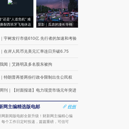
侵”还是“人道危机” 难
撕裂西班牙飞地休达
显影｜瓜农的漫长等待
｜
宇树发行市值610亿 先行者的加速和考验
｜
在岸人民币兑美元汇率连日升破6.75
我闻
｜
艾路明及多名股东被拘
｜
特朗普再签两份行政令限制出生公民权
周刊
｜
【封面报道】电力现货市场元年突进
新网主编精选版电邮
样例
新网新闻版电邮全新升级！财新网主编精心编
，每个工作日定时投递，篇篇重磅，可信可
。