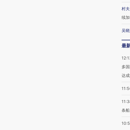
村夫
续加
吴晓
最
12:1
多国
达成
11:5
11:3
条船
10: