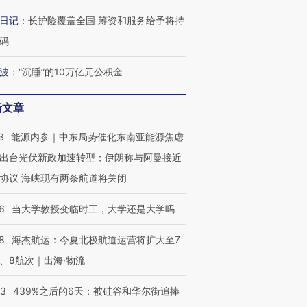
日记
：
长护险覆盖全国 筹资和服务给予将持
码
波
：
“沉睡”的10万亿元公积金
新文章
3
能源内参｜中东局势催化东南亚能源焦虑
出台光伏新政加速转型；伊朗称与阿曼接近
协议 海峡现有两条航道将关闭
6
当大学教授变临时工，大学还是大学吗
8
海杰航运：今夏北极航道运营将扩大至7
、8航次｜出海·物流
53
439%之后的6天：被硅谷和华尔街追捧