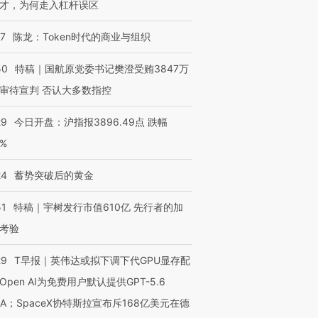
才，为何走入杠杆误区
07
陈龙：Token时代的商业与组织
50
特稿｜国航原党委书记樊澄受贿3847万
审待宣判 否认大多数指控
29
今日开盘：沪指报3896.49点 跌幅
0%
24
蓄势突破后的黄金
51
特稿｜宇树发行市值610亿 先行者的加
考验
29
T早报｜英伟达或拟下调下代GPU显存配
Open AI为免费用户默认提供GPT-5.6
NA；SpaceX协特斯拉宣布斥168亿美元在德