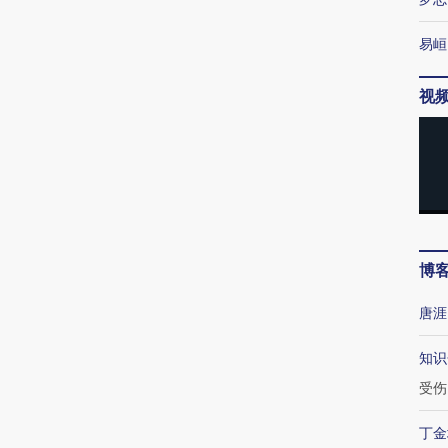
易峘
视
博
唐涯
知识
受伤
丁金