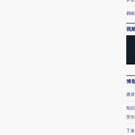
易峘
视
博
唐涯
知识
受伤
丁金