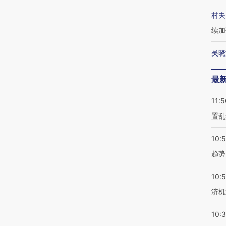
村夫
续加
吴晓
最
11:5
置乱
10:
趋势
10:
济机
10: