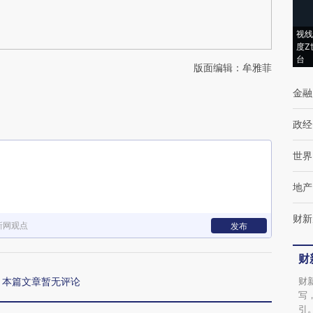
视线
度Z
台
版面编辑：牟雅菲
金融
政经
世界
地产
财新
新网观点
发布
财
本篇文章暂无评论
财
写
引