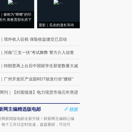
｜被称为“蟑螂”的印
世代 将教育部长拱下
显影｜瓜农的漫长等待
｜
境外收入征税 保险收益缴交已启动
｜
河南“三支一扶”考试舞弊 警方介入侦查
｜
特朗普再上台后中国留学生获签数量大减
｜
广州开发区产业园REIT较发行价“腰斩”
周刊
｜
【封面报道】电力现货市场元年突进
新网主编精选版电邮
样例
新网新闻版电邮全新升级！财新网主编精心编
，每个工作日定时投递，篇篇重磅，可信可
。