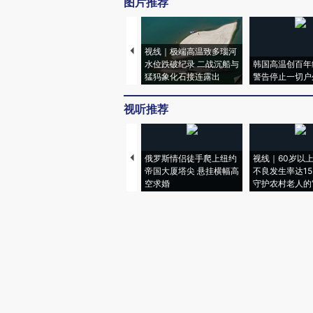
图片推荐
视线｜极端高温致多瑙河
水位跌破纪录 二战沉船与
韩国高温创百年
猛犸象化石接连露出
警告停止一切户
视听推荐
俄罗斯情侣徒手爬上纽约
视线｜60岁以
帝国大厦塔尖 悬挂横幅高
不良发生率达15.
空求婚
守护农村老人的“