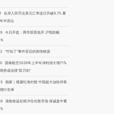
1
在岸人民币兑美元汇率连日升破6.75 重
年半高位
29
今日开盘：两市双双低开 沪指跌幅
6%
13
“竹知了”事件背后的舆情根源
10
国泰航空2026年上半年净利润大增71%
局势成业绩“双刃剑”
45
独家｜规避红海封锁 中国超大油轮停靠
绕行非洲
36
港险收益征税冲击伦敦市场 保诚盘中重
3%