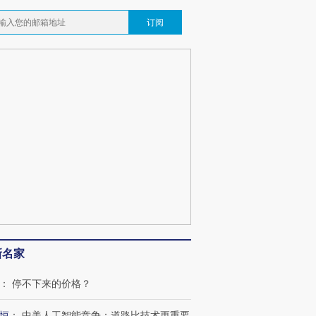
订阅
跨国走私7万
视线｜HY
检体内含3种
泽连斯基密集出访美英 索
秘鲁纳斯卡观光飞机坠毁
术：是什
要防空导弹“救急”
13人遇难
心“花钱找
最热百城独占
视线｜不考竞赛的王虹、
何熬过48°C
38岁梅西上演帽子戏法
围棋失利的邓煜 两位菲尔
习近平抵
阿根廷3-0阿尔及利亚
兹奖得主的“非天才”拼图
再访朝鲜
新名家
：
停不下来的价格？
恒
：
中美人工智能竞争：道路比技术更重要