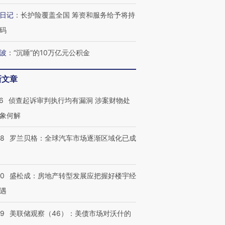
日记
：
长护险覆盖全国 筹资和服务给予将持
码
波
：
“沉睡”的10万亿元公积金
新文章
6
侦查起诉审判执行均有漏洞 涉案财物处
象何解
58
罗兰贝格：全球汽车市场逐渐区域化已成
50
盛松成：房地产转型发展应把握好楼宇经
遇
39
美联储观察（46）：美债市场对沃什的