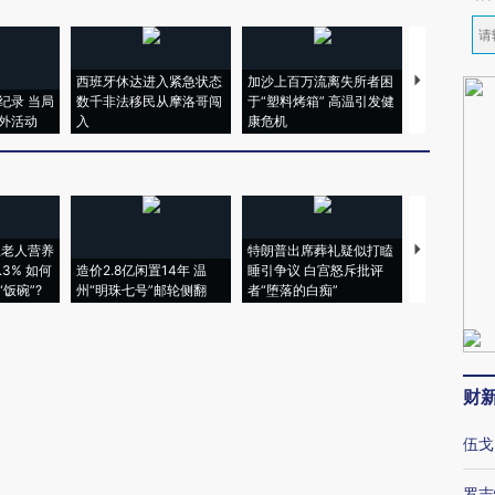
西班牙休达进入紧急状态
加沙上百万流离失所者困
马航飞行员
纪录 当局
数千非法移民从摩洛哥闯
于“塑料烤箱” 高温引发健
粒摇头丸 尿
外活动
入
康危机
毒品
上老人营养
特朗普出席葬礼疑似打瞌
视线｜全球
3% 如何
造价2.8亿闲置14年 温
睡引争议 白宫怒斥批评
97个 印度如
饭碗”?
州“明珠七号”邮轮侧翻
者“堕落的白痴”
的夏天
财
伍戈
罗志