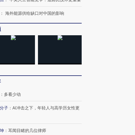
：
海外能源供给缺口对中国的影响
频
客
：
多看少动
分子
：
AI冲击之下，年轻人与高学历女性更
坤
：
耳闻目睹的几位律师