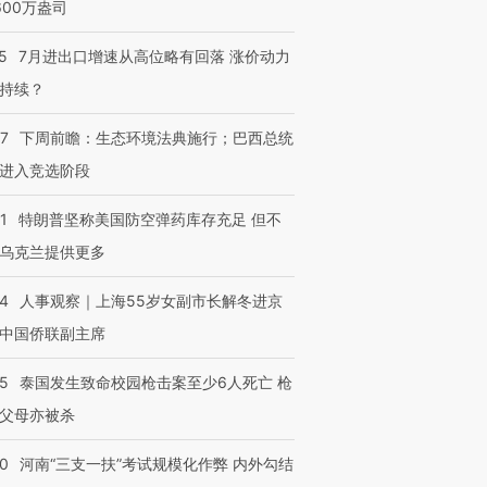
600万盎司
5
7月进出口增速从高位略有回落 涨价动力
持续？
07
下周前瞻：生态环境法典施行；巴西总统
进入竞选阶段
1
特朗普坚称美国防空弹药库存充足 但不
乌克兰提供更多
24
人事观察｜上海55岁女副市长解冬进京
中国侨联副主席
45
泰国发生致命校园枪击案至少6人死亡 枪
父母亦被杀
40
河南“三支一扶”考试规模化作弊 内外勾结