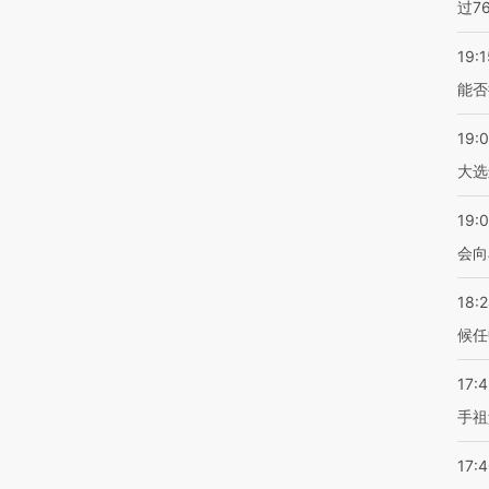
过7
19:1
能否
19:
大选
19:0
会向
18:
候任
17:
手祖
17: