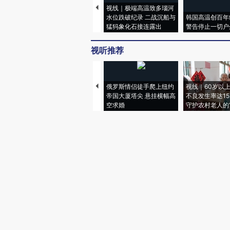
视线｜极端高温致多瑙河
水位跌破纪录 二战沉船与
韩国高温创百年
猛犸象化石接连露出
警告停止一切户
视听推荐
俄罗斯情侣徒手爬上纽约
视线｜60岁以
帝国大厦塔尖 悬挂横幅高
不良发生率达15.
空求婚
守护农村老人的“