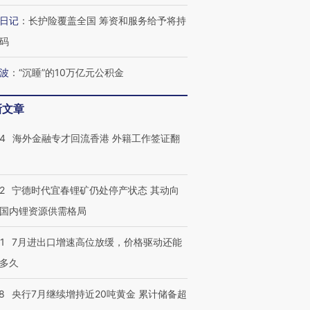
日记
：
长护险覆盖全国 筹资和服务给予将持
码
波
：
“沉睡”的10万亿元公积金
新文章
14
海外金融专才回流香港 外籍工作签证翻
2
宁德时代宜春锂矿仍处停产状态 其动向
国内锂资源供需格局
1
7月进出口增速高位放缓，价格驱动还能
多久
8
央行7月继续增持近20吨黄金 累计储备超