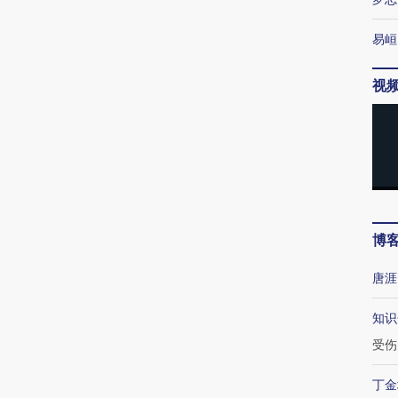
易峘
视
博
唐涯
知识
受伤
丁金