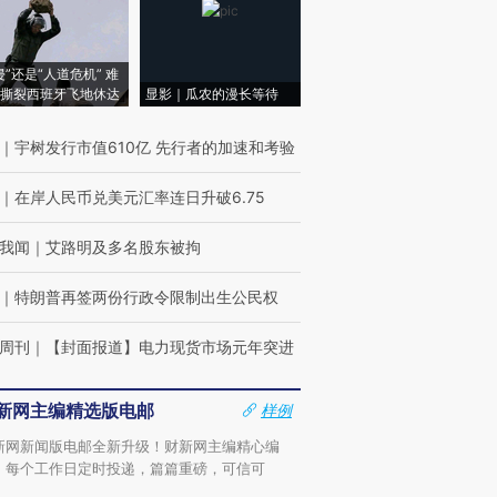
侵”还是“人道危机” 难
撕裂西班牙飞地休达
显影｜瓜农的漫长等待
｜
宇树发行市值610亿 先行者的加速和考验
｜
在岸人民币兑美元汇率连日升破6.75
我闻
｜
艾路明及多名股东被拘
｜
特朗普再签两份行政令限制出生公民权
周刊
｜
【封面报道】电力现货市场元年突进
新网主编精选版电邮
样例
新网新闻版电邮全新升级！财新网主编精心编
，每个工作日定时投递，篇篇重磅，可信可
。