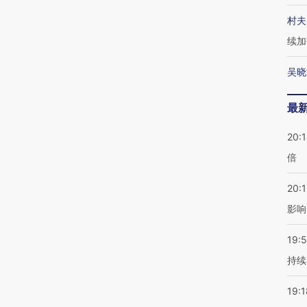
村夫
续加
吴晓
最
20:
倍
20:1
影响
19:5
持续
19:1