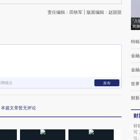
责任编辑：田铁军 | 版面编辑：赵甜甜
“入
民潮
特稿
金融
金融
新网观点
发布
世界
财新
本篇文章暂无评论
财
财
写
引