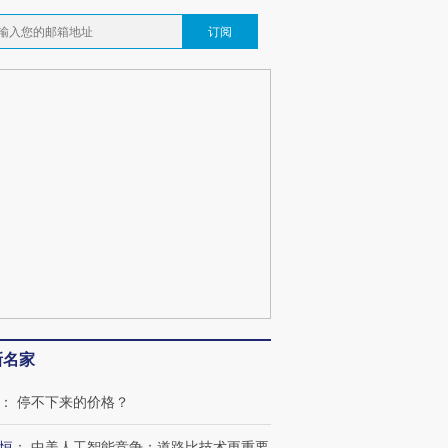
跨国走私7万
视线｜被称为“蟑螂”的印
视线｜“入侵”还是“人道危
订阅
检体内含3种
度Z世代 用街头抗争将教
机”？难民潮撕裂西班牙
秘鲁纳斯
育部长拱下台
飞地休达
13人遇难
最热百城独占
视线｜不考竞赛的王虹、
何熬过48°C
38岁梅西上演帽子戏法
围棋失利的邓煜 两位菲尔
韩国高温
阿根廷3-0阿尔及利亚
兹奖得主的“非天才”拼图
警告停止
新名家
：
停不下来的价格？
恒
：
中美人工智能竞争：道路比技术更重要