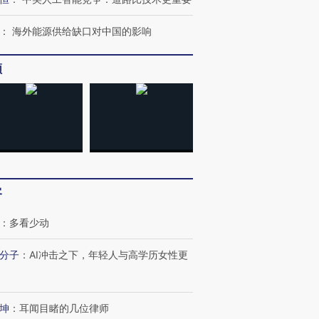
：
海外能源供给缺口对中国的影响
频
客
：
多看少动
分子
：
AI冲击之下，年轻人与高学历女性更
坤
：
耳闻目睹的几位律师