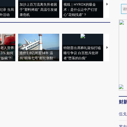
加沙上百万流离失所者困
视线｜HYROX的吸金
马航飞行员
纪录 当局
于“塑料烤箱” 高温引发健
术：是什么让中产们甘
粒摇头丸 尿
外活动
康危机
心“花钱找虐”？
毒品
上老人营养
特朗普出席葬礼疑似打瞌
视线｜全球
3% 如何
造价2.8亿闲置14年 温
睡引争议 白宫怒斥批评
97个 印度如
饭碗”?
州“明珠七号”邮轮侧翻
者“堕落的白痴”
的夏天
财
伍戈
罗志