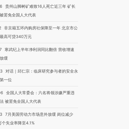
36
贵州山脚树矿难致16人死亡近三年 矿长
被罢免全国人大代表
2
非京籍五环内购房社保降至一年 北京市公
最高可贷340万元
7
寒武纪上半年净利润同比翻倍 营收增速
放缓
53
对话｜邱仁宗：临床研究参与者的安全永
第一位
06
全国人大常委会：六名将领涉嫌严重违
法 被罢免全国人大代表
43
7月美国劳动力市场意外放缓 岗位减少
3万个失业率降至4.1%