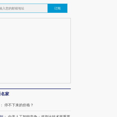
订阅
跨国走私7万
视线｜被称为“蟑螂”的印
视线｜“入侵”还是“人道危
检体内含3种
度Z世代 用街头抗争将教
机”？难民潮撕裂西班牙
秘鲁纳斯
育部长拱下台
飞地休达
13人遇难
葬礼疑似打瞌
视线｜极端高温致多瑙河
视线｜不
宫怒斥批评
38岁梅西上演帽子戏法
水位跌破纪录 二战沉船与
围棋失利
痴”
阿根廷3-0阿尔及利亚
猛犸象化石接连露出
兹奖得主
新名家
：
停不下来的价格？
恒
：
中美人工智能竞争：道路比技术更重要