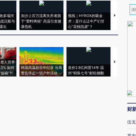
致多瑙河
加沙上百万流离失所者困
视线｜HYROX的吸金
马航飞行员
二战沉船与
于“塑料烤箱” 高温引发健
术：是什么让中产们甘
粒摇头丸 尿
露出
康危机
心“花钱找虐”？
毒品
上老人营养
特朗普出席
3% 如何
韩国高温创百年纪录 当局
造价2.8亿闲置14年 温
睡引争议 白
饭碗”?
警告停止一切户外活动
州“明珠七号”邮轮侧翻
者“堕落的白
财
伍戈
罗志