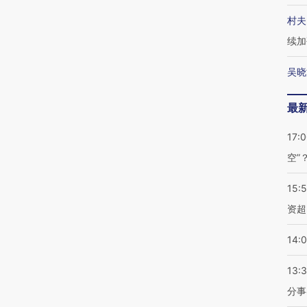
村夫
续加
吴晓
最
17:
空”
15:
资超
14:
13:
分事