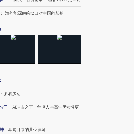
：
海外能源供给缺口对中国的影响
频
客
：
多看少动
分子
：
AI冲击之下，年轻人与高学历女性更
坤
：
耳闻目睹的几位律师