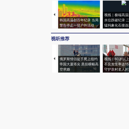
视线｜极端高温
韩国高温创百年纪录 当局
水位跌破纪录 
警告停止一切户外活动
猛犸象化石接连
视听推荐
俄罗斯情侣徒手爬上纽约
视线｜60岁以
帝国大厦塔尖 悬挂横幅高
不良发生率达15.
空求婚
守护农村老人的“