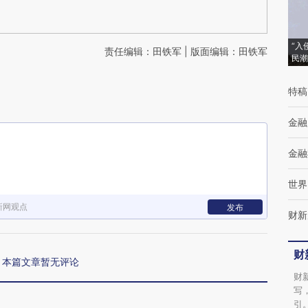
“入
责任编辑：田铁军 | 版面编辑：田铁军
民潮
特稿
金融
金融
世界
新网观点
发布
财新
财
本篇文章暂无评论
财
写
引