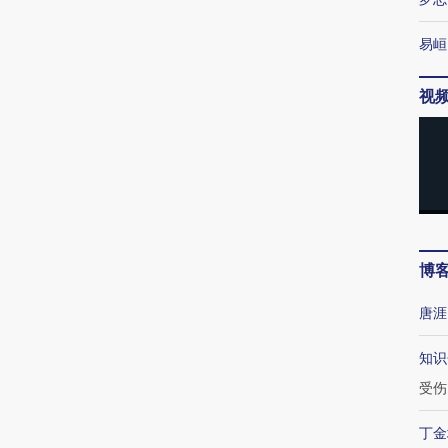
易峘
视
博
唐涯
知识
受伤
丁金