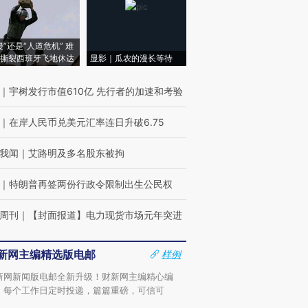
侵”还是“人道危机” 难
撕裂西班牙飞地休达
显影｜瓜农的漫长等待
｜
宇树发行市值610亿 先行者的加速和考验
｜
在岸人民币兑美元汇率连日升破6.75
我闻
｜
艾路明及多名股东被拘
｜
特朗普再签两份行政令限制出生公民权
周刊
｜
【封面报道】电力现货市场元年突进
新网主编精选版电邮
样例
新网新闻版电邮全新升级！财新网主编精心编
，每个工作日定时投递，篇篇重磅，可信可
。