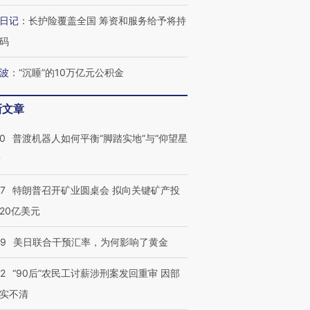
日记
：
长护险覆盖全国 筹资和服务给予将持
码
波
：
“沉睡”的10万亿元公积金
新文章
00
普渡机器人如何平衡“脚踏实地”与“仰望星
？
57
特朗普召开矿业圆桌会 拟向关键矿产投
20亿美元
09
美日联合干预汇率，为何影响了黄金
32
“90后”农民工讨薪涉刑案发回重审 因部
实不清