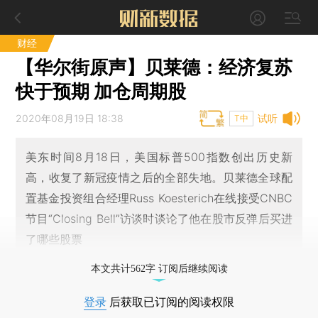
财经
【华尔街原声】贝莱德：经济复苏
快于预期 加仓周期股
2020年08月19日 18:38
试听
T中
美东时间8月18日，美国标普500指数创出历史新
高，收复了新冠疫情之后的全部失地。贝莱德全球配
置基金投资组合经理Russ Koesterich在线接受CNBC
节目“Closing Bell”访谈时谈论了他在股市反弹后买进
了哪些股票
本文共计562字 订阅后继续阅读
登录
后获取已订阅的阅读权限