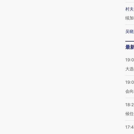
村夫
续加
吴晓
最
19:
大选
19:0
会向
18:
候任
17: