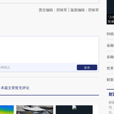
责任编辑：田铁军 | 版面编辑：田铁军
“入
民潮
特稿
金融
金融
新网观点
发布
世界
财新
本篇文章暂无评论
财
财
写
引