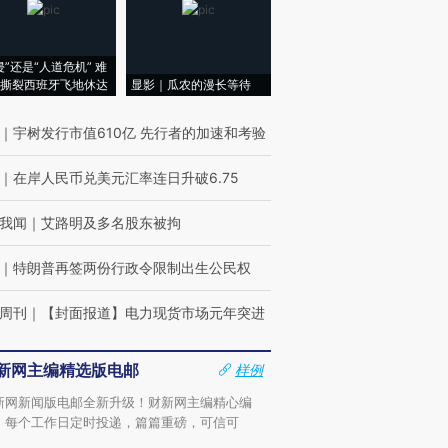
侵”还是“人道危机” 难
撕裂西班牙飞地休达
显影｜瓜农的漫长等待
｜
宇树发行市值610亿 先行者的加速和考验
｜
在岸人民币兑美元汇率连日升破6.75
我闻
｜
艾路明及多名股东被拘
｜
特朗普再签两份行政令限制出生公民权
周刊
｜
【封面报道】电力现货市场元年突进
新网主编精选版电邮
样例
新网新闻版电邮全新升级！财新网主编精心编
，每个工作日定时投递，篇篇重磅，可信可
。