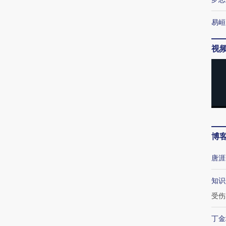
易峘
视
博
唐涯
知识
受伤
丁金