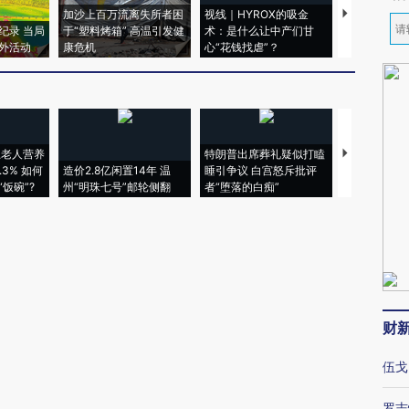
加沙上百万流离失所者困
视线｜HYROX的吸金
马航飞行员
纪录 当局
于“塑料烤箱” 高温引发健
术：是什么让中产们甘
粒摇头丸 尿
外活动
康危机
心“花钱找虐”？
毒品
上老人营养
特朗普出席葬礼疑似打瞌
视线｜全球
3% 如何
造价2.8亿闲置14年 温
睡引争议 白宫怒斥批评
97个 印度如
饭碗”?
州“明珠七号”邮轮侧翻
者“堕落的白痴”
的夏天
财
伍戈
罗志