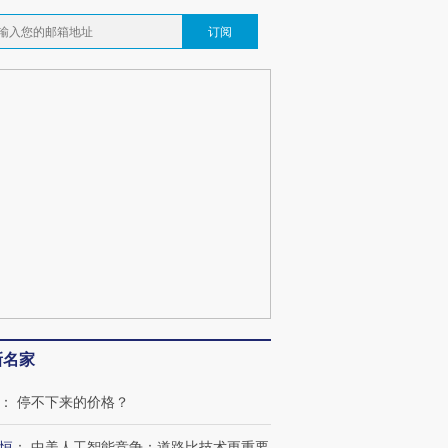
跨国走私7万
视线｜被称为“蟑螂”的印
视线｜“入侵”还是“人道危
订阅
检体内含3种
度Z世代 用街头抗争将教
机”？难民潮撕裂西班牙
秘鲁纳斯
育部长拱下台
飞地休达
13人遇难
最热百城独占
视线｜不考竞赛的王虹、
视线｜极
何熬过48°C
38岁梅西上演帽子戏法
围棋失利的邓煜 两位菲尔
水位跌破
阿根廷3-0阿尔及利亚
兹奖得主的“非天才”拼图
猛犸象化
新名家
：
停不下来的价格？
恒
：
中美人工智能竞争：道路比技术更重要