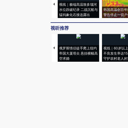
视线｜极端高温致多瑙河
水位跌破纪录 二战沉船与
韩国高温创百年
猛犸象化石接连露出
警告停止一切户
视听推荐
俄罗斯情侣徒手爬上纽约
视线｜60岁以
帝国大厦塔尖 悬挂横幅高
不良发生率达15.
空求婚
守护农村老人的“