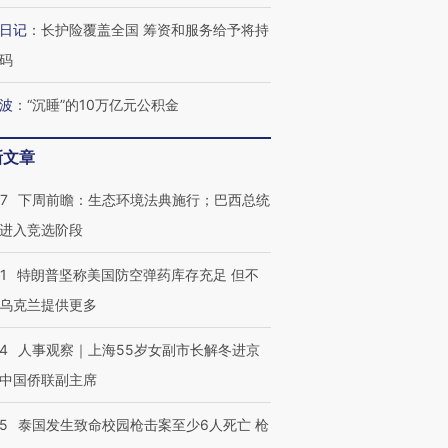
日记
：
长护险覆盖全国 筹资和服务给予将持
码
波
：
“沉睡”的10万亿元公积金
新文章
07
下周前瞻：生态环境法典施行；巴西总统
进入竞选阶段
1
特朗普坚称美国防空弹药库存充足 但不
乌克兰提供更多
24
人事观察｜上海55岁女副市长解冬进京
中国侨联副主席
45
泰国发生致命校园枪击案至少6人死亡 枪