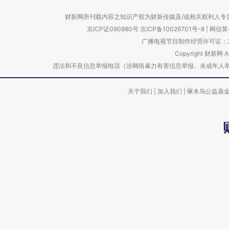
财新网所刊载内容之知识产权为财新传媒及/或相关权利人专
京ICP证090880号
京ICP备10026701号-8
|
网信算备
广播电视节目制作经营许可证：京
Copyright 财新网 
违法和不良信息举报电话（涉网络暴力有害信息举报、未成年人举报、谣言信息）
关于我们
|
加入我们
|
啄木鸟公益基