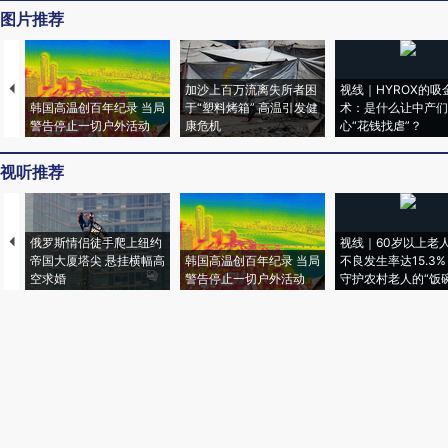
图片推荐
加沙上百万流离失所者困
视线｜HYROX的吸
韩国高温创百年纪录 当局
于“塑料烤箱” 高温引发健
术：是什么让中产们
警告停止一切户外活动
康危机
心“花钱找虐”？
视听推荐
俄罗斯情侣徒手爬上纽约
视线｜60岁以上老
帝国大厦塔尖 悬挂横幅高
韩国高温创百年纪录 当局
不良发生率达15.3%
空求婚
警告停止一切户外活动
守护农村老人的“饭碗