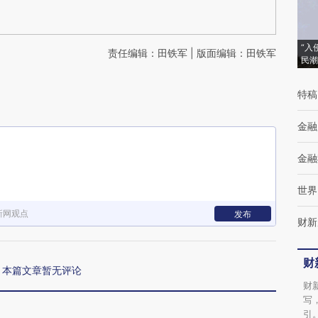
“入
责任编辑：田铁军 | 版面编辑：田铁军
民潮
特稿
金融
金融
世界
新网观点
发布
财新
财
本篇文章暂无评论
财
写
引