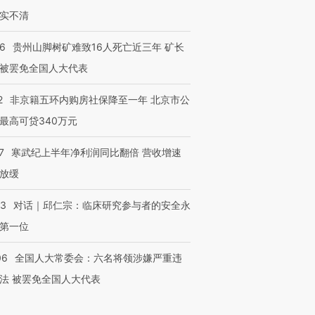
实不清
36
贵州山脚树矿难致16人死亡近三年 矿长
被罢免全国人大代表
2
非京籍五环内购房社保降至一年 北京市公
最高可贷340万元
7
寒武纪上半年净利润同比翻倍 营收增速
放缓
53
对话｜邱仁宗：临床研究参与者的安全永
第一位
06
全国人大常委会：六名将领涉嫌严重违
法 被罢免全国人大代表