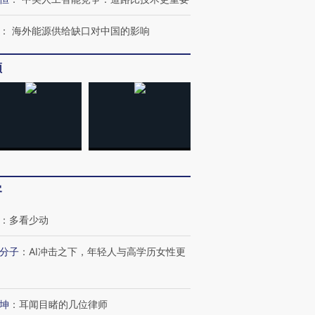
：
海外能源供给缺口对中国的影响
频
客
：
多看少动
分子
：
AI冲击之下，年轻人与高学历女性更
坤
：
耳闻目睹的几位律师