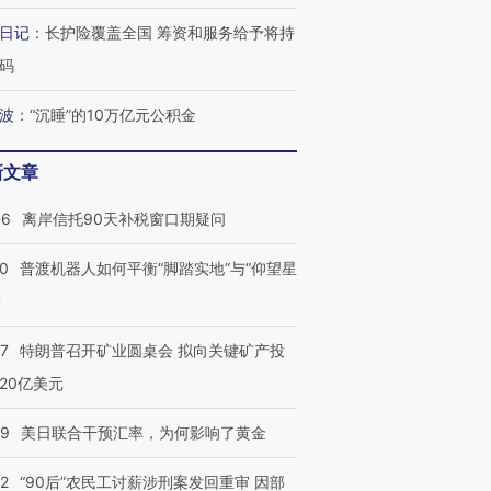
日记
：
长护险覆盖全国 筹资和服务给予将持
码
波
：
“沉睡”的10万亿元公积金
新文章
46
离岸信托90天补税窗口期疑问
00
普渡机器人如何平衡“脚踏实地”与“仰望星
？
57
特朗普召开矿业圆桌会 拟向关键矿产投
20亿美元
09
美日联合干预汇率，为何影响了黄金
32
“90后”农民工讨薪涉刑案发回重审 因部