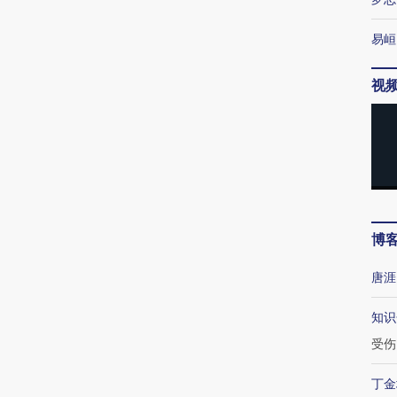
易峘
视
博
唐涯
知识
受伤
丁金