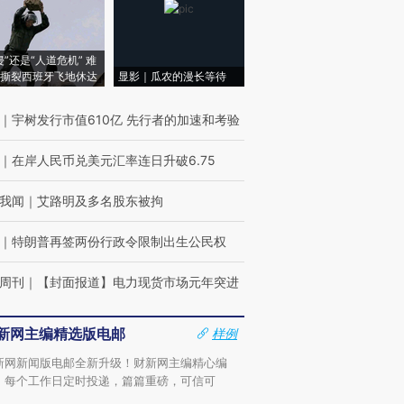
侵”还是“人道危机” 难
撕裂西班牙飞地休达
显影｜瓜农的漫长等待
｜
宇树发行市值610亿 先行者的加速和考验
｜
在岸人民币兑美元汇率连日升破6.75
我闻
｜
艾路明及多名股东被拘
｜
特朗普再签两份行政令限制出生公民权
周刊
｜
【封面报道】电力现货市场元年突进
新网主编精选版电邮
样例
新网新闻版电邮全新升级！财新网主编精心编
，每个工作日定时投递，篇篇重磅，可信可
。