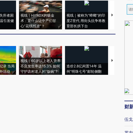
失所者困
视线｜HYROX的吸金
视线｜被称为“蟑螂”的印
视线｜“入侵
高温引发健
术：是什么让中产们甘
度Z世代 用街头抗争将教
机”？难民潮
心“花钱找虐”？
育部长拱下台
飞地休达
视线｜60岁以上老人营养
特朗普出席
纪录 当局
不良发生率达15.3% 如何
造价2.8亿闲置14年 温
睡引争议 白
外活动
守护农村老人的“饭碗”?
州“明珠七号”邮轮侧翻
者“堕落的白
财
伍戈
罗志