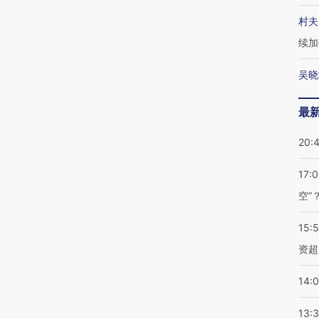
村夫
续加
吴晓
最
20:
17:
空”
15:
资超
14:
13: