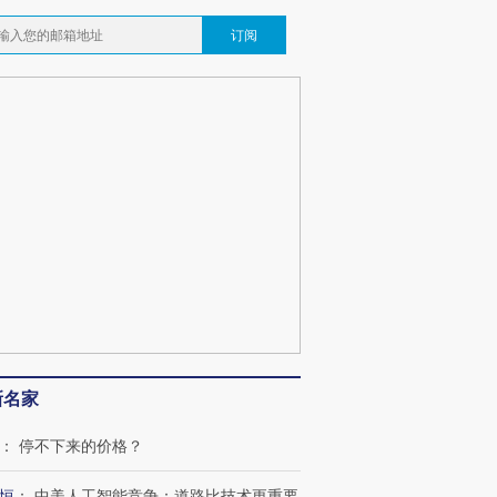
订阅
”还是“人道危
湖北宜昌局部短时降雨
哈尔滨遭遇短时极端强降
撕裂西班牙
128毫米 紧急转移近
雨 3小时累计雨量超80毫
秘鲁纳斯
4000人
米
13人遇难
葬礼疑似打瞌
视线｜极端高温致多瑙河
视线｜不
宫怒斥批评
38岁梅西上演帽子戏法
水位跌破纪录 二战沉船与
围棋失利
痴”
阿根廷3-0阿尔及利亚
猛犸象化石接连露出
兹奖得主
新名家
：
停不下来的价格？
恒
：
中美人工智能竞争：道路比技术更重要