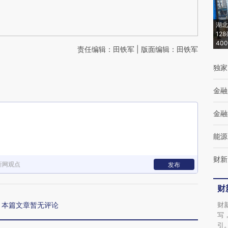
湖北
12
40
责任编辑：田铁军 | 版面编辑：田铁军
独家
金融
金融
能源
财新
新网观点
发布
财
本篇文章暂无评论
财
写
引