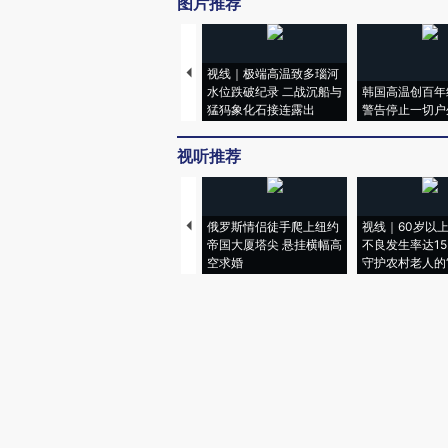
图片推荐
视线｜极端高温致多瑙河
水位跌破纪录 二战沉船与
韩国高温创百年
猛犸象化石接连露出
警告停止一切户
视听推荐
俄罗斯情侣徒手爬上纽约
视线｜60岁以
帝国大厦塔尖 悬挂横幅高
不良发生率达15.
空求婚
守护农村老人的“