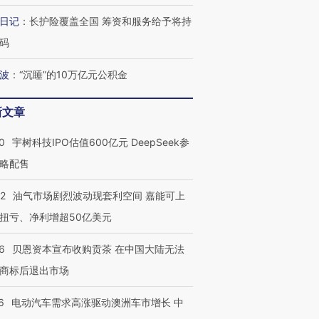
日记
：
长护险覆盖全国 筹资和服务给予将持
码
波
：
“沉睡”的10万亿元公积金
新文章
0
宇树科技IPO估值600亿元 DeepSeek参
略配售
22
油气市场剧烈波动现套利空间 嘉能可上
扭亏、净利增超50亿美元
6
贝恩资本宣布收购贡茶 在中国大陆无法
商标后退出市场
6
电动汽车需求高涨驱动澳洲车市增长 中