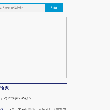
订阅
OX的吸金
马航飞行员跨国走私7万
视线｜被称为“蟑螂”的印
让中产们甘
粒摇头丸 尿检体内含3种
度Z世代 用街头抗争将教
秘鲁纳斯
”？
毒品
育部长拱下台
13人遇难
最热百城独占
视线｜不考竞赛的王虹、
何熬过48°C
38岁梅西上演帽子戏法
围棋失利的邓煜 两位菲尔
习近平抵
阿根廷3-0阿尔及利亚
兹奖得主的“非天才”拼图
再访朝鲜
新名家
：
停不下来的价格？
恒
：
中美人工智能竞争：道路比技术更重要