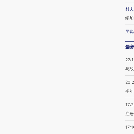
村夫
续加
吴晓
最
22:1
与战
20:
半年
17:2
注册
17:1