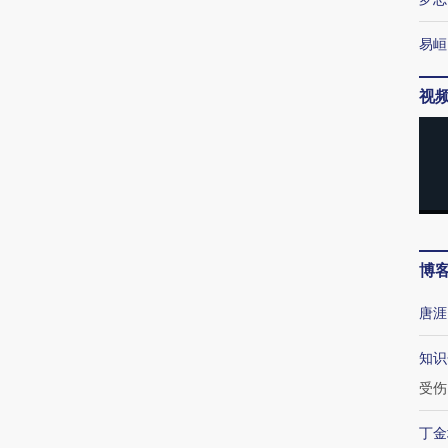
易峘
视
博
唐涯
知识
受伤
丁金