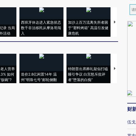
西班牙休达进入紧急状态
加沙上百万流离失所者困
视线｜HYR
纪录 当局
数千非法移民从摩洛哥闯
于“塑料烤箱” 高温引发健
术：是什么
外活动
入
康危机
心“花钱找虐
上老人营养
特朗普出席葬礼疑似打瞌
视线｜全球
3% 如何
造价2.8亿闲置14年 温
睡引争议 白宫怒斥批评
97个 印度如
饭碗”?
州“明珠七号”邮轮侧翻
者“堕落的白痴”
的夏天
财
伍戈
罗志