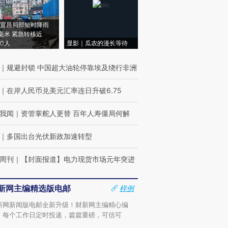
宜昌局部短时降雨
8毫米 紧急转移近
00人
显影｜瓜农的漫长等待
｜
规避封锁 中国超大油轮停靠埃及绕行非洲
｜
在岸人民币兑美元汇率连日升破6.75
我闻
｜
资管掌舵人更替 百年人寿僵局何解
｜
多国出台光伏新政加速转型
周刊
｜
【封面报道】电力现货市场元年突进
新网主编精选版电邮
样例
新网新闻版电邮全新升级！财新网主编精心编
，每个工作日定时投递，篇篇重磅，可信可
。