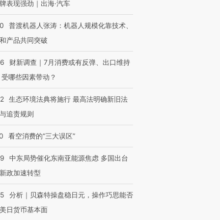
牌表现强劲｜出海·汽车
00
普渡机器人张涛：机器人规模化靠技术、
和产品共同突破
56
财新调查｜7月消费或有反弹、出口维持
 受哪些因素带动？
42
生态环境法典将施行 最高法明确新旧法
与追责规则
0
看空消费的“三大误区”
59
中东局势催化东南亚能源焦虑 多国出台
新政加速转型
05
分析｜贝森特操盘稳日元，操作巧思能否
美日货币基本面