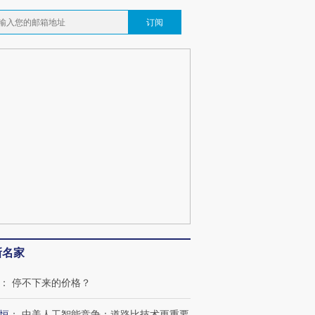
订阅
跨国走私7万
视线｜被称为“蟑螂”的印
视线｜“入侵”还是“人道危
检体内含3种
度Z世代 用街头抗争将教
机”？难民潮撕裂西班牙
秘鲁纳斯
育部长拱下台
飞地休达
13人遇难
视线｜全球最热百城独占
视线｜不
年纪录 当局
97个 印度如何熬过48°C
38岁梅西上演帽子戏法
围棋失利
切户外活动
的夏天
阿根廷3-0阿尔及利亚
兹奖得主
新名家
：
停不下来的价格？
恒
：
中美人工智能竞争：道路比技术更重要