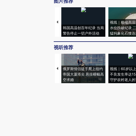
图片推荐
视线｜极端高温
韩国高温创百年纪录 当局
水位跌破纪录 
警告停止一切户外活动
猛犸象化石接连
视听推荐
俄罗斯情侣徒手爬上纽约
视线｜60岁以
帝国大厦塔尖 悬挂横幅高
不良发生率达15.
空求婚
守护农村老人的“