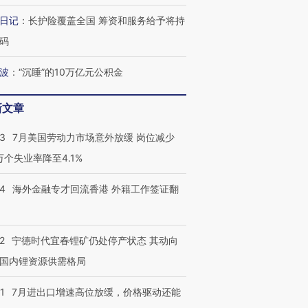
日记
：
长护险覆盖全国 筹资和服务给予将持
码
波
：
“沉睡”的10万亿元公积金
新文章
43
7月美国劳动力市场意外放缓 岗位减少
3万个失业率降至4.1%
14
海外金融专才回流香港 外籍工作签证翻
2
宁德时代宜春锂矿仍处停产状态 其动向
国内锂资源供需格局
1
7月进出口增速高位放缓，价格驱动还能