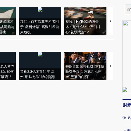
致多瑙河
加沙上百万流离失所者困
视线｜HYROX的吸金
马航飞行员
二战沉船与
于“塑料烤箱” 高温引发健
术：是什么让中产们甘
粒摇头丸 尿
露出
康危机
心“花钱找虐”？
毒品
上老人营养
特朗普出席葬礼疑似打瞌
3% 如何
造价2.8亿闲置14年 温
睡引争议 白宫怒斥批评
韩国高温创百
饭碗”?
州“明珠七号”邮轮侧翻
者“堕落的白痴”
警告停止一
财
伍戈
罗志