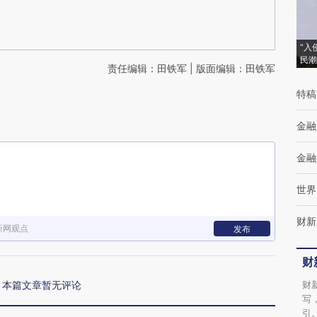
“入
民潮
责任编辑：田铁军 | 版面编辑：田铁军
特稿
金融
金融
世界
财新
新网观点
发布
财
本篇文章暂无评论
财
写
引