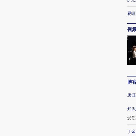
易峘
视
博
唐涯
知识
受伤
丁金