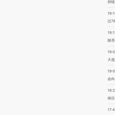
持续
19:1
过7
19:1
能否
19:
大选
19:0
会向
18:
候任
17: