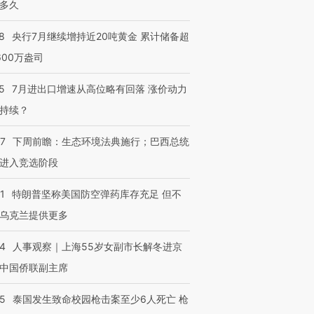
多久
8
央行7月继续增持近20吨黄金 累计储备超
600万盎司
5
7月进出口增速从高位略有回落 涨价动力
持续？
07
下周前瞻：生态环境法典施行；巴西总统
进入竞选阶段
1
特朗普坚称美国防空弹药库存充足 但不
乌克兰提供更多
24
人事观察｜上海55岁女副市长解冬进京
中国侨联副主席
45
泰国发生致命校园枪击案至少6人死亡 枪