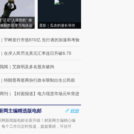
侵”还是“人道危机” 难
撕裂西班牙飞地休达
显影｜瓜农的漫长等待
｜
宇树发行市值610亿 先行者的加速和考验
｜
在岸人民币兑美元汇率连日升破6.75
我闻
｜
艾路明及多名股东被拘
｜
特朗普再签两份行政令限制出生公民权
周刊
｜
【封面报道】电力现货市场元年突进
新网主编精选版电邮
样例
新网新闻版电邮全新升级！财新网主编精心编
，每个工作日定时投递，篇篇重磅，可信可
。