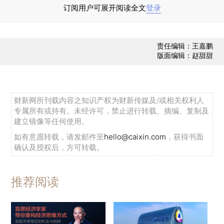
订阅用户可展开阅读全文
登录
责任编辑：王嘉鹏
版面编辑：赵甜甜
自2月26日首次公布境外输入确诊病例以来，
国内累计报告境外输入确诊病例2742例（或有部分
历史病例重新归入境外输入确诊病例），累计治愈
财新网所刊载内容之知识产权为财新传媒及/或相关权利人
出院病例2569例，无死亡病例。截至9月20日，境
专属所有或持有。未经许可，禁止进行转载、摘编、复制及
建立镜像等任何使用。
外输入病例主要集中于上海、广东、黑龙江、内蒙
如有意愿转载，请发邮件至
hello@caixin.com
，获得书面
古、北京5省市，五地分别累计报告境外输入确诊
确认及授权后，方可转载。
病例632例、404例、387例、186例、176例，占
全国境外输入病例总数的65.1%，是防范境外输入
推荐阅读
风险的重点地区。