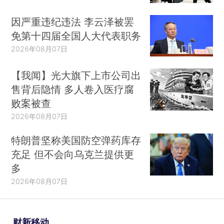
因严重违纪违法 李云泽被罢
免第十四届全国人大代表职务
2026年08月07日
【我闻】光大旗下上市公司出
售背后隐情 多人卷入医疗腐
败案被查
2026年08月07日
特朗普坚称美国防空弹药库存
充足 但不会向乌克兰提供更
多
5月以来，国内累计报告确诊病例2418例，其
2026年08月07日
中境外输入1072例，本土病例1346例。本土确诊
病例中，新疆（含兵团）827例，北京市339例，
辽宁省99例，吉林省45例，河北省21例，湖北省7
财新移动