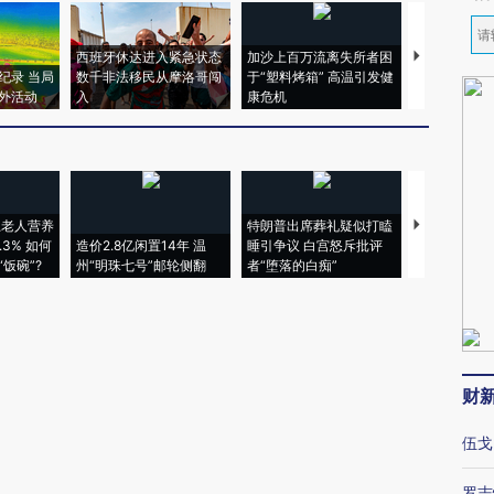
西班牙休达进入紧急状态
加沙上百万流离失所者困
马航飞行员
纪录 当局
数千非法移民从摩洛哥闯
于“塑料烤箱” 高温引发健
粒摇头丸 尿
外活动
入
康危机
毒品
上老人营养
特朗普出席葬礼疑似打瞌
视线｜全球
3% 如何
造价2.8亿闲置14年 温
睡引争议 白宫怒斥批评
97个 印度如
饭碗”?
州“明珠七号”邮轮侧翻
者“堕落的白痴”
的夏天
财
伍戈
罗志