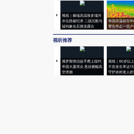
视线｜极端高温致多瑙河
水位跌破纪录 二战沉船与
韩国高温创百年
猛犸象化石接连露出
警告停止一切户
视听推荐
俄罗斯情侣徒手爬上纽约
视线｜60岁以
帝国大厦塔尖 悬挂横幅高
不良发生率达15.
空求婚
守护农村老人的“