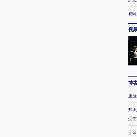
易峘
视
博
唐涯
知识
受伤
丁金