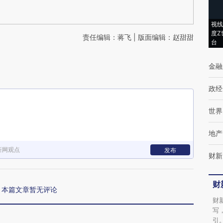
视线
度Z
责任编辑：蒋飞 | 版面编辑：赵甜甜
台
金融
政经
世界
地产
新网观点
发布
财新
财
本篇文章暂无评论
财
写
引