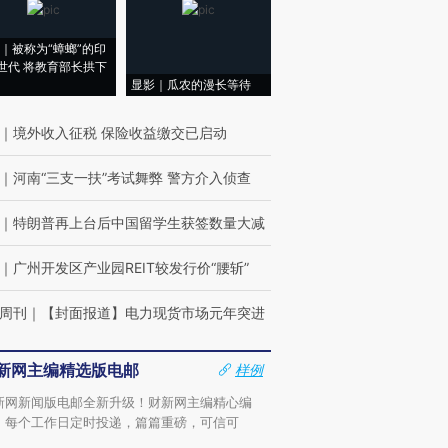
｜被称为“蟑螂”的印
世代 将教育部长拱下
显影｜瓜农的漫长等待
｜
境外收入征税 保险收益缴交已启动
｜
河南“三支一扶”考试舞弊 警方介入侦查
｜
特朗普再上台后中国留学生获签数量大减
｜
广州开发区产业园REIT较发行价“腰斩”
周刊
｜
【封面报道】电力现货市场元年突进
新网主编精选版电邮
样例
新网新闻版电邮全新升级！财新网主编精心编
，每个工作日定时投递，篇篇重磅，可信可
。