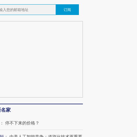
订阅
跨国走私7万
视线｜HY
检体内含3种
泽连斯基密集出访美英 索
秘鲁纳斯卡观光飞机坠毁
术：是什
要防空导弹“救急”
13人遇难
心“花钱找
最热百城独占
视线｜不考竞赛的王虹、
何熬过48°C
38岁梅西上演帽子戏法
围棋失利的邓煜 两位菲尔
习近平抵
阿根廷3-0阿尔及利亚
兹奖得主的“非天才”拼图
再访朝鲜
新名家
：
停不下来的价格？
恒
：
中美人工智能竞争：道路比技术更重要