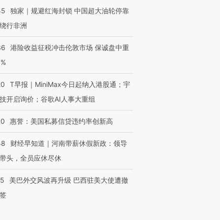
45
独家｜规避红海封锁 中国超大油轮停靠
绕行非洲
36
港险收益征税冲击伦敦市场 保诚盘中重
3%
20
T早报｜MiniMax今日起纳入港股通；宇
技开启询价；谷歌AI人事大重组
30
惠誉：美国私募信贷违约率创新高
48
财经早知道｜河南带薪休假新政：领导
带头，全员应休尽休
05
美巴外交风波再升级 巴西驻美大使遭撤
签