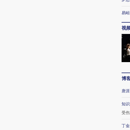
易峘
视
博
唐涯
知识
受伤
丁金