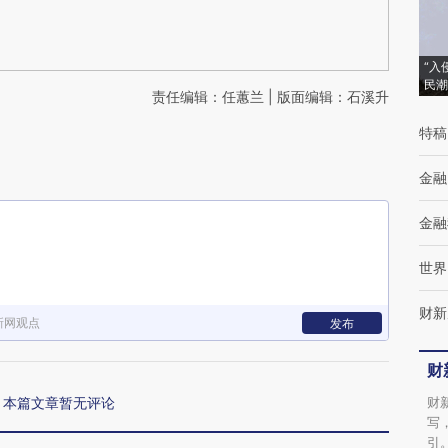
“入
民潮
责任编辑：任蕙兰 | 版面编辑：石溪升
特稿
金融
金融
世界
财新
新网观点
发布
财
本篇文章暂无评论
财
写
引