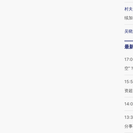
村夫
续加
吴晓
最
17:
空”
15:
资超
14:
13:
分事