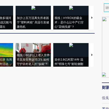
致多瑙河
加沙上百万流离失所者困
视线｜HYROX的吸金
马航飞行员
二战沉船与
于“塑料烤箱” 高温引发健
术：是什么让中产们甘
粒摇头丸 尿
露出
康危机
心“花钱找虐”？
毒品
视线｜60岁以上老人营养
特朗普出席
纪录 当局
不良发生率达15.3% 如何
造价2.8亿闲置14年 温
睡引争议 白
外活动
守护农村老人的“饭碗”?
州“明珠七号”邮轮侧翻
者“堕落的白
财
伍戈
罗志