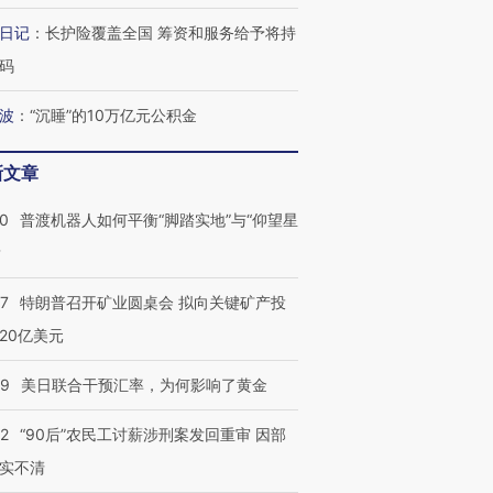
日记
：
长护险覆盖全国 筹资和服务给予将持
码
波
：
“沉睡”的10万亿元公积金
新文章
00
普渡机器人如何平衡“脚踏实地”与“仰望星
？
57
特朗普召开矿业圆桌会 拟向关键矿产投
20亿美元
09
美日联合干预汇率，为何影响了黄金
32
“90后”农民工讨薪涉刑案发回重审 因部
实不清