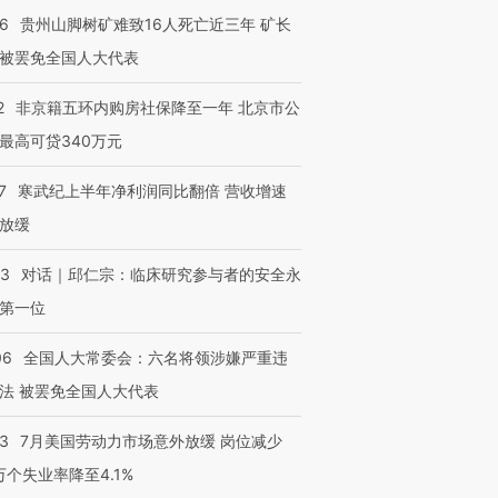
36
贵州山脚树矿难致16人死亡近三年 矿长
被罢免全国人大代表
2
非京籍五环内购房社保降至一年 北京市公
最高可贷340万元
7
寒武纪上半年净利润同比翻倍 营收增速
放缓
53
对话｜邱仁宗：临床研究参与者的安全永
第一位
06
全国人大常委会：六名将领涉嫌严重违
法 被罢免全国人大代表
43
7月美国劳动力市场意外放缓 岗位减少
3万个失业率降至4.1%