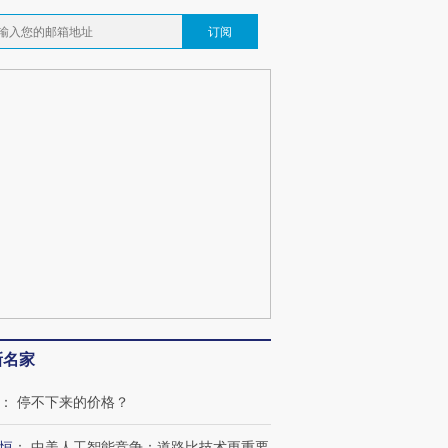
订阅
跨国走私7万
视线｜被称为“蟑螂”的印
视线｜“入侵”还是“人道危
检体内含3种
度Z世代 用街头抗争将教
机”？难民潮撕裂西班牙
秘鲁纳斯
育部长拱下台
飞地休达
13人遇难
葬礼疑似打瞌
视线｜极端高温致多瑙河
视线｜不
宫怒斥批评
38岁梅西上演帽子戏法
水位跌破纪录 二战沉船与
围棋失利
痴”
阿根廷3-0阿尔及利亚
猛犸象化石接连露出
兹奖得主
新名家
：
停不下来的价格？
恒
：
中美人工智能竞争：道路比技术更重要