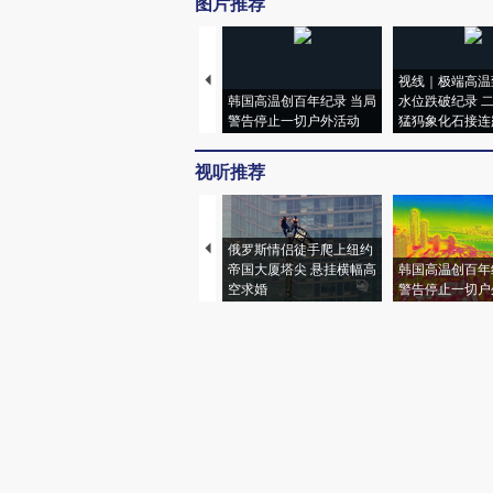
图片推荐
视线｜极端高温
韩国高温创百年纪录 当局
水位跌破纪录 
警告停止一切户外活动
猛犸象化石接连
视听推荐
俄罗斯情侣徒手爬上纽约
帝国大厦塔尖 悬挂横幅高
韩国高温创百年
空求婚
警告停止一切户