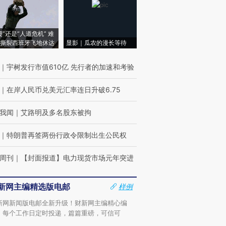
侵”还是“人道危机” 难
撕裂西班牙飞地休达
显影｜瓜农的漫长等待
｜
宇树发行市值610亿 先行者的加速和考验
｜
在岸人民币兑美元汇率连日升破6.75
我闻
｜
艾路明及多名股东被拘
｜
特朗普再签两份行政令限制出生公民权
周刊
｜
【封面报道】电力现货市场元年突进
新网主编精选版电邮
样例
新网新闻版电邮全新升级！财新网主编精心编
，每个工作日定时投递，篇篇重磅，可信可
。