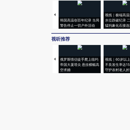
视线｜极端高温
韩国高温创百年纪录 当局
水位跌破纪录 
警告停止一切户外活动
猛犸象化石接连
视听推荐
俄罗斯情侣徒手爬上纽约
视线｜60岁以
帝国大厦塔尖 悬挂横幅高
不良发生率达15.
空求婚
守护农村老人的“