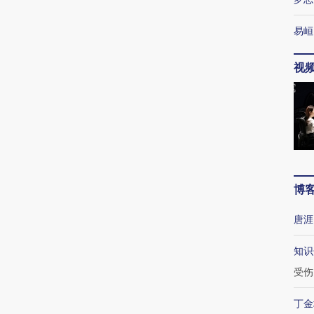
易峘
视
博
唐涯
知识
受伤
丁金