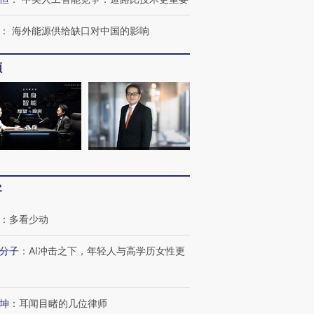
：
海外能源供给缺口对中国的影响
频
客
：
多看少动
分子
：
AI冲击之下，年轻人与高学历女性更
坤
：
耳闻目睹的几位律师