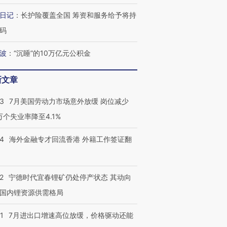
日记
：
长护险覆盖全国 筹资和服务给予将持
码
波
：
“沉睡”的10万亿元公积金
新文章
43
7月美国劳动力市场意外放缓 岗位减少
3万个失业率降至4.1%
14
海外金融专才回流香港 外籍工作签证翻
2
宁德时代宜春锂矿仍处停产状态 其动向
国内锂资源供需格局
1
7月进出口增速高位放缓，价格驱动还能