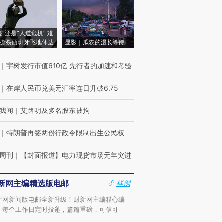
侵”还是“人道危机” 难
撕裂西班牙飞地休达
显影｜瓜农的漫长等待
｜
宇树发行市值610亿 先行者的加速和考验
｜
在岸人民币兑美元汇率连日升破6.75
我闻
｜
艾路明及多名股东被拘
｜
特朗普再签两份行政令限制出生公民权
周刊
｜
【封面报道】电力现货市场元年突进
新网主编精选版电邮
样例
新网新闻版电邮全新升级！财新网主编精心编
，每个工作日定时投递，篇篇重磅，可信可
。