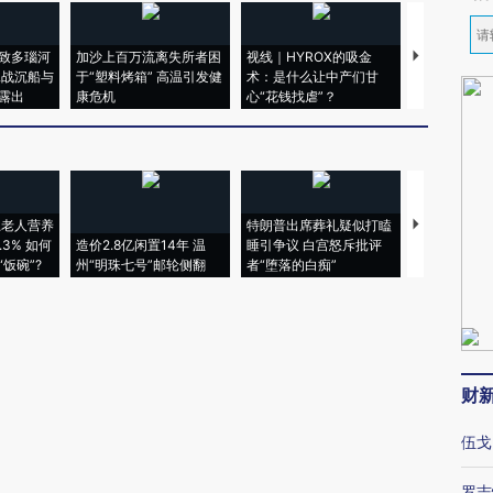
致多瑙河
加沙上百万流离失所者困
视线｜HYROX的吸金
马航飞行员
二战沉船与
于“塑料烤箱” 高温引发健
术：是什么让中产们甘
粒摇头丸 尿
露出
康危机
心“花钱找虐”？
毒品
上老人营养
特朗普出席葬礼疑似打瞌
视线｜全球
3% 如何
造价2.8亿闲置14年 温
睡引争议 白宫怒斥批评
97个 印度如
饭碗”?
州“明珠七号”邮轮侧翻
者“堕落的白痴”
的夏天
财
伍戈
罗志