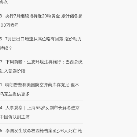
多久
8
央行7月继续增持近20吨黄金 累计储备超
600万盎司
5
7月进出口增速从高位略有回落 涨价动力
持续？
07
下周前瞻：生态环境法典施行；巴西总统
进入竞选阶段
1
特朗普坚称美国防空弹药库存充足 但不
乌克兰提供更多
24
人事观察｜上海55岁女副市长解冬进京
中国侨联副主席
45
泰国发生致命校园枪击案至少6人死亡 枪