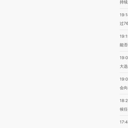
持续
19:1
过7
19:1
能否
19:
大选
19:0
会向
18:
候任
17: