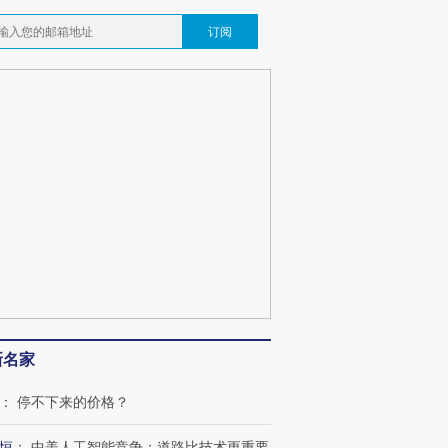
订阅
跨国走私7万
视线｜被称为“蟑螂”的印
视线｜“入侵”还是“人道危
检体内含3种
度Z世代 用街头抗争将教
机”？难民潮撕裂西班牙
秘鲁纳斯
育部长拱下台
飞地休达
13人遇难
最热百城独占
视线｜不
何熬过48°C
38岁梅西上演帽子戏法
韩国高温创百年纪录 当局
围棋失利
阿根廷3-0阿尔及利亚
警告停止一切户外活动
兹奖得主
新名家
：
停不下来的价格？
恒
：
中美人工智能竞争：道路比技术更重要