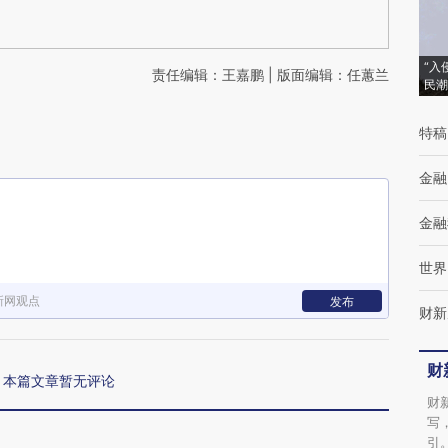
“入
责任编辑：王嘉鹏 | 版面编辑：任蕙兰
民潮
特稿
金融
金融
世界
新网观点
发布
财新
财
本篇文章暂无评论
财
写
引