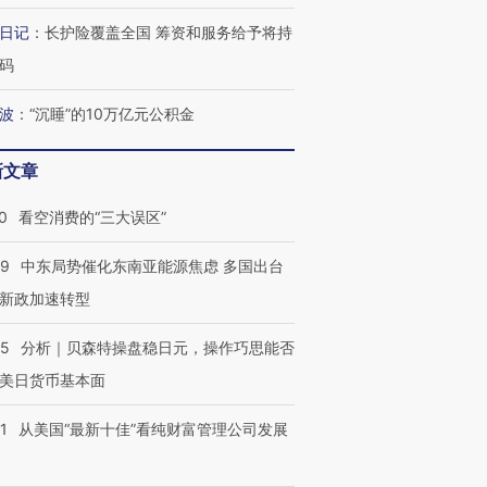
日记
：
长护险覆盖全国 筹资和服务给予将持
码
波
：
“沉睡”的10万亿元公积金
新文章
0
看空消费的“三大误区”
59
中东局势催化东南亚能源焦虑 多国出台
新政加速转型
05
分析｜贝森特操盘稳日元，操作巧思能否
美日货币基本面
1
从美国“最新十佳”看纯财富管理公司发展