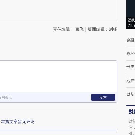
视线
Z世
责任编辑： 蒋飞 | 版面编辑：刘畅
金融
政经
世界
地产
财新
新网观点
发布
财
本篇文章暂无评论
财
写
引