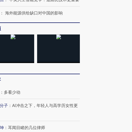
：
海外能源供给缺口对中国的影响
频
客
：
多看少动
分子
：
AI冲击之下，年轻人与高学历女性更
坤
：
耳闻目睹的几位律师