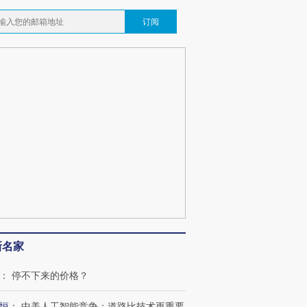
订阅
跨国走私7万
视线｜HYROX的吸金
视线｜被
检体内含3种
术：是什么让中产们甘
泽连斯基密集出访美英 索
度Z世代
心“花钱找虐”？
要防空导弹“救急”
育部长拱
最热百城独占
视线｜不考竞赛的王虹、
何熬过48°C
38岁梅西上演帽子戏法
围棋失利的邓煜 两位菲尔
习近平抵
阿根廷3-0阿尔及利亚
兹奖得主的“非天才”拼图
再访朝鲜
新名家
：
停不下来的价格？
恒
：
中美人工智能竞争：道路比技术更重要