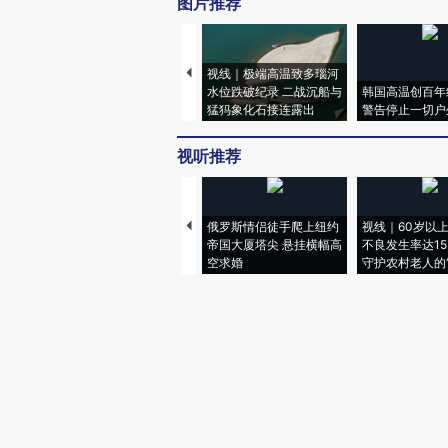
图片推荐
视线｜极端高温致多瑙河
水位跌破纪录 二战沉船与
韩国高温创百年
猛犸象化石接连露出
警告停止一切户
视听推荐
俄罗斯情侣徒手爬上纽约
视线｜60岁以
帝国大厦塔尖 悬挂横幅高
不良发生率达15.
空求婚
守护农村老人的“