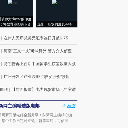
|被称为“蟑螂”的印度
代 将教育部长拱下台
显影｜瓜农的漫长等待
｜
在岸人民币兑美元汇率连日升破6.75
｜
河南“三支一扶”考试舞弊 警方介入侦查
｜
特朗普再上台后中国留学生获签数量大减
｜
广州开发区产业园REIT较发行价“腰斩”
周刊
｜
【封面报道】电力现货市场元年突进
新网主编精选版电邮
样例
新网新闻版电邮全新升级！财新网主编精心编
，每个工作日定时投递，篇篇重磅，可信可
。