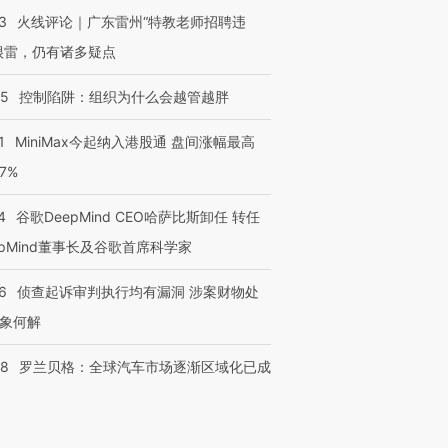
3
火线评论｜广东雷州“特教老师招聘违
很雷，仍有诸多疑点
05
控制陷阱：组织为什么会越管越胖
1
MiniMax今起纳入港股通 盘间涨幅最高
77%
4
谷歌DeepMind CEO哈萨比斯卸任 转任
epMind董事长及谷歌首席科学家
6
侦查起诉审判执行均有漏洞 涉案财物处
象何解
58
罗兰贝格：全球汽车市场逐渐区域化已成