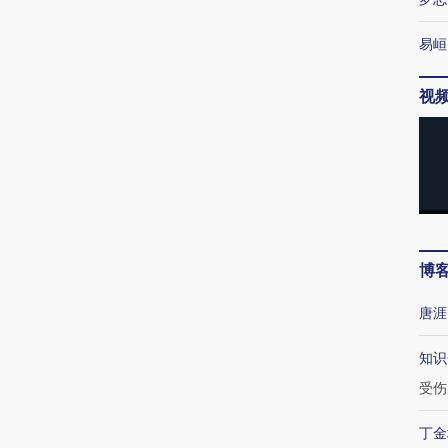
易峘
视
博
唐涯
知识
受伤
丁金