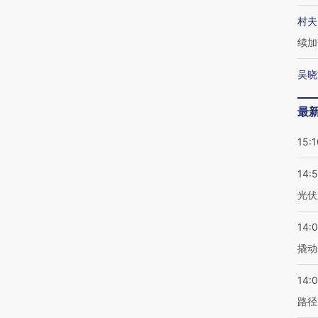
村夫
续加
吴晓
最
15:1
14:
光伏
14:
撬动
14:0
路径