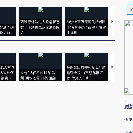
西班牙休达进入紧急状态
加沙上百万流离失所者困
马航飞行员
纪录 当局
数千非法移民从摩洛哥闯
于“塑料烤箱” 高温引发健
粒摇头丸 尿
外活动
入
康危机
毒品
上老人营养
特朗普出席葬礼疑似打瞌
视线｜全球
3% 如何
造价2.8亿闲置14年 温
睡引争议 白宫怒斥批评
97个 印度如
饭碗”?
州“明珠七号”邮轮侧翻
者“堕落的白痴”
的夏天
财
伍戈
罗志