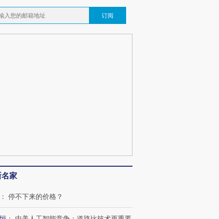
订阅
跨国走私7万
视线｜被称为“蟑螂”的印
视线｜“入侵”还是“人道危
检体内含3种
度Z世代 用街头抗争将教
机”？难民潮撕裂西班牙
秘鲁纳斯
育部长拱下台
飞地休达
13人遇难
最热百城独占
视线｜不
何熬过48°C
38岁梅西上演帽子戏法
韩国高温创百年纪录 当局
围棋失利
阿根廷3-0阿尔及利亚
警告停止一切户外活动
兹奖得主
新名家
：
停不下来的价格？
恒
：
中美人工智能竞争：道路比技术更重要