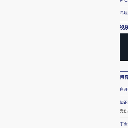
易峘
视
博
唐涯
知识
受伤
丁金