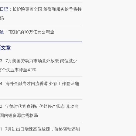
日记
：
长护险覆盖全国 筹资和服务给予将持
码
波
：
“沉睡”的10万亿元公积金
新文章
43
7月美国劳动力市场意外放缓 岗位减少
3万个失业率降至4.1%
14
海外金融专才回流香港 外籍工作签证翻
2
宁德时代宜春锂矿仍处停产状态 其动向
国内锂资源供需格局
1
7月进出口增速高位放缓，价格驱动还能