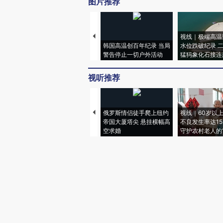
图片推荐
视线｜极端高温
韩国高温创百年纪录 当局
水位跌破纪录 
警告停止一切户外活动
猛犸象化石接连
视听推荐
俄罗斯情侣徒手爬上纽约
视线｜60岁以
帝国大厦塔尖 悬挂横幅高
不良发生率达15.
空求婚
守护农村老人的“