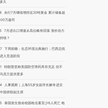
多久
8
央行7月继续增持近20吨黄金 累计储备超
600万盎司
5
7月进出口增速从高位略有回落 涨价动力
持续？
07
下周前瞻：生态环境法典施行；巴西总统
进入竞选阶段
1
特朗普坚称美国防空弹药库存充足 但不
乌克兰提供更多
24
人事观察｜上海55岁女副市长解冬进京
中国侨联副主席
45
泰国发生致命校园枪击案至少6人死亡 枪