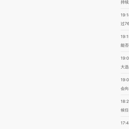
持续
19:1
过7
19:1
能否
19:
大选
19:0
会向
18:
候任
17: