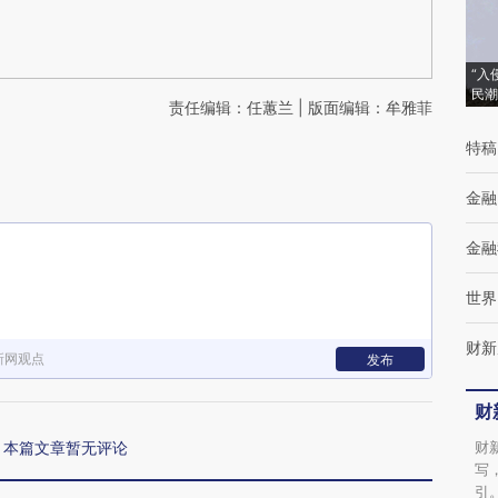
“入
民潮
责任编辑：任蕙兰 | 版面编辑：牟雅菲
特稿
金融
金融
世界
财新
新网观点
发布
财
本篇文章暂无评论
财
写
引