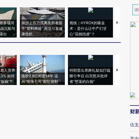
致多瑙河
加沙上百万流离失所者困
视线｜HYROX的吸金
马航飞行员
二战沉船与
于“塑料烤箱” 高温引发健
术：是什么让中产们甘
粒摇头丸 尿
露出
康危机
心“花钱找虐”？
毒品
上老人营养
特朗普出席葬礼疑似打瞌
视线｜全球
3% 如何
造价2.8亿闲置14年 温
睡引争议 白宫怒斥批评
97个 印度如
饭碗”?
州“明珠七号”邮轮侧翻
者“堕落的白痴”
的夏天
财
伍戈
罗志