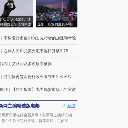
侵”还是“人道危机” 难
撕裂西班牙飞地休达
显影｜瓜农的漫长等待
｜
宇树发行市值610亿 先行者的加速和考验
｜
在岸人民币兑美元汇率连日升破6.75
我闻
｜
艾路明及多名股东被拘
｜
特朗普再签两份行政令限制出生公民权
周刊
｜
【封面报道】电力现货市场元年突进
新网主编精选版电邮
样例
新网新闻版电邮全新升级！财新网主编精心编
，每个工作日定时投递，篇篇重磅，可信可
。