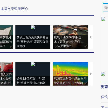
本篇文章暂无评论
致多瑙河
加沙上百万流离失所者困
视线｜HYROX的吸金
马航飞行员
二战沉船与
于“塑料烤箱” 高温引发健
术：是什么让中产们甘
粒摇头丸 尿
露出
康危机
心“花钱找虐”？
毒品
上老人营养
特朗普出席
3% 如何
造价2.8亿闲置14年 温
韩国高温创百年纪录 当局
睡引争议 白
饭碗”?
州“明珠七号”邮轮侧翻
警告停止一切户外活动
者“堕落的白
财
伍戈
罗志