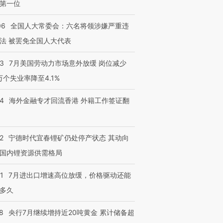
第一位
06
全国人大常委会：六名将领涉嫌严重违
法 被罢免全国人大代表
43
7月美国劳动力市场意外放缓 岗位减少
3万个失业率降至4.1%
14
海外金融专才回流香港 外籍工作签证翻
2
宁德时代宜春锂矿仍处停产状态 其动向
国内锂资源供需格局
1
7月进出口增速高位放缓，价格驱动还能
多久
8
央行7月继续增持近20吨黄金 累计储备超