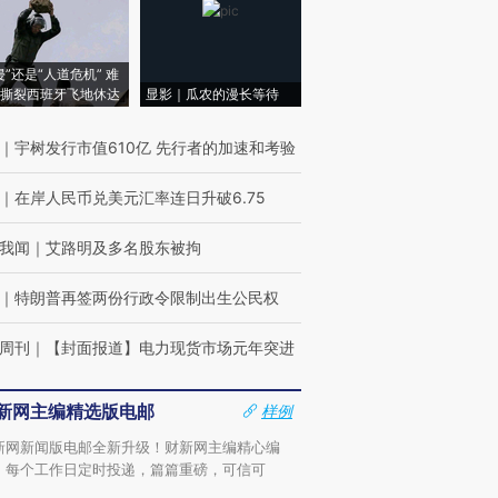
侵”还是“人道危机” 难
撕裂西班牙飞地休达
显影｜瓜农的漫长等待
｜
宇树发行市值610亿 先行者的加速和考验
｜
在岸人民币兑美元汇率连日升破6.75
我闻
｜
艾路明及多名股东被拘
｜
特朗普再签两份行政令限制出生公民权
周刊
｜
【封面报道】电力现货市场元年突进
新网主编精选版电邮
样例
新网新闻版电邮全新升级！财新网主编精心编
，每个工作日定时投递，篇篇重磅，可信可
。