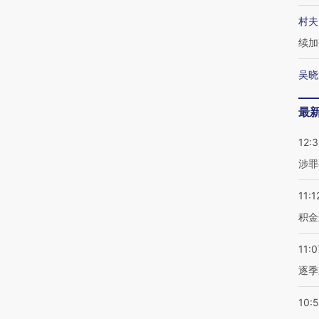
村夫
续加
吴晓
最
12:
涉罪
11:1
积金
11:0
逐季
10: