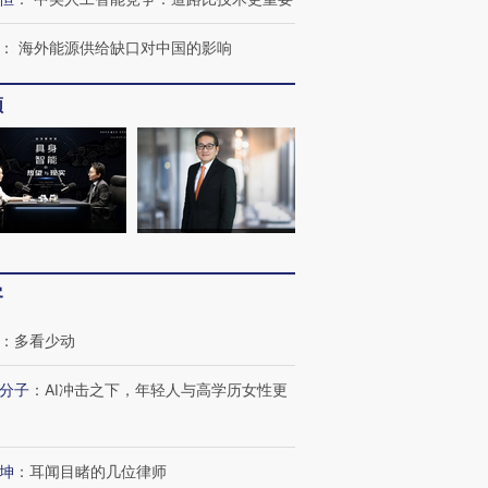
：
海外能源供给缺口对中国的影响
频
客
：
多看少动
分子
：
AI冲击之下，年轻人与高学历女性更
坤
：
耳闻目睹的几位律师