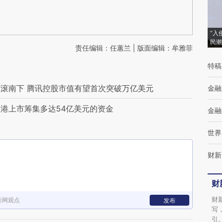
“入
民潮
责任编辑：任蕙兰 | 版面编辑：牟雅菲
特稿
滚南下 腾讯控股市值有望首次突破万亿美元
金融
港上市筹集多达54亿美元的资金
金融
世界
财新
财
财
新网观点
发布
写
引