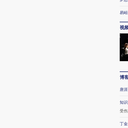
易峘
视
博
唐涯
知识
受伤
丁金