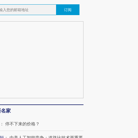
订阅
跨国走私7万
视线｜被称为“蟑螂”的印
视线｜“入侵”还是“人道危
检体内含3种
度Z世代 用街头抗争将教
机”？难民潮撕裂西班牙
秘鲁纳斯
育部长拱下台
飞地休达
13人遇难
葬礼疑似打瞌
视线｜极端高温致多瑙河
视线｜不
宫怒斥批评
38岁梅西上演帽子戏法
水位跌破纪录 二战沉船与
围棋失利
痴”
阿根廷3-0阿尔及利亚
猛犸象化石接连露出
兹奖得主
新名家
：
停不下来的价格？
恒
：
中美人工智能竞争：道路比技术更重要