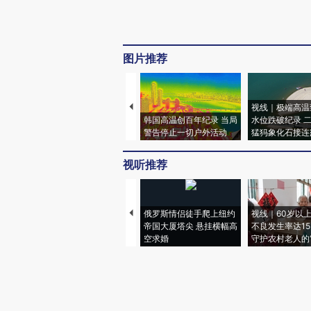
图片推荐
视线｜极端高温
韩国高温创百年纪录 当局
水位跌破纪录 
警告停止一切户外活动
猛犸象化石接连
视听推荐
俄罗斯情侣徒手爬上纽约
视线｜60岁以
帝国大厦塔尖 悬挂横幅高
不良发生率达15.
空求婚
守护农村老人的“