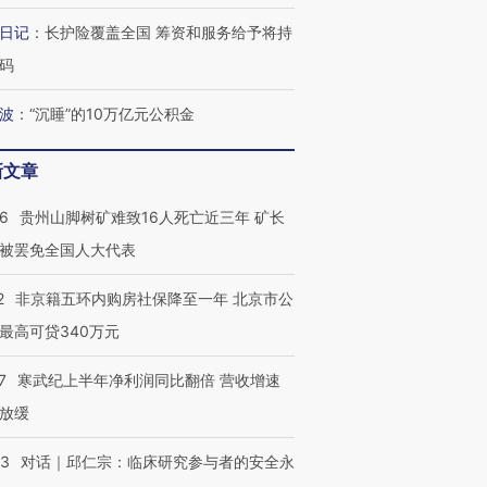
日记
：
长护险覆盖全国 筹资和服务给予将持
码
波
：
“沉睡”的10万亿元公积金
新文章
36
贵州山脚树矿难致16人死亡近三年 矿长
被罢免全国人大代表
2
非京籍五环内购房社保降至一年 北京市公
最高可贷340万元
7
寒武纪上半年净利润同比翻倍 营收增速
放缓
53
对话｜邱仁宗：临床研究参与者的安全永