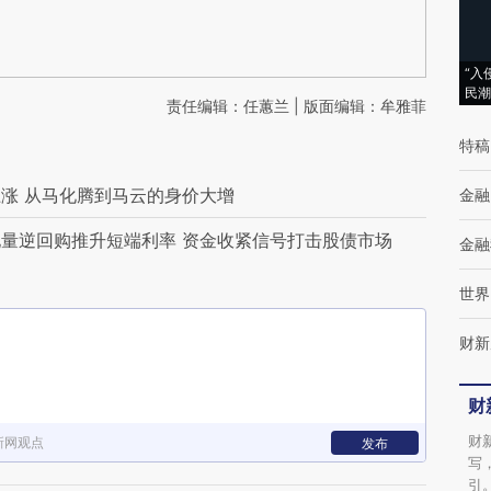
“入
民潮
责任编辑：任蕙兰 | 版面编辑：牟雅菲
特稿
涨 从马化腾到马云的身价大增
金融
量逆回购推升短端利率 资金收紧信号打击股债市场
金融
世界
财新
财
财
新网观点
发布
写
引