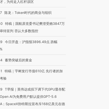
才，为何走入杠杆误区
07
陈龙：Token时代的商业与组织
50
特稿｜国航原党委书记樊澄受贿3847万
审待宣判 否认大多数指控
29
今日开盘：沪指报3896.49点 跌幅
0%
24
蓄势突破后的黄金
51
特稿｜宇树发行市值610亿 先行者的加
考验
29
T早报｜英伟达或拟下调下代GPU显存配
Open AI为免费用户默认提供GPT-5.6
NA；SpaceX协特斯拉宣布斥168亿美元在德