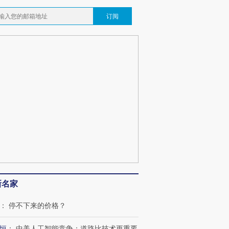
订阅
OX的吸金
马航飞行员跨国走私7万
视线｜被称为“蟑螂”的印
让中产们甘
粒摇头丸 尿检体内含3种
度Z世代 用街头抗争将教
秘鲁纳斯
”？
毒品
育部长拱下台
13人遇难
最热百城独占
视线｜不考竞赛的王虹、
何熬过48°C
38岁梅西上演帽子戏法
围棋失利的邓煜 两位菲尔
习近平抵
阿根廷3-0阿尔及利亚
兹奖得主的“非天才”拼图
再访朝鲜
新名家
：
停不下来的价格？
恒
：
中美人工智能竞争：道路比技术更重要