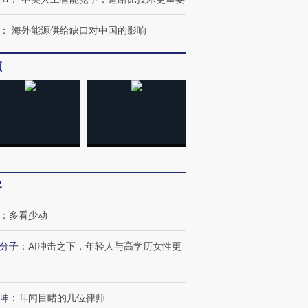
：
海外能源供给缺口对中国的影响
频
客
：
多看少动
分子
：
AI冲击之下，年轻人与高学历女性更
坤
：
耳闻目睹的几位律师