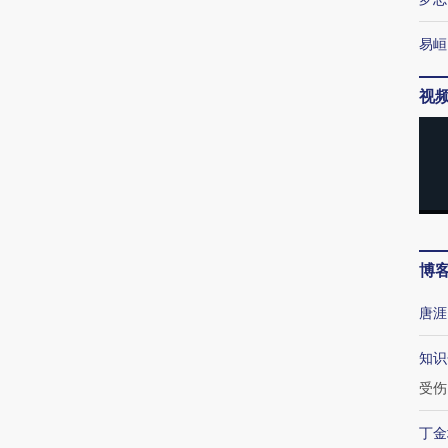
易峘
视
博
唐涯
知识
受伤
丁金