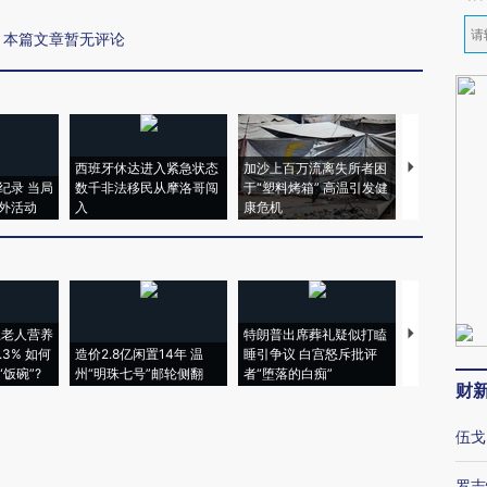
本篇文章暂无评论
西班牙休达进入紧急状态
加沙上百万流离失所者困
视线｜HYR
纪录 当局
数千非法移民从摩洛哥闯
于“塑料烤箱” 高温引发健
术：是什么
外活动
入
康危机
心“花钱找虐
上老人营养
特朗普出席葬礼疑似打瞌
视线｜全球
3% 如何
造价2.8亿闲置14年 温
睡引争议 白宫怒斥批评
97个 印度如
饭碗”?
州“明珠七号”邮轮侧翻
者“堕落的白痴”
的夏天
财
伍戈
罗志