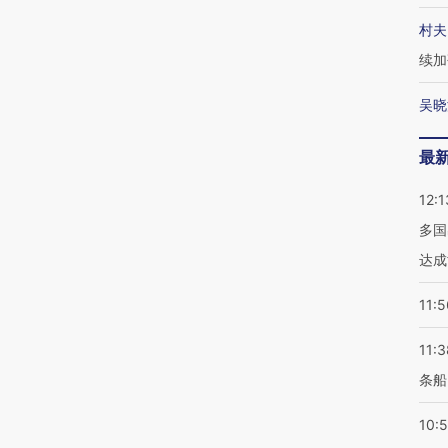
村夫
续加
吴晓
最
12:1
多国
达成
11:5
11:3
条船
10: