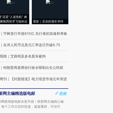
侵”还是“人道危机” 难
撕裂西班牙飞地休达
显影｜瓜农的漫长等待
｜
宇树发行市值610亿 先行者的加速和考验
｜
在岸人民币兑美元汇率连日升破6.75
我闻
｜
艾路明及多名股东被拘
｜
特朗普再签两份行政令限制出生公民权
周刊
｜
【封面报道】电力现货市场元年突进
新网主编精选版电邮
样例
新网新闻版电邮全新升级！财新网主编精心编
，每个工作日定时投递，篇篇重磅，可信可
。