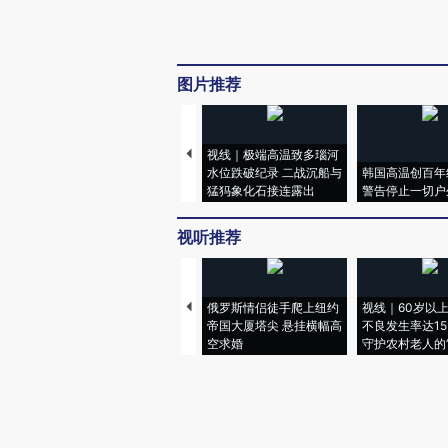
图片推荐
视线｜极端高温致多瑙河
水位跌破纪录 二战沉船与
韩国高温创百年
猛犸象化石接连露出
警告停止一切户
视听推荐
俄罗斯情侣徒手爬上纽约
视线｜60岁以
帝国大厦塔尖 悬挂横幅高
不良发生率达15.
空求婚
守护农村老人的“