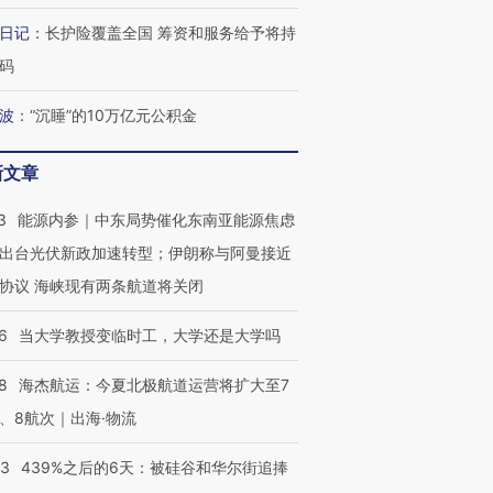
日记
：
长护险覆盖全国 筹资和服务给予将持
码
波
：
“沉睡”的10万亿元公积金
新文章
3
能源内参｜中东局势催化东南亚能源焦虑
出台光伏新政加速转型；伊朗称与阿曼接近
协议 海峡现有两条航道将关闭
6
当大学教授变临时工，大学还是大学吗
8
海杰航运：今夏北极航道运营将扩大至7
、8航次｜出海·物流
53
439%之后的6天：被硅谷和华尔街追捧