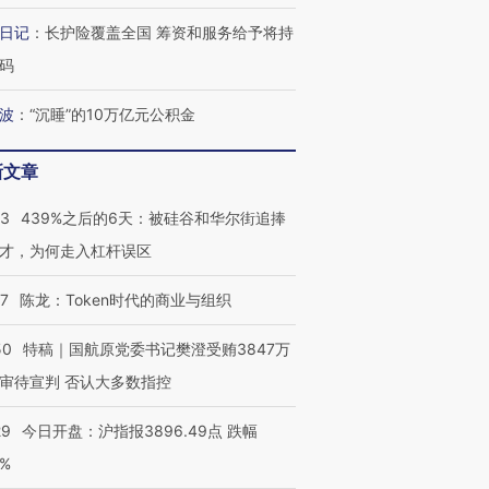
日记
：
长护险覆盖全国 筹资和服务给予将持
码
波
：
“沉睡”的10万亿元公积金
新文章
53
439%之后的6天：被硅谷和华尔街追捧
才，为何走入杠杆误区
07
陈龙：Token时代的商业与组织
50
特稿｜国航原党委书记樊澄受贿3847万
审待宣判 否认大多数指控
29
今日开盘：沪指报3896.49点 跌幅
0%