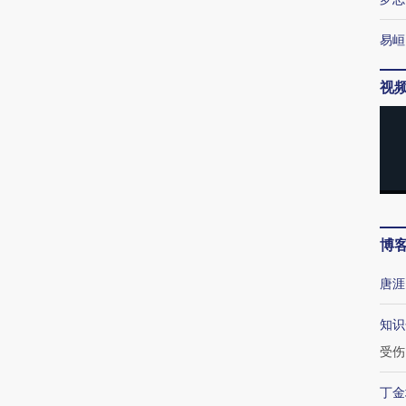
易峘
视
博
唐涯
知识
受伤
丁金