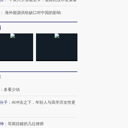
：
海外能源供给缺口对中国的影响
频
客
：
多看少动
分子
：
AI冲击之下，年轻人与高学历女性更
坤
：
耳闻目睹的几位律师