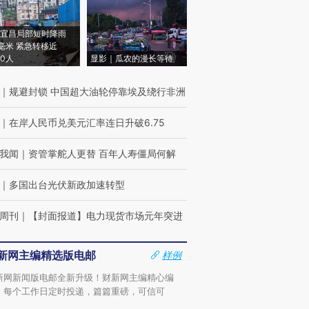
宜昌局部短时降雨
8毫米 紧急转移近
00人
显影｜瓜农的漫长等待
｜
规避封锁 中国超大油轮停靠埃及绕行非洲
｜
在岸人民币兑美元汇率连日升破6.75
我闻
｜
资管掌舵人更替 百年人寿僵局何解
｜
多国出台光伏新政加速转型
周刊
｜
【封面报道】电力现货市场元年突进
新网主编精选版电邮
样例
新网新闻版电邮全新升级！财新网主编精心编
，每个工作日定时投递，篇篇重磅，可信可
。