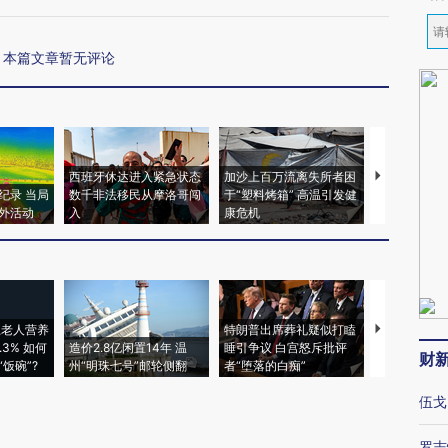
本篇文章暂无评论
西班牙休达进入紧急状态
加沙上百万流离失所者困
视线｜HYR
纪录 当局
数千非法移民从摩洛哥闯
于“塑料烤箱” 高温引发健
术：是什么
外活动
入
康危机
心“花钱找虐
上老人营养
特朗普出席葬礼疑似打瞌
视线｜全球
3% 如何
造价2.8亿闲置14年 温
睡引争议 白宫怒斥批评
97个 印度如
财
饭碗”?
州“明珠七号”邮轮侧翻
者“堕落的白痴”
的夏天
伍戈
罗志