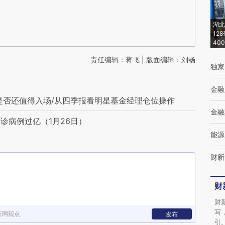
湖北
12
40
责任编辑：蒋飞 | 版面编辑：刘畅
独家
金融
年是否还值得入场/从四季报看明星基金经理仓位操作
金融
诊病例过亿（1月26日）
能源
财新
财
财
写
新网观点
发布
引