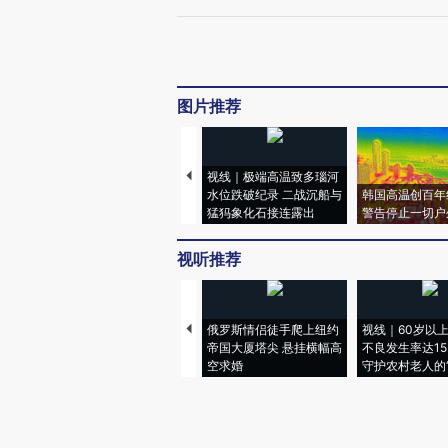
图片推荐
视线｜极端高温致多瑙河
水位跌破纪录 二战沉船与
韩国高温创百年
猛犸象化石接连露出
警告停止一切户
视听推荐
俄罗斯情侣徒手爬上纽约
视线｜60岁以
帝国大厦塔尖 悬挂横幅高
不良发生率达15.
空求婚
守护农村老人的“