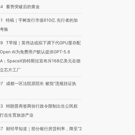
24
蓄势突破后的黄金
51
特稿｜宇树发行市值610亿 先行者的加
考验
29
T早报｜英伟达或拟下调下代GPU显存配
Open AI为免费用户默认提供GPT-5.6
NA；SpaceX协特斯拉宣布斥168亿美元在德
立芯片工厂
07
成都一区法院原院长 被指“违规挂证执
43
特朗普再签两份行政令限制出生公民权
打击生育旅游产业
37
财经早知道｜部分银行房贷利率，降至“2