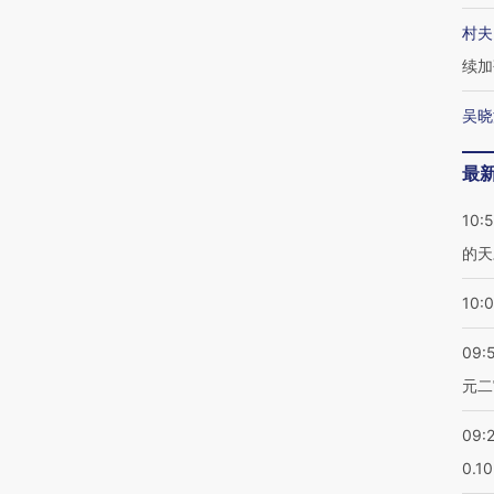
村夫
续加
吴晓
最
10:
的天
10:
09:
元二
09:
0.1