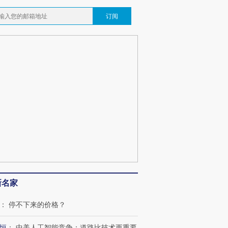
订阅
OX的吸金
马航飞行员跨国走私7万
视线｜被称为“蟑螂”的印
让中产们甘
粒摇头丸 尿检体内含3种
度Z世代 用街头抗争将教
秘鲁纳斯
”？
毒品
育部长拱下台
13人遇难
最热百城独占
视线｜不考竞赛的王虹、
何熬过48°C
38岁梅西上演帽子戏法
围棋失利的邓煜 两位菲尔
习近平抵
新名家
阿根廷3-0阿尔及利亚
兹奖得主的“非天才”拼图
再访朝鲜
：
停不下来的价格？
恒
：
中美人工智能竞争：道路比技术更重要