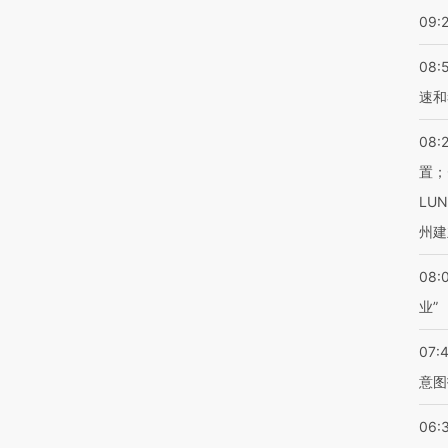
09:
08:
速和
08:
置；
LU
州建
08:
业”
07:
意图
06: