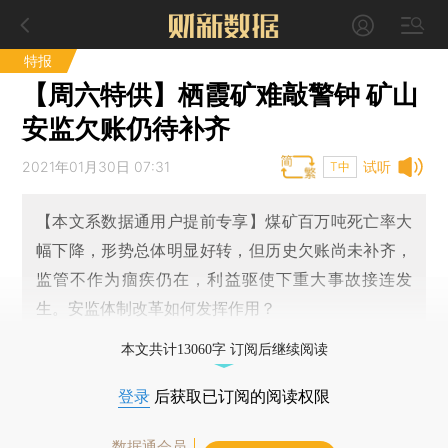
特报
【周六特供】栖霞矿难敲警钟 矿山
安监欠账仍待补齐
2021年01月30日 07:31
试听
T中
【本文系数据通用户提前专享】煤矿百万吨死亡率大
幅下降，形势总体明显好转，但历史欠账尚未补齐，
监管不作为痼疾仍在，利益驱使下重大事故接连发
生。安监体制改革如何发挥作用？
本文共计13060字 订阅后继续阅读
登录
后获取已订阅的阅读权限
数据通会员