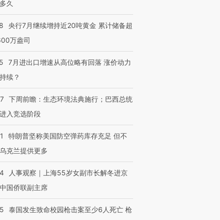
多久
8
央行7月继续增持近20吨黄金 累计储备超
600万盎司
5
7月进出口增速从高位略有回落 涨价动力
持续？
07
下周前瞻：生态环境法典施行；巴西总统
进入竞选阶段
1
特朗普坚称美国防空弹药库存充足 但不
乌克兰提供更多
24
人事观察｜上海55岁女副市长解冬进京
中国侨联副主席
45
泰国发生致命校园枪击案至少6人死亡 枪