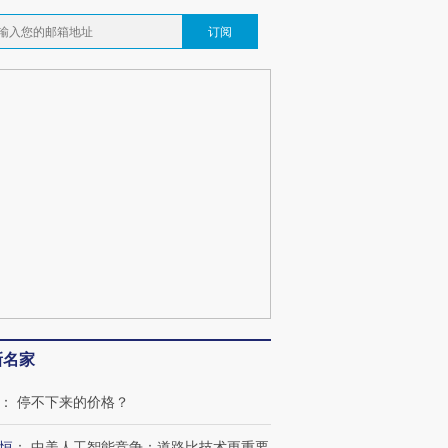
订阅
跨国走私7万
视线｜被称为“蟑螂”的印
视线｜“入侵”还是“人道危
检体内含3种
度Z世代 用街头抗争将教
机”？难民潮撕裂西班牙
秘鲁纳斯
育部长拱下台
飞地休达
13人遇难
最热百城独占
视线｜不
何熬过48°C
38岁梅西上演帽子戏法
韩国高温创百年纪录 当局
围棋失利
阿根廷3-0阿尔及利亚
警告停止一切户外活动
兹奖得主
新名家
：
停不下来的价格？
恒
：
中美人工智能竞争：道路比技术更重要