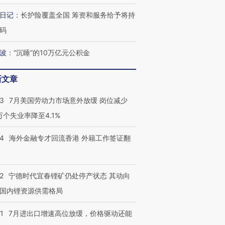
日记
：
长护险覆盖全国 筹资和服务给予将持
码
波
：
“沉睡”的10万亿元公积金
新文章
43
7月美国劳动力市场意外放缓 岗位减少
3万个失业率降至4.1%
14
海外金融专才回流香港 外籍工作签证翻
2
宁德时代宜春锂矿仍处停产状态 其动向
国内锂资源供需格局
1
7月进出口增速高位放缓，价格驱动还能