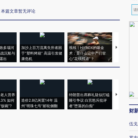
本篇文章暂无评论
致多瑙河
加沙上百万流离失所者困
视线｜HYROX的吸金
马航飞行员
二战沉船与
于“塑料烤箱” 高温引发健
术：是什么让中产们甘
粒摇头丸 尿
露出
康危机
心“花钱找虐”？
毒品
上老人营养
特朗普出席葬礼疑似打瞌
视线｜全球
3% 如何
造价2.8亿闲置14年 温
睡引争议 白宫怒斥批评
97个 印度如
饭碗”?
州“明珠七号”邮轮侧翻
者“堕落的白痴”
的夏天
财
伍戈
罗志