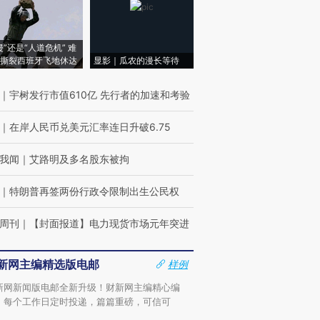
侵”还是“人道危机” 难
撕裂西班牙飞地休达
显影｜瓜农的漫长等待
｜
宇树发行市值610亿 先行者的加速和考验
｜
在岸人民币兑美元汇率连日升破6.75
我闻
｜
艾路明及多名股东被拘
｜
特朗普再签两份行政令限制出生公民权
周刊
｜
【封面报道】电力现货市场元年突进
新网主编精选版电邮
样例
新网新闻版电邮全新升级！财新网主编精心编
，每个工作日定时投递，篇篇重磅，可信可
。