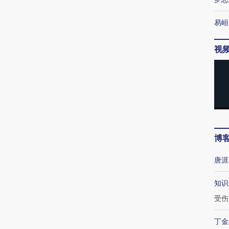
易峘
视
博
唐涯
知识
受伤
丁金