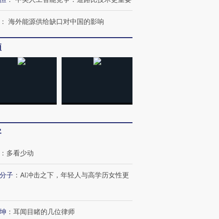
：
海外能源供给缺口对中国的影响
频
客
：
多看少动
分子
：
AI冲击之下，年轻人与高学历女性更
坤
：
耳闻目睹的几位律师