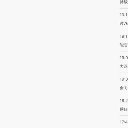
持续
19:1
过7
19:1
能否
19:
大选
19:0
会向
18:
候任
17: