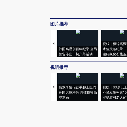
图片推荐
视线｜极端高温
韩国高温创百年纪录 当局
水位跌破纪录 
警告停止一切户外活动
猛犸象化石接连
视听推荐
俄罗斯情侣徒手爬上纽约
视线｜60岁以
帝国大厦塔尖 悬挂横幅高
不良发生率达15.
空求婚
守护农村老人的“