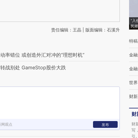
“入
民潮
责任编辑：王晶 | 版面编辑：石溪升
特稿
动率错位 或创造外汇对冲的“理想时机”
金融
战别处 GameStop股价大跌
金融
世界
财新
财
财
新网观点
发布
写
引