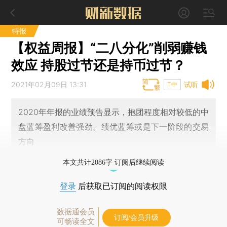
特报
【权益周报】“二八分化”削弱赚钱
效应 持股过节还是持币过节？
2021年02月09日 13:31
试听
T中
2020年年报的业绩预告显示，抱团程度相对较低的中
盘蓝筹盈利改善强劲。绩优蓝筹或是下一阶段的交易
方向
本文共计2086字 订阅后继续阅读
登录
后获取已订阅的阅读权限
数据通会员
订阅/会员升级
可畅读全文