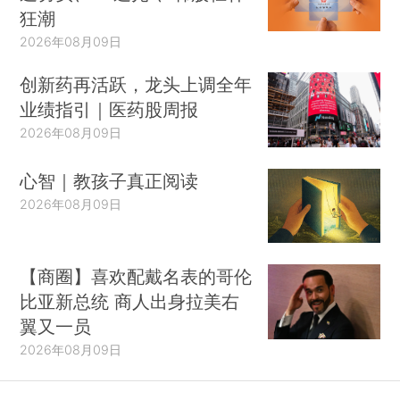
狂潮
2026年08月09日
创新药再活跃，龙头上调全年
2020年10月12日以来，国内累计报告确诊病
业绩指引｜医药股周报
例4128例，其中境外输入1775例，本土病例2353
2026年08月09日
例。本土确诊病例中，河北省941例，黑龙江省
659例，吉林省416例，辽宁省87例，新疆（含兵
心智｜教孩子真正阅读
团）78例，北京市69例，内蒙古28例，上海市29
2026年08月09日
例，山东省15例，四川省13例，天津市10例，山西
省4例，陕西省2例，安徽省1例，广西1例。
【商圈】喜欢配戴名表的哥伦
比亚新总统 商人出身拉美右
翼又一员
2026年08月09日