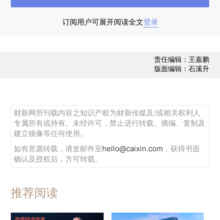
订阅用户可展开阅读全文
登录
责任编辑：王嘉鹏
版面编辑：石溪升
自2020年2月26日首次公布境外输入确诊病例
以来，国内累计报告境外输入确诊病例4818例（或
有部分历史病例重新归入境外输入确诊病例），累
财新网所刊载内容之知识产权为财新传媒及/或相关权利人
计治愈出院病例4546例，无死亡病例。截至2月8
专属所有或持有。未经许可，禁止进行转载、摘编、复制及
建立镜像等任何使用。
日，境外输入病例主要集中于上海、广东、黑龙
如有意愿转载，请发邮件至
hello@caixin.com
，获得书面
江、四川、陕西5省市，五地分别累计报告境外输
确认及授权后，方可转载。
入确诊病例1370例、755例、389例、320例、
295例，占全国境外输入病例总数的64.9%，是防
推荐阅读
范境外输入风险的重点地区。