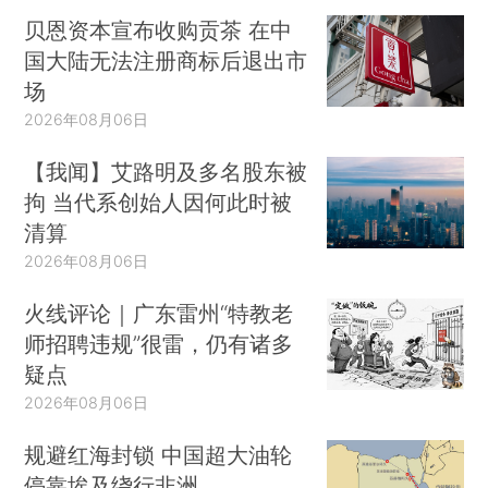
贝恩资本宣布收购贡茶 在中
国大陆无法注册商标后退出市
场
2026年08月06日
【我闻】艾路明及多名股东被
拘 当代系创始人因何此时被
清算
2026年08月06日
火线评论｜广东雷州“特教老
师招聘违规”很雷，仍有诸多
疑点
2026年08月06日
规避红海封锁 中国超大油轮
停靠埃及绕行非洲